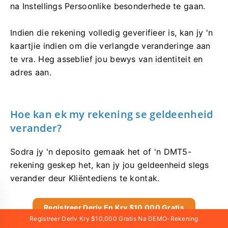
na Instellings Persoonlike besonderhede te gaan.
Indien die rekening volledig geverifieer is, kan jy 'n
kaartjie indien om die verlangde veranderinge aan
te vra. Heg asseblief jou bewys van identiteit en
adres aan.
Hoe kan ek my rekening se geldeenheid
verander?
Sodra jy 'n deposito gemaak het of 'n DMT5-
rekening geskep het, kan jy jou geldeenheid slegs
verander deur Kliëntediens te kontak.
Registreer Deriv En Kry $10 000 Gratis
Registreer Deriv Kry $10,000 Gratis Na DEMO-Rekening
Kry $10 000 Gratis Vir Beginners