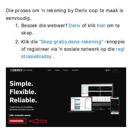
Die proses om 'n rekening by Deriv oop te maak is
eenvoudig.
Besoek die webwerf
Deriv
of klik
hier
om te
skep.
Klik die
"Skep gratis deno-rekening"
-knoppie
of registreer via 'n sosiale netwerk op die
regi
strasiebladsy
.