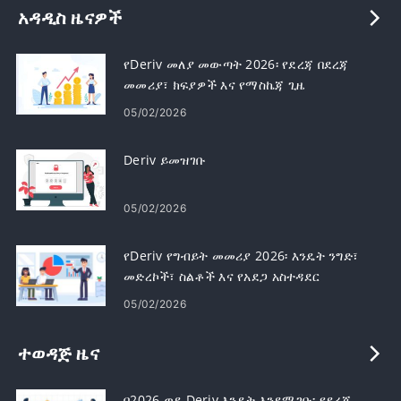
አዳዲስ ዜናዎች
የDeriv መለያ መውጣት 2026፡ የደረጃ በደረጃ
መመሪያ፣ ክፍያዎች እና የማስኬጃ ጊዜ
05/02/2026
Deriv ይመዝገቡ
05/02/2026
የDeriv የግብይት መመሪያ 2026፡ እንዴት ንግድ፣
መድረኮች፣ ስልቶች እና የአደጋ አስተዳደር
05/02/2026
ተወዳጅ ዜና
በ2026 ወደ Deriv እንዴት እንደሚገቡ፡ የደረጃ