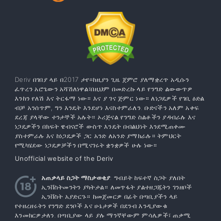
Deriv በገበያ ላይ በ2017 ታየ።ከዚያን ጊዜ ጀምሮ ያለማቋረጥ አዲሱን
ፈጥረን አሮጌውን አሻሽለነዋል፣በዚህም በመድረኩ ላይ የንግድ ልውውጥዎ
እንከን የለሽ እና ትርፋማ ነው። እና ያ ገና ጅምር ነው። ለነጋዴዎች የገቢ ዕድል
ብቻ አንሰጥም, ግን እንዴት እንደሆነ እናስተምራለን. ቡድናችን አለም አቀፍ
ደረጃ ያላቸው ተንታኞች አሉት። ኦሪጅናል የንግድ ስልቶችን ያዳብራሉ እና
ነጋዴዎችን በክፍት ዌብናሮች ውስጥ እንዴት በብልህነት እንደሚጠቀሙ
ያስተምራሉ እና ከነጋዴዎች ጋር አንድ ለአንድ ያማክራሉ። ትምህርት
የሚካሄደው ነጋዴዎቻችን በሚናገሩት ቋንቋዎች ሁሉ ነው።
Unofficial website of the Deriv
አጠቃላይ ስጋት ማስታወቂያ
: ግብይት ከፍተኛ ስጋት ያለበት
ኢንቨስትመንትን ያካትታል። ለመጥፋት ያልተዘጋጁትን ገንዘቦች
ኢንቨስት አያድርጉ። ከመጀመርዎ በፊት በጣቢያችን ላይ
የተዘረዘሩትን የንግድ ደንቦች እና ሁኔታዎች በደንብ እንዲያውቁ
እንመክርዎታለን. በጣቢያው ላይ ያሉ ማንኛቸውም ምሳሌዎች፣ ጠቃሚ