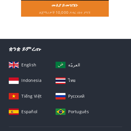
መለያ ይመዝገቡ
ለጀማሪዎች 10,000 ዶላር በነፃ ያግኙ
ቋንቋ ይምረጡ
English
العربيّة
Indonesia
ไทย
Tiếng Việt
Русский
Español
Português