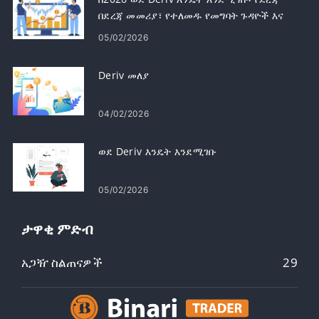
በደረጃ መመሪያ፣ የተለመዱ የመግባት ጉዳዮች እና
መፍትሄዎች
05/02/2026
Deriv መለያ
04/02/2026
ወደ Deriv እንዴት እንደሚገቡ
05/02/2026
ታዋቂ ምድብ
አጋዥ ስልጠናዎች
29