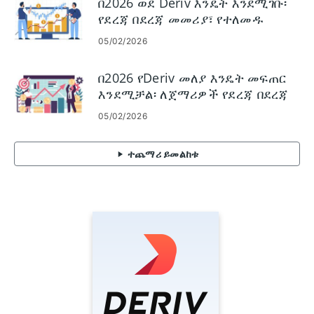
በ2026 ወደ Deriv እንዴት እንደሚገቡ፡
የደረጃ በደረጃ መመሪያ፣ የተለመዱ
የመግባት ጉዳዮች እና መፍትሄዎች
05/02/2026
በ2026 የDeriv መለያ እንዴት መፍጠር
እንደሚቻል፡ ለጀማሪዎች የደረጃ በደረጃ
የምዝገባ መመሪያ
05/02/2026
ተጨማሪ ይመልከቱ