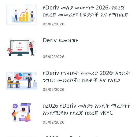
የDeriv መለያ መውጣት 2026፡ የደረጃ
በደረጃ መመሪያ፣ ክፍያዎች እና የማስኬጃ
ጊዜ
05/02/2026
Deriv ይመዝገቡ
05/02/2026
የDeriv የግብይት መመሪያ 2026፡ እንዴት
ንግድ፣ መድረኮች፣ ስልቶች እና የአደጋ
አስተዳደር
05/02/2026
በ2026 የDeriv መለያን እንዴት ማረጋገጥ
እንደሚቻል፡ የደረጃ በደረጃ የKYC
መመሪያ፣ ሰነዶች እና የማረጋገጫ ጊዜ
05/02/2026