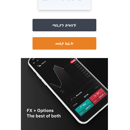
ጣቢያን ይጎብኙ
መለያ ክፈት