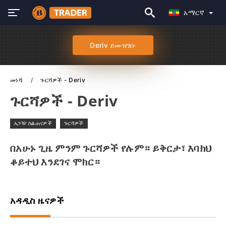
አማርኛ
Deriv ይመዝገቡ
መነሻ
ጉርሻዎች - Deriv
ጉርሻዎች - Deriv
አጋዥ ስልጠናዎች
ጉርሻዎች
በአሁኑ ጊዜ ምንም ጉርሻዎች የሉም። ይቅርታ፣ እባክህ
ቆይተህ እንደገና ሞክር።
አዳዲስ ዜናዎች