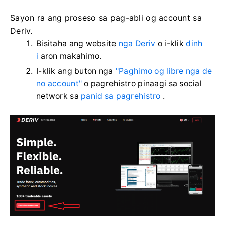
Sayon ra ang proseso sa pag-abli og account sa
Deriv.
Bisitaha ang website
nga Deriv
o i-klik
dinh
i
aron makahimo.
I-klik ang buton nga
"Paghimo og libre nga de
no account"
o pagrehistro pinaagi sa social
network sa
panid sa pagrehistro
.