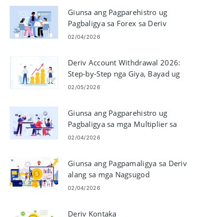
Giunsa ang Pagparehistro ug
Pagbaligya sa Forex sa Deriv
02/04/2026
Deriv Account Withdrawal 2026:
Step-by-Step nga Giya, Bayad ug
Oras sa Pagproseso
02/05/2026
Giunsa ang Pagparehistro ug
Pagbaligya sa mga Multiplier sa
Deriv
02/04/2026
Giunsa ang Pagpamaligya sa Deriv
alang sa mga Nagsugod
02/04/2026
Deriv Kontaka