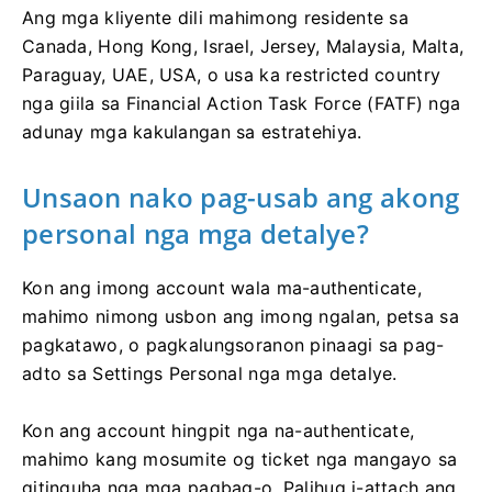
Ang mga kliyente dili mahimong residente sa
Canada, Hong Kong, Israel, Jersey, Malaysia, Malta,
Paraguay, UAE, USA, o usa ka restricted country
nga giila sa Financial Action Task Force (FATF) nga
adunay mga kakulangan sa estratehiya.
Unsaon nako pag-usab ang akong
personal nga mga detalye?
Kon ang imong account wala ma-authenticate,
mahimo nimong usbon ang imong ngalan, petsa sa
pagkatawo, o pagkalungsoranon pinaagi sa pag-
adto sa Settings Personal nga mga detalye.
Kon ang account hingpit nga na-authenticate,
mahimo kang mosumite og ticket nga mangayo sa
gitinguha nga mga pagbag-o. Palihug i-attach ang