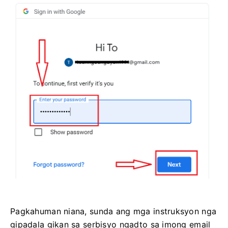
Pagkahuman niana, sunda ang mga instruksyon nga
gipadala gikan sa serbisyo ngadto sa imong email