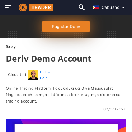
Cebuano
Register Deriv
Balay
Deriv Demo Account
Nathan
Gisulat ni
Cole
Online Trading Platform Tigdukiduki ug Giya Magsusulat
Nag-research sa mga platform sa broker ug mga sistema sa
trading account.
02/04/2026