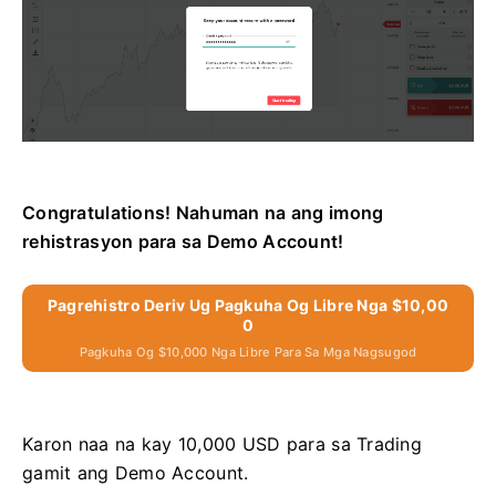
Congratulations! Nahuman na ang imong
rehistrasyon para sa Demo Account!
Pagrehistro Deriv Ug Pagkuha Og Libre Nga $10,00
0
Pagkuha Og $10,000 Nga Libre Para Sa Mga Nagsugod
Karon naa na kay 10,000 USD para sa Trading
gamit ang Demo Account.