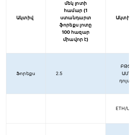
մեկ լոտի
համար (1
Ակտիվ
ստանդարտ
Ակտիվ
ֆորեքս լոտը
100 հազար
միավոր է)
ԲԹՋ/
Ֆորեքս
2.5
ԱՄՆ
դոլար
ETH/US