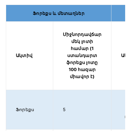
Ֆորեքս և մետաղներ
Միջնորդավճար
մեկ լոտի
համար (1
Ակտիվ
ստանդարտ
Ակ
ֆորեքս լոտը
100 հազար
միավոր է)
Բ
Ֆորեքս
5
Ա
դո