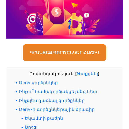
ԳՐԱՆՑԵՔ ԳՈՐԾԸՆԿԵՐ ՀԱՇԻՎ
Բովանդակություն
Թաքցնել
[
]
Deriv գործընկեր
Ինչու՞ համագործակցել մեզ հետ
Ինչպես դառնալ գործընկեր
Deriv-ի գործընկերային ծրագիր
Եկամտի բաժին
Շրջել