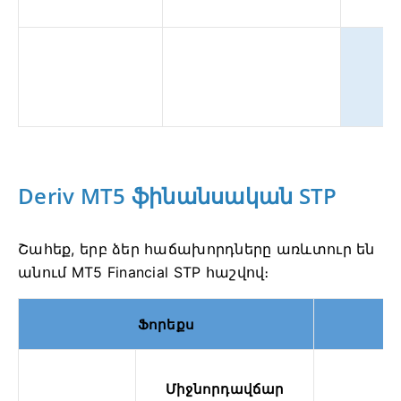
Բ
Լ
Deriv MT5 ֆինանսական STP
Շահեք, երբ ձեր հաճախորդները առևտուր են
անում MT5 Financial STP հաշվով։
Ֆորեքս
Կ
Միջնորդավճար