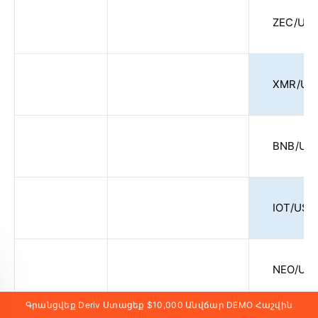
ZEC/US
XMR/US
BNB/US
IOT/USD
NEO/US
Գրանցվեք Deriv Ստացեք $10,000 Անվճար DEMO Հաշվին