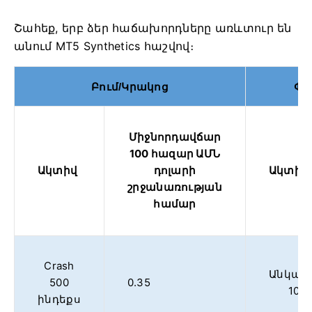
Շահեք, երբ ձեր հաճախորդները առևտուր են
անում MT5 Synthetics հաշվով։
Բում/Կրակոց
Փո
Միջնորդավճար
100 հազար ԱՄՆ
Ակտիվ
դոլարի
Ակտիվ
շրջանառության
համար
Crash
Անկայո
500
0.35
10 
ինդեքս