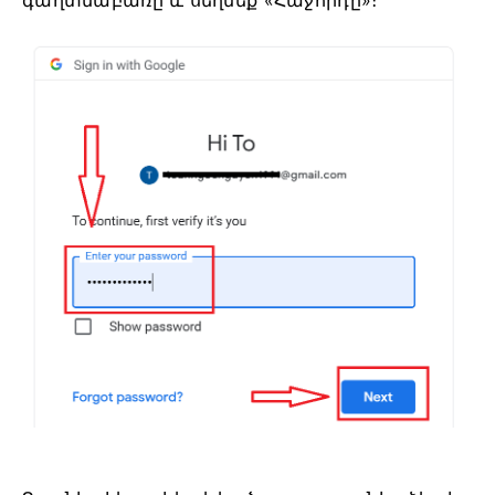
գաղտնաբառը և սեղմեք «Հաջորդը»։