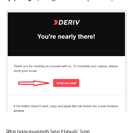
Ձեզ կցուցադրվի նոր էկրան՝ նոր