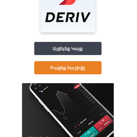
Այցելեք Կայք
Բացեք հաշիվը