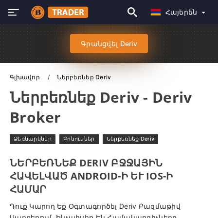
Հայերեն
Գրանցվել Deriv
Գլխավոր
Ներբեռնեք Deriv
Ներբեռնեք Deriv - Deriv
Broker
Ձեռնարկներ
Բոնուսներ
Ներբեռնեք Deriv
ՆԵՐԲԵՌՆԵՔ DERIV ԲՋՋԱՅԻՆ
ՀԱՎԵԼՎԱԾ ANDROID-Ի ԵՒ IOS-Ի Հ
ԱՄԱՐ
Դուք Կարող Եք Օգտագործել Deriv Բազմաթիվ
Սարքերում, Ինչպիսիք Են Համակարգիչները,