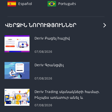
Español
Português
ՎԵՐՋԻՆ ՆՈՐՈՒԹՅՈՒՆՆԵՐ
Deriv Բացել հաշիվ
07/08/2026
Deriv Գրանցվել
07/08/2026
Deriv Trading սկսնակների համար.
Ինչպես առևտուր անել և
կառավարել ռիսկը
07/08/2026