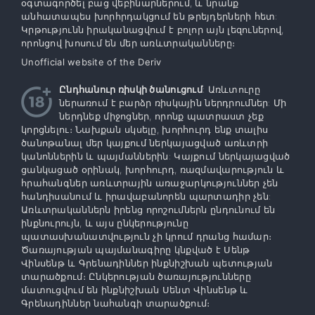
օգտագործել բաց վեբինարներում, և նրանք
անհատապես խորհրդակցում են թրեյդերների հետ:
Կրթությունն իրականացվում է բոլոր այն լեզուներով,
որոնցով խոսում են մեր առևտրականները։
Unofficial website of the Deriv
Ընդհանուր ռիսկի ծանուցում
: Առևտուրը
ներառում է բարձր ռիսկային ներդրումներ: Մի
ներդնեք միջոցներ, որոնք պատրաստ չեք
կորցնելու։ Նախքան սկսելը, խորհուրդ ենք տալիս
ծանոթանալ մեր կայքում ներկայացված առևտրի
կանոններին և պայմաններին: Կայքում ներկայացված
ցանկացած օրինակ, խորհուրդ, ռազմավարություն և
հրահանգներ առևտրային առաջարկություններ չեն
հանդիսանում և իրավաբանորեն պարտադիր չեն:
Առևտրականներն իրենց որոշումներն ընդունում են
ինքնուրույն, և այս ընկերությունը
պատասխանատվություն չի կրում դրանց համար։
Ծառայության պայմանագիրը կնքված է Սենթ
Վինսենթ և Գրենադիններ ինքնիշխան պետության
տարածքում։ Ընկերության ծառայությունները
մատուցվում են ինքնիշխան Սենտ Վինսենթ և
Գրենադիններ նահանգի տարածքում։