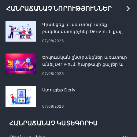
ՀԱՆՐԱՃԱՆԱՉ ՆՈՐՈՒԹՅՈՒՆՆԵՐ
Գրանցեք և առևտուր արեք
բազմապատկիչներ Deriv-ում. քայլ
առ քայլ
07/08/2026
Երկուական ընտրանքներ առևտուր
անել Deriv-ում. հարթակի քայլեր և
պատվերի տեսակներ
07/08/2026
Ստուգեք Deriv
07/08/2026
ՀԱՆՐԱՃԱՆԱՉ ԿԱՏԵԳՈՐԻԱ