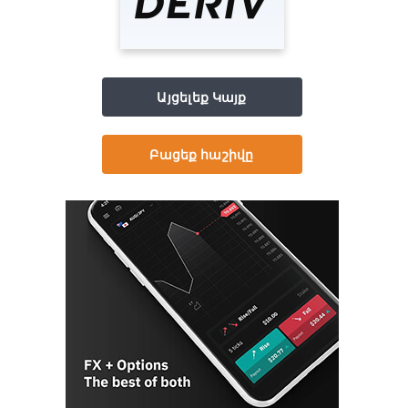
Այցելեք Կայք
Բացեք հաշիվը