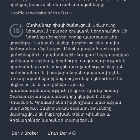
որոնցով խոսում են մեր առևտրականները։
Unofficial website of the Deriv
Ընդհանուր ռիսկի ծանուցում
: Առևտուրը
ներառում է բարձր ռիսկային ներդրումներ: Մի
ներդնեք միջոցներ, որոնք պատրաստ չեք
կորցնելու։ Նախքան սկսելը, խորհուրդ ենք տալիս
ծանոթանալ մեր կայքում ներկայացված առևտրի
կանոններին և պայմաններին: Կայքում ներկայացված
ցանկացած օրինակ, խորհուրդ, ռազմավարություն և
հրահանգներ առևտրային առաջարկություններ չեն
հանդիսանում և իրավաբանորեն պարտադիր չեն:
Առևտրականներն իրենց որոշումներն ընդունում են
ինքնուրույն, և այս ընկերությունը
պատասխանատվություն չի կրում դրանց համար։
Ծառայության պայմանագիրը կնքված է Սենթ
Վինսենթ և Գրենադիններ ինքնիշխան պետության
տարածքում։ Ընկերության ծառայությունները
մատուցվում են ինքնիշխան Սենտ Վինսենթ և
Գրենադիններ նահանգի տարածքում։
Deriv Broker
Մոտ Deriv Թ