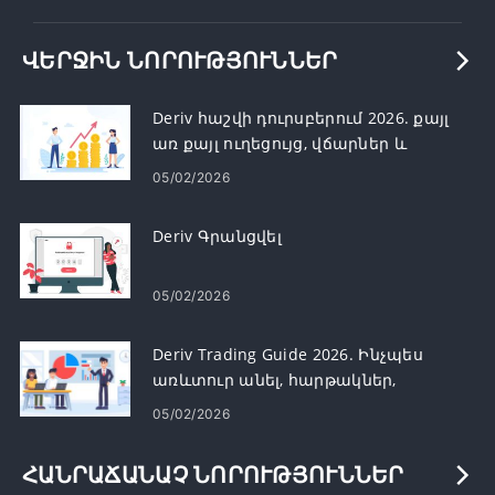
ՎԵՐՋԻՆ ՆՈՐՈՒԹՅՈՒՆՆԵՐ
Deriv հաշվի դուրսբերում 2026. քայլ
առ քայլ ուղեցույց, վճարներ և
մշակման ժամանակը
05/02/2026
Deriv Գրանցվել
05/02/2026
Deriv Trading Guide 2026. Ինչպես
առևտուր անել, հարթակներ,
ռազմավարություններ և ռիսկերի
05/02/2026
կառավարում
ՀԱՆՐԱՃԱՆԱՉ ՆՈՐՈՒԹՅՈՒՆՆԵՐ