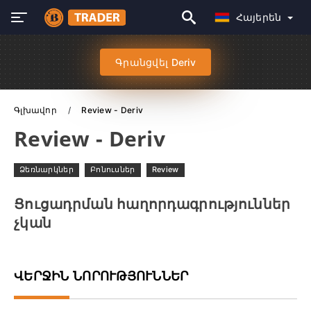
Հայերեն
Գրանցվել Deriv
Գլխավոր
Review - Deriv
Review - Deriv
Ձեռնարկներ
Բոնուսներ
Review
Ցուցադրման հաղորդագրություններ
չկան
ՎԵՐՋԻՆ ՆՈՐՈՒԹՅՈՒՆՆԵՐ