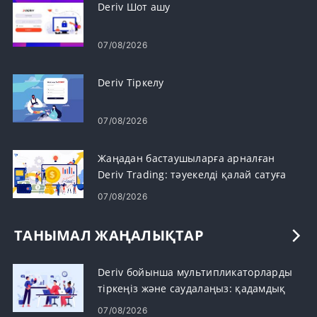
Deriv Шот ашу
07/08/2026
Deriv Тіркелу
07/08/2026
Жаңадан бастаушыларға арналған
Deriv Trading: тәуекелді қалай сатуға
және басқаруға болады
07/08/2026
ТАНЫМАЛ ЖАҢАЛЫҚТАР
Deriv бойынша мультипликаторларды
тіркеңіз және саудалаңыз: қадамдық
07/08/2026