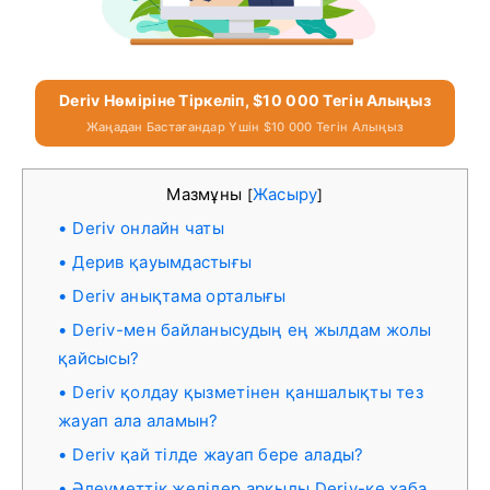
Deriv Нөміріне Тіркеліп, $10 000 Тегін Алыңыз
Жаңадан Бастағандар Үшін $10 000 Тегін Алыңыз
Мазмұны
Жасыру
[
]
Deriv онлайн чаты
Дерив қауымдастығы
Deriv анықтама орталығы
Deriv-мен байланысудың ең жылдам жолы
қайсысы?
Deriv қолдау қызметінен қаншалықты тез
жауап ала аламын?
Deriv қай тілде жауап бере алады?
Әлеуметтік желілер арқылы Deriv-ке хаба