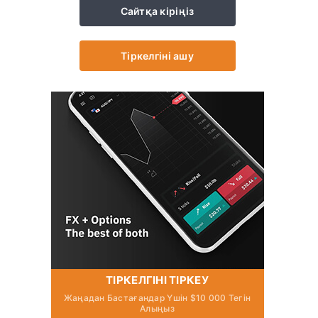
Сайтқа кіріңіз
Тіркелгіні ашу
ТІРКЕЛГІНІ ТІРКЕУ
Жаңадан Бастағандар Үшін $10 000 Тегін
Алыңыз