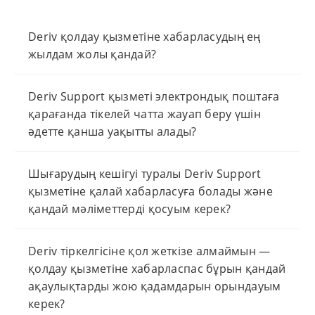
Deriv қолдау қызметіне хабарласудың ең
жылдам жолы қандай?
Deriv Support қызметі электрондық поштаға
қарағанда тікелей чатта жауап беру үшін
әдетте қанша уақытты алады?
Шығарудың кешігуі туралы Deriv Support
қызметіне қалай хабарласуға болады және
қандай мәліметтерді қосуым керек?
Deriv тіркелгісіне қол жеткізе алмаймын —
қолдау қызметіне хабарласпас бұрын қандай
ақаулықтарды жою қадамдарын орындауым
керек?