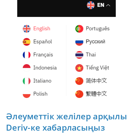
Әлеуметтік желілер арқылы
Deriv-ке хабарласыңыз