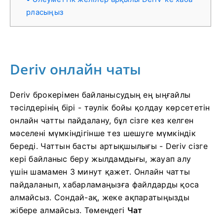
рласыңыз
Deriv онлайн чаты
Deriv брокерімен байланысудың ең ыңғайлы
тәсілдерінің бірі - тәулік бойы қолдау көрсететін
онлайн чатты пайдалану, бұл сізге кез келген
мәселені мүмкіндігінше тез шешуге мүмкіндік
береді. Чаттын басты артықшылығы - Deriv сізге
кері байланыс беру жылдамдығы, жауап алу
үшін шамамен 3 минут қажет. Онлайн чатты
пайдаланып, хабарламаңызға файлдарды қоса
алмайсыз. Сондай-ақ, жеке ақпаратыңызды
жібере алмайсыз.
Төмендегі
Чат