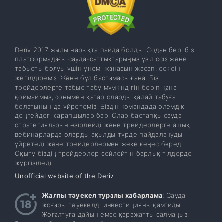
Deriv 2017 жылы нарықта пайда болды. Содан бері біз
платформадағы сауда-саттықтарыңыз үзіліссіз және
табысты болуы үшін үнемі жаңасын жасап, ескісін
жетілдіреміз. Және бұл бастамасы ғана. Біз
трейдерлерге табыс табу мүмкіндігін беріп қана
қоймаймыз, сонымен қатар оларды қалай табуға
болатынын да үйретеміз. Біздің командада әлемдік
деңгейдегі сарапшылар бар. Олар бастапқы сауда
стратегияларын әзірлейді және трейдерлерге ашық
вебинарларда оларды ақылды түрде пайдалануды
үйретеді және трейдерлермен жеке кеңес береді.
Оқыту біздің трейдерлер сөйлейтін барлық тілдерде
жүргізіледі.
Unofficial website of the Deriv
Жалпы тәуекел туралы хабарлама
: Сауда
жоғары тәуекелді инвестицияны қамтиды.
Жоғалтуға дайын емес қаражатты салмаңыз.