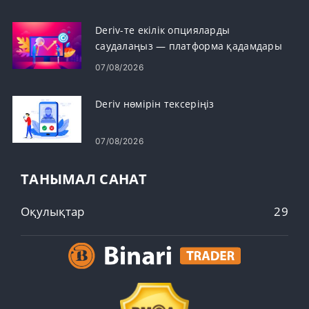
Deriv-те екілік опцияларды
саудалаңыз — платформа қадамдары
және тапсырыс түрлері
07/08/2026
Deriv нөмірін тексеріңіз
07/08/2026
ТАНЫМАЛ САНАТ
Оқулықтар
29