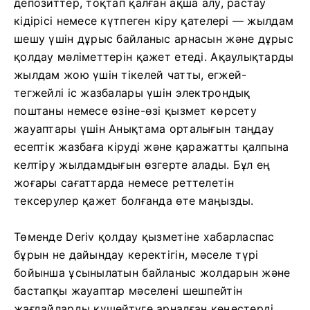
депозиттер, тоқтап қалған ақша алу, растау
кідірісі немесе күтпеген кіру қателері — жылдам
шешу үшін дұрыс байланыс арнасын және дұрыс
қолдау мәліметтерін қажет етеді. Ақаулықтарды
жылдам жою үшін тікелей чатты, егжей-
тегжейлі іс жазбалары үшін электрондық
поштаны немесе өзіне-өзі қызмет көрсету
жауаптары үшін Анықтама орталығын таңдау
есептік жазбаға кіруді және қаражатты қалпына
келтіру жылдамдығын өзгерте алады. Бұл ең
жоғары сағаттарда немесе реттелетін
тексерулер қажет болғанда өте маңызды.
Төменде Deriv қолдау қызметіне хабарласпас
бұрын не дайындау керектігін, мәселе түрі
бойынша ұсынылатын байланыс жолдарын және
бастапқы жауаптар мәселені шешпейтін
жағдайларды күшейтуге арналған кеңестерді