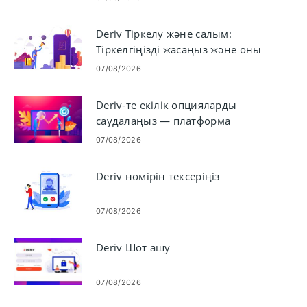
Deriv Тіркелу және салым:
Тіркелгіңізді жасаңыз және оны
қорлаңыз
07/08/2026
Deriv-те екілік опцияларды
саудалаңыз — платформа
қадамдары және тапсырыс
07/08/2026
түрлері
Deriv нөмірін тексеріңіз
07/08/2026
Deriv Шот ашу
07/08/2026