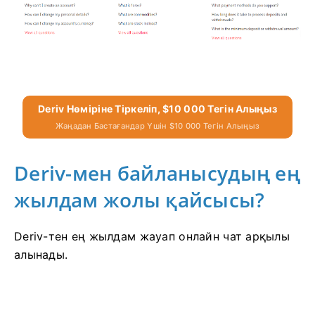
Deriv Нөміріне Тіркеліп, $10 000 Тегін Алыңыз
Жаңадан Бастағандар Үшін $10 000 Тегін Алыңыз
Deriv-мен байланысудың ең
жылдам жолы қайсысы?
Deriv-тен ең жылдам жауап онлайн чат арқылы
алынады.