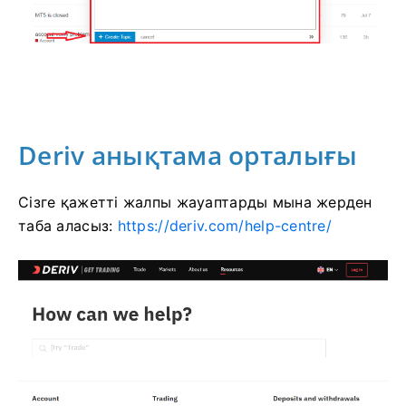
Deriv анықтама орталығы
Сізге қажетті жалпы жауаптарды мына жерден
таба аласыз:
https://deriv.com/help-centre/