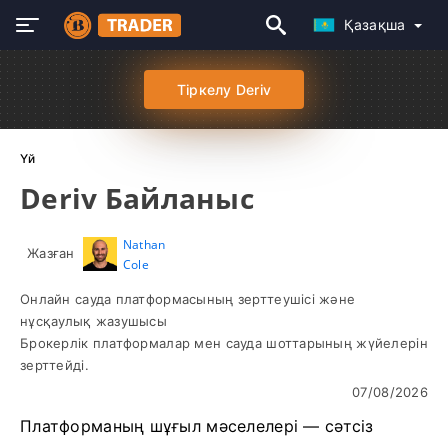
Қазақша
Тіркелу Deriv
Үй
Deriv Байланыс
Nathan
Жазған
Cole
Онлайн сауда платформасының зерттеушісі және
нұсқаулық жазушысы
Брокерлік платформалар мен сауда шоттарының жүйелерін
зерттейді.
07/08/2026
Платформаның шұғыл мәселелері — сәтсіз