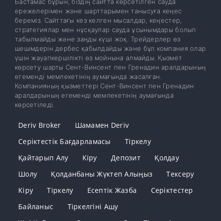
Бастамас бұрын, біздің сайтта көрсетілген сауда
ережелерімен және шарттарымен танысуға кеңес
береміз. Сайттағы кез келген мысалдар, кеңестер,
стратегиялар мен нұсқаулар сауда ұсынымдары болып
табылмайды және заңды күші жоқ. Трейдерлер өз
шешімдерін дербес қабылдайды және бұл компания олар
үшін жауапкершілікті өз мойнына алмайды. Қызмет
көрсету шарты Сент-Винсент пен Гренадин аралдарының
егеменді мемлекетінің аумағында жасалған.
Компанияның қызметтері Сент-Винсент пен Гренадин
аралдарының егеменді мемлекетінің аумағында
көрсетіледі.
Deriv Broker
Шамамен Deriv
Серіктестік Бағдарламасы
Тіркелу
Қайтарып Алу
Кіру
Депозит
Қолдау
Шолу
Қолданбаны Жүктеп Алыңыз
Тексеру
Кіру
Тіркелу
Есептік Жазба
Серіктестер
Байланыс
Тіркелгіні Ашу