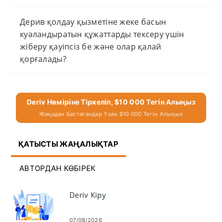
Дерив қолдау қызметіне жеке басын
куәландыратын құжаттарды тексеру үшін
жіберу қауіпсіз бе және олар қалай
қорғалады?
Deriv Нөміріне Тіркеліп, $10 000 Тегін Алыңыз
Жаңадан Бастағандар Үшін $10 000 Тегін Алыңыз
ҚАТЫСТЫ ЖАҢАЛЫҚТАР
АВТОРДАН КӨБІРЕК
Deriv Кіру
07/08/2026