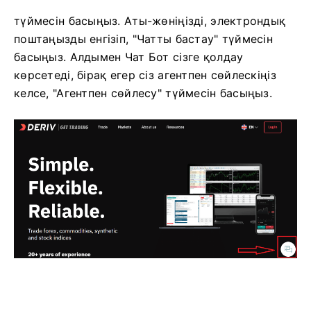
түймесін басыңыз.
Аты-жөніңізді, электрондық
поштаңызды енгізіп, "Чатты бастау" түймесін
басыңыз.
Алдымен Чат Бот сізге қолдау
көрсетеді, бірақ егер сіз агентпен сөйлескіңіз
келсе, "Агентпен сөйлесу" түймесін басыңыз.