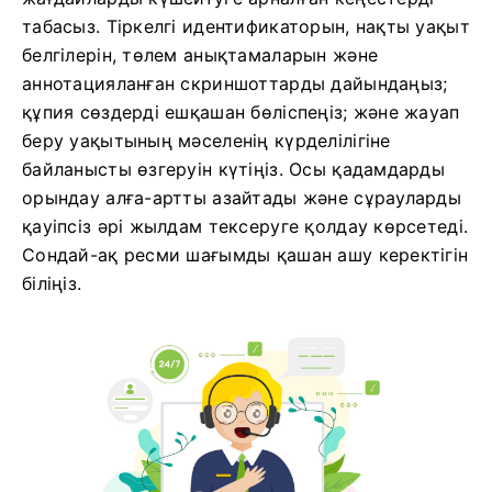
табасыз. Тіркелгі идентификаторын, нақты уақыт
белгілерін, төлем анықтамаларын және
аннотацияланған скриншоттарды дайындаңыз;
құпия сөздерді ешқашан бөліспеңіз; және жауап
беру уақытының мәселенің күрделілігіне
байланысты өзгеруін күтіңіз. Осы қадамдарды
орындау алға-артты азайтады және сұрауларды
қауіпсіз әрі жылдам тексеруге қолдау көрсетеді.
Сондай-ақ ресми шағымды қашан ашу керектігін
біліңіз.