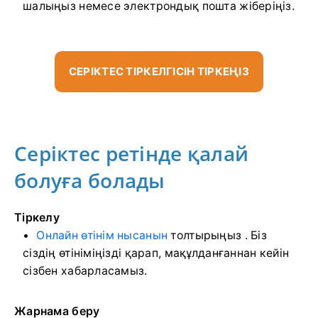
шалыңыз немесе электрондық пошта жіберіңіз.
СЕРІКТЕС ТІРКЕЛГІСІН ТІРКЕҢІЗ
Серіктес ретінде қалай
болуға болады
Тіркелу
Онлайн өтінім нысанын
толтырыңыз
. Біз
сіздің өтініміңізді қарап, мақұлданғаннан кейін
сізбен хабарласамыз.
Жарнама беру