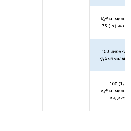
Құбылмалыл
75 (1s) индек
100 индексін
құбылмалылы
100 (1s)
құбылмалыл
индексі