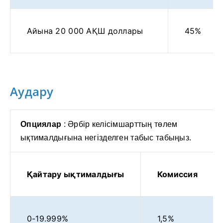
Айына 20 000 АҚШ доллары
45%
Аудару
Опциялар
: Әрбір келісімшарттың төлем
ықтималдығына негізделген табыс табыңыз.
Қайтару ықтималдығы
Комиссия
0-19.999%
1,5%