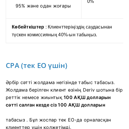
0%
95% және одан жоғары
Көбейткіштер
: Клиенттеріңіздің саудасынан
түскен комиссияның 40%-ын табыңыз.
CPA (тек ЕО үшін)
Әрбір сәтті жолдама негізінде табыс табасыз.
Жолдама берілген клиент
өзінің Deriv шотына
бір
реттік немесе жиынтық
100 АҚШ долларын
сәтті салған кезде сіз
100 АҚШ долларын
табасыз .
Бұл жоспар тек ЕО-да орналасқан
клиенттер үшін қолжетімді.