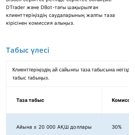
DTrader және DBot-тағы шақырылған
клиенттеріңіздің саудаларының жалпы таза
кірісінен комиссия алыңыз.
Табыс үлесі
Клиенттеріңіздің ай сайынғы таза табысына негіздел
табыс табыңыз.
Таза табыс
Комисси
Айына ≤ 20 000 АҚШ доллары
30%