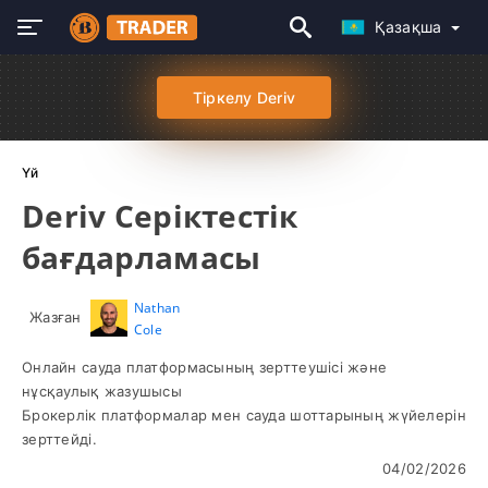
Қазақша
Тіркелу Deriv
Үй
Deriv Серіктестік
бағдарламасы
Nathan
Жазған
Cole
Онлайн сауда платформасының зерттеушісі және
нұсқаулық жазушысы
Брокерлік платформалар мен сауда шоттарының жүйелерін
зерттейді.
04/02/2026