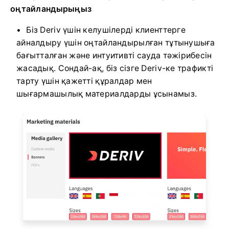
оңтайландырыңыз
Біз Deriv үшін келушілерді клиенттерге
айналдыру үшін оңтайландырылған тұтынушыға
бағытталған және интуитивті сауда тәжірибесін
жасадық. Сондай-ақ, біз сізге Deriv-ке трафикті
тарту үшін қажетті құралдар мен
шығармашылық материалдарды ұсынамыз.