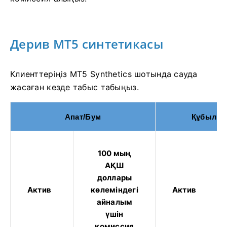
Дерив MT5 синтетикасы
Клиенттеріңіз MT5 Synthetics шотында сауда
жасаған кезде табыс табыңыз.
Апат/Бум
Құбылма
100 мың
АҚШ
доллары
Актив
көлеміндегі
Актив
айналым
үшін
комиссия