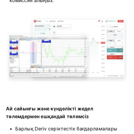
комиссия алыңыз.
Ай сайынғы және күнделікті жедел
төлемдермен ешқандай төлемсіз
Барлық Deriv серіктестік бағдарламалары