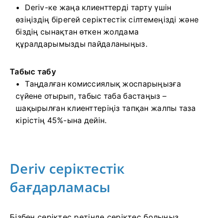
Deriv-ке жаңа клиенттерді тарту үшін
өзіңіздің бірегей серіктестік сілтемеңізді және
біздің сынақтан өткен жолдама
құралдарымызды пайдаланыңыз.
Табыс табу
Таңдалған комиссиялық жоспарыңызға
сүйене отырып, табыс таба бастаңыз –
шақырылған клиенттеріңіз тапқан жалпы таза
кірістің 45%-ына дейін.
Deriv серіктестік
бағдарламасы
Бізбен серіктес ретінде серіктес болыңыз.