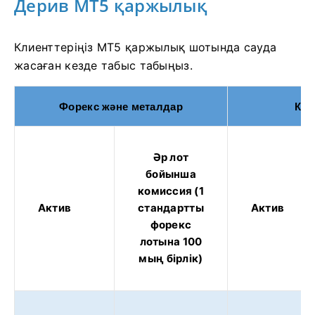
Дерив MT5 қаржылық
Клиенттеріңіз MT5 қаржылық шотында сауда
жасаған кезде табыс табыңыз.
Форекс және металдар
Кри
Әр лот
бойынша
комиссия (1
Актив
стандартты
Актив
форекс
лотына 100
мың бірлік)