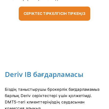
СЕРІКТЕС ТІРКЕЛГІСІН ТІРКЕҢІЗ
Deriv IB бағдарламасы
Біздің таныстырушы брокерлік бағдарламамыз
барлық Deriv серіктестері үшін қолжетімді.
DMT5-тегі клиенттеріңіздің саудасынан
комиссия алыңыз.