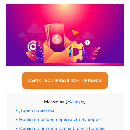
СЕРІКТЕС ТІРКЕЛГІСІН ТІРКЕҢІЗ
Мазмұны
Жасыру
[
]
Дерив серіктесі
Неліктен бізбен серіктес болу керек
Серіктес ретінде қалай болуға болады