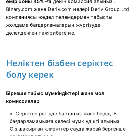
өмір бойы 45%-ға
дейін комиссия алыңыз
.
Binary.com және Deriv.com иелері Deriv Group Ltd
компаниясы жедел төлемдермен табысты
жолдама бағдарламаларын жүргізуде
дәлелденген тәжірибеге ие.
Неліктен бізбен серіктес
болу керек
Бірнеше табыс мүмкіндіктері және мол
комиссиялар
Серіктес ретінде бастаңыз және біздің IB
бағдарламамызға келесі мүмкіндікті алыңыз.
Сіз шақырған клиенттер сауда жасай бергенше