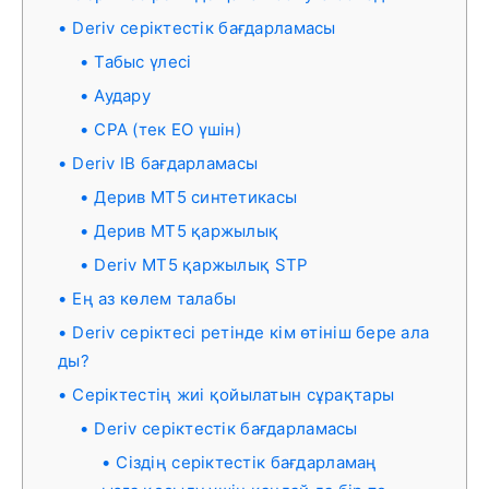
Deriv серіктестік бағдарламасы
Табыс үлесі
Аудару
CPA (тек ЕО үшін)
Deriv IB бағдарламасы
Дерив MT5 синтетикасы
Дерив MT5 қаржылық
Deriv MT5 қаржылық STP
Ең аз көлем талабы
Deriv серіктесі ретінде кім өтініш бере ала
ды?
Серіктестің жиі қойылатын сұрақтары
Deriv серіктестік бағдарламасы
Сіздің серіктестік бағдарламаң