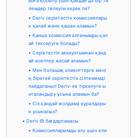
ызға қосылу үшін қандай да бір тө
лемдер төлеуім керек пе?
Deriv серіктестік комиссиялары
н қалай және қашан аламын?
Қанша комиссия алғанымды қал
ай тексеруге болады?
Серіктестік аккаунтымнан қанд
ай есептер жасай аламын?
Мен болашақ клиенттерге мені
ң бірегей серіктестік сілтемемді
пайдаланып Deriv-ке тіркелуге ы
нталандыру ұсына аламын ба?
Сіз қандай жолдама құралдары
н ұсынасыз?
Deriv IB бағдарламасы
Комиссияларымды алу үшін кли