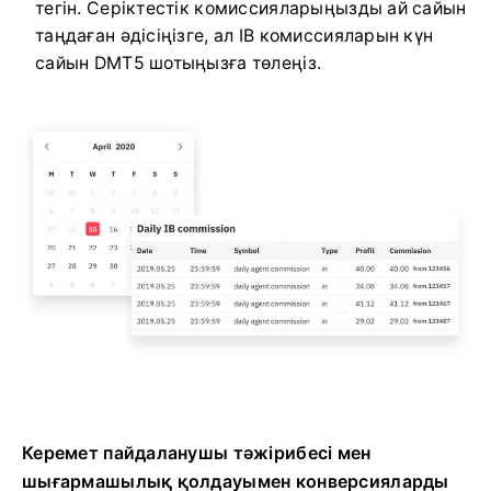
тегін. Серіктестік комиссияларыңызды ай сайын
таңдаған әдісіңізге, ал IB комиссияларын күн
сайын DMT5 шотыңызға төлеңіз.
Керемет пайдаланушы тәжірибесі мен
шығармашылық қолдауымен конверсияларды