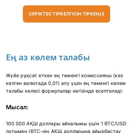
СЕРІКТЕС ТІРКЕЛГІСІН ТІРКЕҢІЗ
Ең аз көлем талабы
Жүйе рұқсат еткен ең төменгі комиссияны (кез
келген валютада 0,01) алу үшін ең төменгі көлем
талабы келесі формулалар негізінде есептеледі:
Мысал:
100 000 АҚШ доллары айналымы үшін 1 BTC/USD
лотымен (BTC-нің АҚШ долларына айырбастау