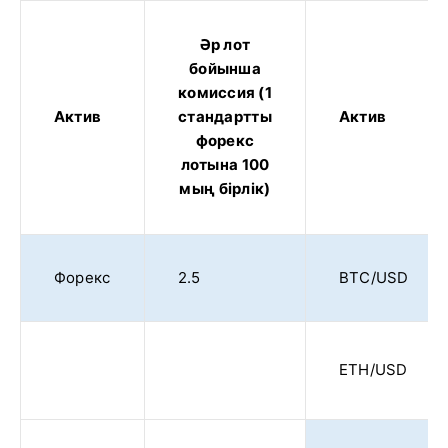
Әр лот
бойынша
комиссия (1
Актив
стандартты
Актив
форекс
лотына 100
мың бірлік)
Форекс
2.5
BTC/USD
ETH/USD