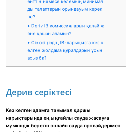
енттің немесе көлемнің минимал
ды талаптарын орындауым керек
пе?
Deriv IB комиссияларын қалай ж
әне қашан аламын?
Сіз өзіңіздің IB-ларыңызға кез к
елген жолдама құралдарын ұсын
асыз ба?
Дерив серіктесі
Кез келген адамға танымал қаржы
нарықтарында ең ыңғайлы сауда жасауға
мүмкіндік беретін онлайн сауда провайдерімен