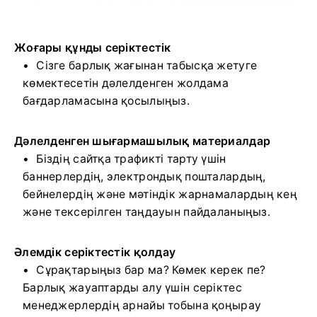
Жоғары құнды серіктестік
Сізге барлық жағынан табысқа жетуге
көмектесетін дәлелденген жолдама
бағдарламасына қосылыңыз.
Дәлелденген шығармашылық материалдар
Біздің сайтқа трафикті тарту үшін
баннерлердің, электрондық пошталардың,
бейнелердің және мәтіндік жарнамалардың кең
және тексерілген таңдауын пайдаланыңыз.
Әлемдік серіктестік қолдау
Сұрақтарыңыз бар ма? Көмек керек пе?
Барлық жауаптарды алу үшін серіктес
менеджерлердің арнайы тобына қоңырау