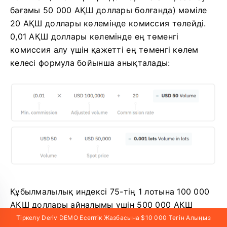
бағамы 50 000 АҚШ доллары болғанда) мәміле
20 АҚШ доллары көлемінде комиссия төлейді.
0,01 АҚШ доллары көлемінде ең төменгі
комиссия алу үшін қажетті ең төменгі көлем
келесі формула бойынша анықталады:
Құбылмалылық индексі 75-тің 1 лотына 100 000
АҚШ доллары айналымы үшін 500 000 АҚШ
доллары бағасымен мәміле жасау 5 АҚШ
Тіркелу Deriv DEMO Есептік Жазбасына $10 000 Тегін Алыңыз