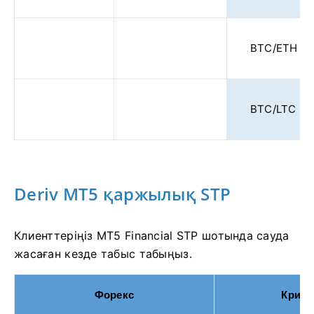
BTC/ETH
BTC/LTC
Deriv MT5 қаржылық STP
Клиенттеріңіз MT5 Financial STP шотында сауда
жасаған кезде табыс табыңыз.
Форекс
Крипт