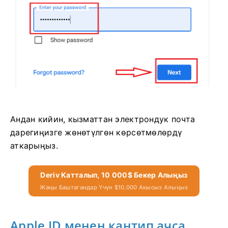
Андан кийин, кызматтан электрондук почта
дарегиңизге жөнөтүлгөн көрсөтмөлөрдү
аткарыңыз.
Deriv Катталып, 10 000$ Бекер Алыңыз
Жаңы Баштагандар Үчүн $10,000 Акысыз Алыңыз
Apple ID менен кантип ачса