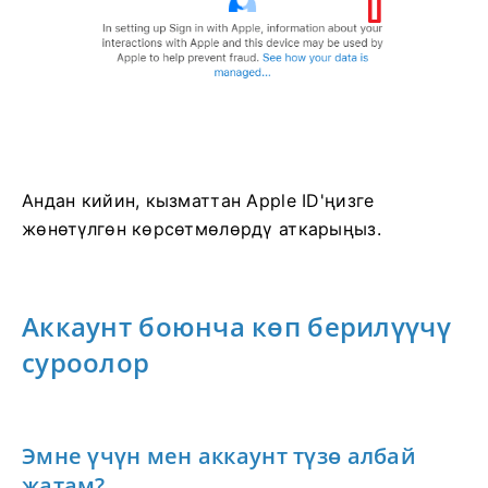
Андан кийин, кызматтан Apple ID'ңизге
жөнөтүлгөн көрсөтмөлөрдү аткарыңыз.
Аккаунт боюнча көп берилүүчү
суроолор
Эмне үчүн мен аккаунт түзө албай
жатам?