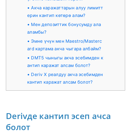
Акча каражаттарын алуу лимитт
ерин кантип көтөрө алам?
Мен депозиттик бонусумду ала
аламбы?
Эмне үчүн мен Maestro/Masterc
ard картама акча чыгара албайм?
DMT5 чыныгы акча эсебимден к
антип каражат алсам болот?
Deriv X реалдуу акча эсебимден
кантип каражат алсам болот?
Derivде кантип эсеп ачса
болот