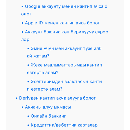
Google аккаунту менен кантип ачса б
олот
Apple ID менен кантип ачса болот
Аккаунт боюнча көп берилүүчү суроо
лор
Эмне үчүн мен аккаунт түзө алб
ай жатам?
Жеке маалыматтарымды кантип
өзгөртө алам?
Эсептеримдин валютасын канти
п өзгөртө алам?
Derivден кантип акча алууга болот
Акчаны алуу ыкмасы
Онлайн банкинг
Кредиттик/дебеттик карталар