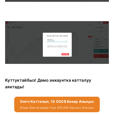
Куттуктайбыз! Демо аккаунтка катталуу
аяктады!
Deriv Катталып, 10 000$ Бекер Алыңыз
Жаңы Баштагандар Үчүн $10,000 Акысыз Алыңыз