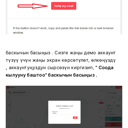
баскычын басыңыз . Сизге жаңы демо аккаунт
түзүү үчүн жаңы экран көрсөтүлөт, өлкөңүздү
,
аккаунтуңуздун
сырсөзүн киргизип,
"
Соода
кылууну баштоо" баскычын басыңыз .