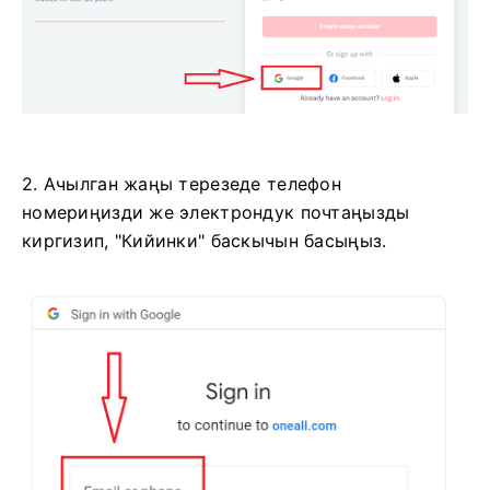
2. Ачылган жаңы терезеде телефон
номериңизди же электрондук почтаңызды
киргизип, "Кийинки" баскычын басыңыз.