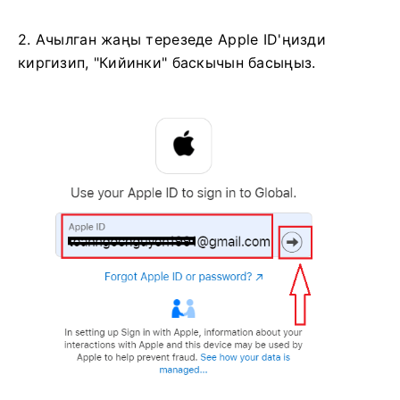
2. Ачылган жаңы терезеде Apple ID'ңизди
киргизип, "Кийинки" баскычын басыңыз.