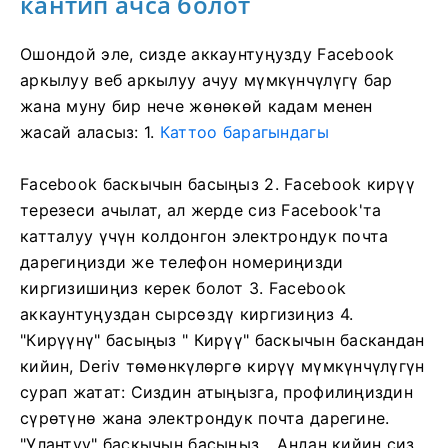
кантип ачса болот
Ошондой эле, сизде аккаунтуңузду Facebook
аркылуу веб аркылуу ачуу мүмкүнчүлүгү бар
жана муну бир нече жөнөкөй кадам менен
жасай аласыз: 1.
Каттоо барагындагы
Facebook баскычын басыңыз
2. Facebook кирүү
терезеси ачылат, ал жерде сиз Facebook'та
катталуу үчүн колдонгон электрондук почта
дарегиңизди же телефон номериңизди
киргизишиңиз керек болот
3. Facebook
аккаунтуңуздан сырсөздү киргизиңиз
4.
"Кирүүнү" басыңыз "
Кирүү" баскычын баскандан
кийин, Deriv төмөнкүлөргө кирүү мүмкүнчүлүгүн
сурап жатат: Сиздин атыңызга, профилиңиздин
сүрөтүнө жана электрондук почта дарегине.
"Улантуу" баскычын басыңыз...
Андан кийин сиз