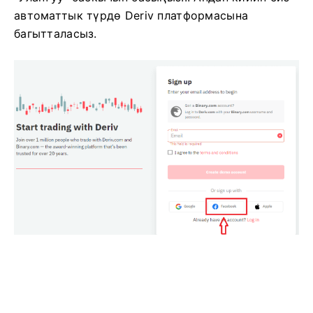
автоматтык түрдө Deriv платформасына
багытталасыз.