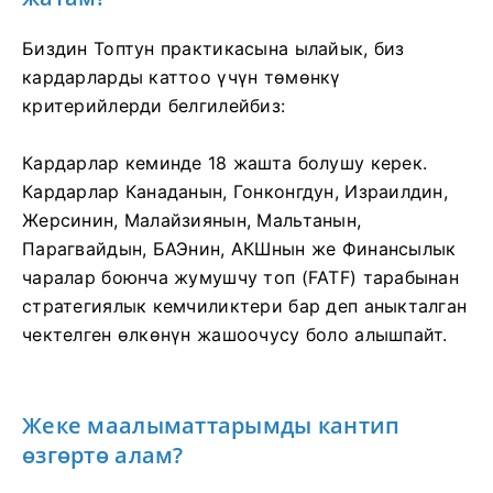
Биздин Топтун практикасына ылайык, биз
кардарларды каттоо үчүн төмөнкү
критерийлерди белгилейбиз:
Кардарлар кеминде 18 жашта болушу керек.
Кардарлар Канаданын, Гонконгдун, Израилдин,
Жерсинин, Малайзиянын, Мальтанын,
Парагвайдын, БАЭнин, АКШнын же Финансылык
чаралар боюнча жумушчу топ (FATF) тарабынан
стратегиялык кемчиликтери бар деп аныкталган
чектелген өлкөнүн жашоочусу боло алышпайт.
Жеке маалыматтарымды кантип
өзгөртө алам?