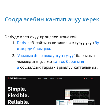
Соода эсебин кантип ачуу керек
Derivде эсеп ачуу процесси жөнөкөй.
Deriv
веб-сайтына кириңиз
же
түзүү үчүн
бу
л жерди басыңыз.
"Акысыз deno аккаунтун түзүү"
баскычын
чыкылдатыңыз же
каттоо барагынд
а
социалдык тармак аркылуу катталыңыз
.