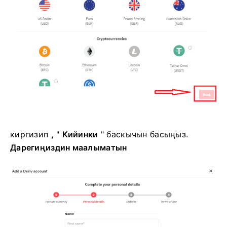
киргизип
,
"
Кийинки
" баскычын басыңыз.
Дарегиңиздин маалыматын