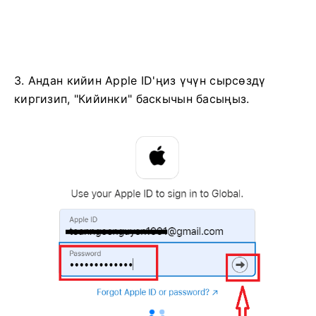
3. Андан кийин Apple ID'ңиз үчүн сырсөздү
киргизип, "Кийинки" баскычын басыңыз.