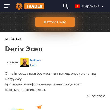
Кыргызча
Каттоо Deriv
Башкы Бет
Deriv Эсеп
Nathan
Жазган
Cole
Онлайн соода платформасынын изилдөөчүсү жана гид
жазуучусу
Брокердик платформаларды жана соода эсеп
системаларын изилдейт.
04.02.2026