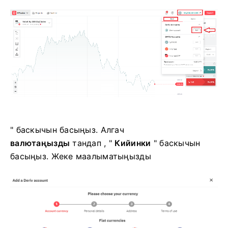
" баскычын басыңыз. Алгач
валютаңызды
тандап , "
Кийинки
" баскычын
басыңыз. Жеке маалыматыңызды