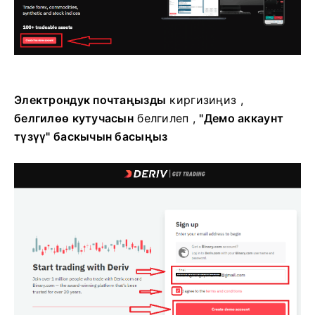
Электрондук почтаңызды
киргизиңиз ,
белгилөө кутучасын
белгилеп
,
"Демо аккаунт
түзүү" баскычын басыңыз