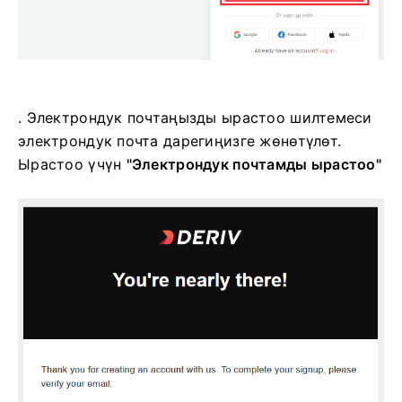
. Электрондук почтаңызды ырастоо шилтемеси
электрондук почта дарегиңизге жөнөтүлөт.
Ырастоо үчүн
"Электрондук почтамды ырастоо"