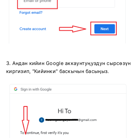
3. Андан кийин Google аккаунтуңуздун сырсөзүн
киргизип, "Кийинки" баскычын басыңыз.