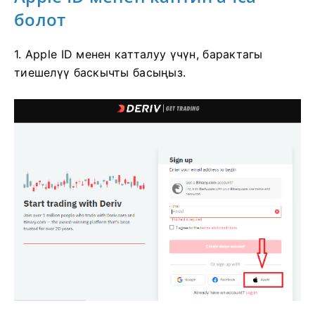
болот
1. Apple ID менен катталуу үчүн, барактагы
тиешелүү баскычты басыңыз.