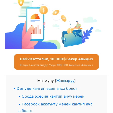
Deriv Катталып, 10 000$ Бекер Алыңыз
Жаңы Баштагандар Үчүн $10,000 Акысыз Алыңыз
Мазмуну
Жашыруу
[
]
Derivде кантип эсеп ачса болот
Соода эсебин кантип ачуу керек
Facebook аккаунту менен кантип ачс
а болот