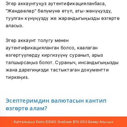
Эгер аккаунтуңуз аутентификацияланбаса,
"Жөндөөлөр" бөлүмүнө өтүп, аты-жөнүңүздү,
туулган күнүңүздү же жарандыгыңызды өзгөртө
аласыз.
Эгер аккаунт толугу менен
аутентификацияланган болсо, каалаган
өзгөртүүлөрдү киргизүүнү суранып, арыз
тапшырсаңыз болот. Сураныч, инсандыгыңызды
жана дарегиңизди тастыктаган документти
тиркеңиз.
Эсептеримдин валютасын кантип
өзгөртө алам?
Депозит салгандан же DMT5 эсебин түзгөндөн
Катталыңыз Deriv DEMO Эсебине $10,000 Бекер Алыңыз