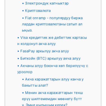
Электрондук капчыктар
Криптовалюта
Fiat onramp - популярдуу биржа
лардан криптовалютаны сатып ал
ыңыз.
Visa кредиттик же дебеттик картасы
н колдонуп акча алуу
FasaPay аркылуу акча алуу
Биткойн (BTC) аркылуу акча алуу
Акчаны алуу боюнча көп берилүүчү с
уроолор
Акча каражаттарын алуу канча у
бакытты алат?
Менин акча каражаттарын текш
ерүү шилтемемдин мөөнөтү бүтт
ү. Эмне кылышым керек?