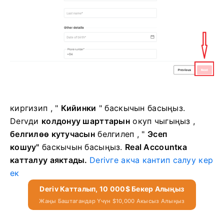
киргизип
, "
Кийинки
" баскычын басыңыз.
Dervди
колдонуу шарттарын
окуп чыгыңыз ,
белгилөө кутучасын
белгилеп , "
Эсеп
кошуу"
баскычын басыңыз.
Real Accountка
катталуу аяктады.
Derivге акча кантип салуу кер
ек
Deriv Катталып, 10 000$ Бекер Алыңыз
Жаңы Баштагандар Үчүн $10,000 Акысыз Алыңыз