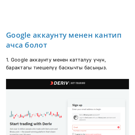
Google аккаунту менен кантип
ачса болот
1. Google аккаунту менен катталуу үчүн,
барактагы тиешелүү баскычты басыңыз.