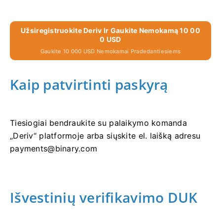
Užsiregistruokite Deriv Ir Gaukite Nemokamą 10 00
0 USD
Gaukite 10 000 USD Nemokamai Pradedantiesiems
Kaip patvirtinti paskyrą
Tiesiogiai bendraukite su palaikymo komanda
„Deriv“ platformoje arba siųskite el. laišką adresu
payments@binary.com
Išvestinių verifikavimo DUK