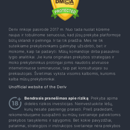
Deriv rinkoje pasirodė 2017 m. Nuo tada nuolat kūrėme
naujus ir tobulinome senuosius, kad jūsų prekyba platformoje
būtų sklandi ir pelninga. Ir tai tik pradžia. Mes ne tik
suteikiame prekybininkams galimybę užsidirbti, bet ir
mokome, kaip tai padaryti. Mūsų komandoje dirba pasaulinio
lygio analitikai. Jie kuria originalias prekybos strategijas ir
moko prekybininkus protingai jomis naudotis atviruose
internetiniuose seminaruose, taip pat konsultuojasi su
prekiautojais. Švietimas vyksta visomis kalbomis, kuriomis
kalba mūsų prekybininkai.
Unofficial website of the Deriv
Bendrasis pranešimas apie riziką
: Prekyba apima
didelės rizikos investicijas. Neinvestuokite lėšų,
kurių nesate pasirengę prarasti. Prieš pradedant,
rekomenduojame susipažinti su mūsų svetainėje pateiktomis
prekybos taisyklėmis ir sąlygomis. Bet kokie pavyzdžiai,
patarimai, strategijos ir instrukcijos svetainėje nėra prekybos