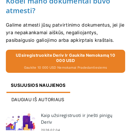
Kodėl mano dokumentai buvo
atmesti?
Galime atmesti jūsų patvirtinimo dokumentus, jei jie
yra nepakankamai aiškūs, negaliojantys,
pasibaigusio galiojimo arba apkirptais kraštais.
Užsiregistruokite Deriv Ir Gaukite Nemokamą 10
000 USD
Gaukite 10 000 USD Nemokamai Pradedantiesiems
SUSIJUSIOS NAUJIENOS
DAUGIAU IŠ AUTORIAUS
Kaip užsiregistruoti ir įnešti pinigų
Deriv
2026.02.04