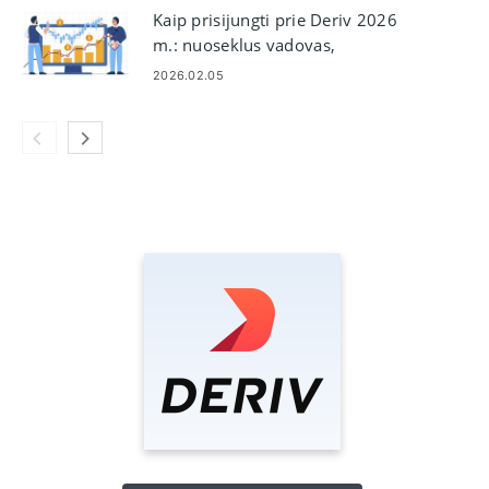
Kaip prisijungti prie Deriv 2026
m.: nuoseklus vadovas,
bendrosios prisijungimo
2026.02.05
problemos ir sprendimai