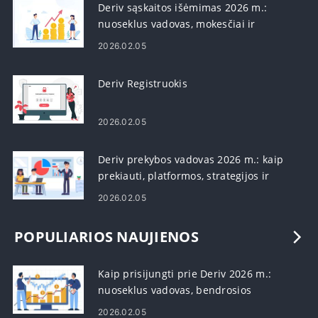
Deriv sąskaitos išėmimas 2026 m.:
nuoseklus vadovas, mokesčiai ir
apdorojimo laikas
2026.02.05
Deriv Registruokis
2026.02.05
Deriv prekybos vadovas 2026 m.: kaip
prekiauti, platformos, strategijos ir
rizikos valdymas
2026.02.05
POPULIARIOS NAUJIENOS
Kaip prisijungti prie Deriv 2026 m.:
nuoseklus vadovas, bendrosios
prisijungimo problemos ir sprendimai
2026.02.05