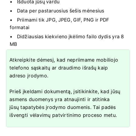
Išduota jūsų vardu
Data per pastaruosius šešis mėnesius
Priimami tik JPG, JPEG, GIF, PNG ir PDF
formatai
Didžiausias kiekvieno įkėlimo failo dydis yra 8
MB
Atkreipkite dėmesį, kad nepriimame mobiliojo
telefono sąskaitų ar draudimo išrašų kaip
adreso įrodymo.
Prieš įkeldami dokumentą, įsitikinkite, kad jūsų
asmens duomenys yra atnaujinti ir atitinka
jūsų tapatybės įrodymo duomenis. Tai padės
išvengti vėlavimų patvirtinimo proceso metu.