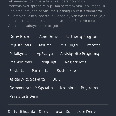
rekomendacijos ir nėra teisiškai įpareigojančios.
Prekybininkai sprendimus priima savarankiškai ir ši įmonė už
juos atsakomybės neprisiima. Paslaugų sutartis sudaroma
suverenios Sent Vincento ir Grenadinų valstybės teritorijoje.
Įmonės paslaugos teikiamos suverenios Sent Vincento ir
Grenadinų valstybės teritorijoje.
Deriv Broker
Apie Deriv
Partnerių Programa
Registruotis
Atsiimti
Prisijungti
Užstatas
Palaikymas
Apžvalga
Atsisiųskite Programą
Patikrinimas
Prisijungti
Registruotis
Sąskaita
Partneriai
Susisiekite
Atidarykite Sąskaitą
DUK
Demonstracinė Sąskaita
Kreipimosi Programa
Parsisiųsti Deriv
Deriv Lithuania - Deriv Lietuva
Susisiekite Deriv