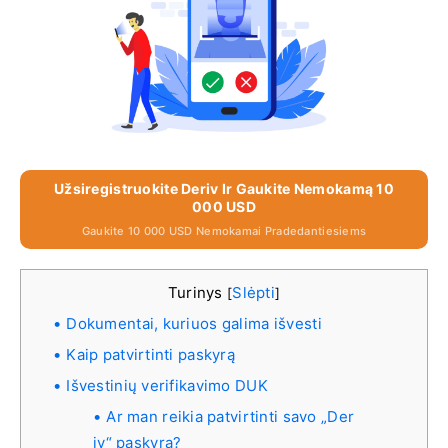
Užsiregistruokite Deriv Ir Gaukite Nemokamą 10
000 USD
Gaukite 10 000 USD Nemokamai Pradedantiesiems
Turinys
Slėpti
[
]
Dokumentai, kuriuos galima išvesti
Kaip patvirtinti paskyrą
Išvestinių verifikavimo DUK
Ar man reikia patvirtinti savo „Der
iv“ paskyrą?