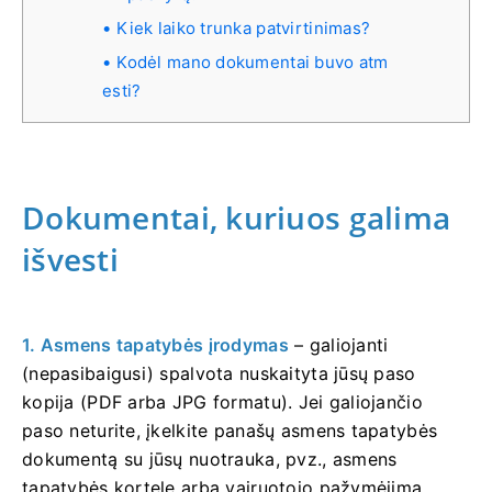
Kiek laiko trunka patvirtinimas?
Kodėl mano dokumentai buvo atm
esti?
Dokumentai, kuriuos galima
išvesti
1. Asmens tapatybės įrodymas
– galiojanti
(nepasibaigusi) spalvota nuskaityta jūsų paso
kopija (PDF arba JPG formatu). Jei galiojančio
paso neturite, įkelkite panašų asmens tapatybės
dokumentą su jūsų nuotrauka, pvz., asmens
tapatybės kortelę arba vairuotojo pažymėjimą.