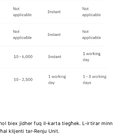
għol biex jidher fuq il-karta tiegħek. L-irtirar minn
l klijenti tar-Renju Unit.