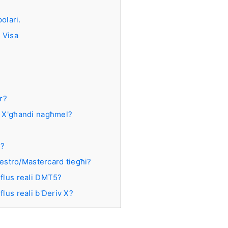
olari.
u Visa
r?
da. X'għandi nagħmel?
?
i?
Maestro/Mastercard tiegħi?
a' flus reali DMT5?
 flus reali b'Deriv X?