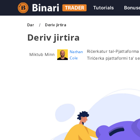
Tutorials
Bonus
Dar
Deriv jirtira
Deriv jirtira
Riċerkatur tal-Pjattaforma
Nathan
Miktub Minn
Cole
Tiriċerka pjattaformi ta' s