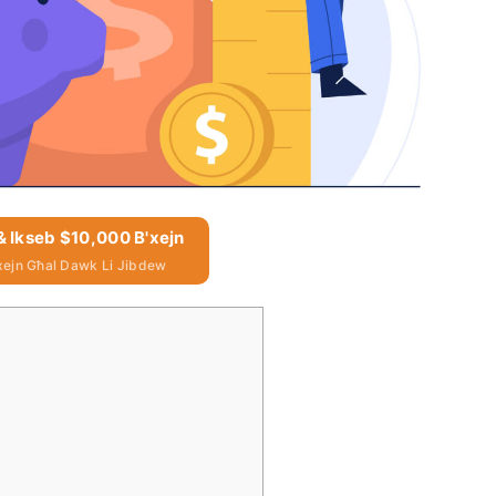
 & Ikseb $10,000 B'xejn
xejn Għal Dawk Li Jibdew