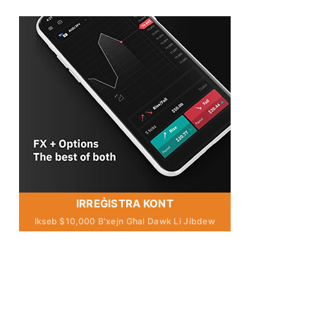
IRREĠISTRA KONT
Ikseb $10,000 B'xejn Għal Dawk Li Jibdew