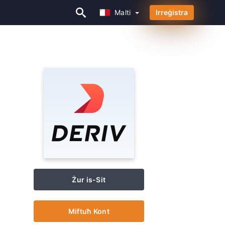
Malti
Irreġistra
Malti
Żur is-Sit
Miftuħ Kont