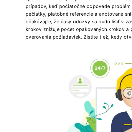
prípadov, keď počiatočné odpovede problém ne
pečiatky, platobné referencie a anotované sní
očakávajte, že časy odozvy sa budú líšiť v zá
krokov znižuje počet opakovaných krokov a p
overovania požiadaviek. Zistite tiež, kedy otv