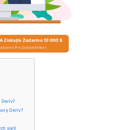
 A Získajte Zadarmo 10 000 $
Zadarmo Pre Začiatočníkov
ť Deriv?
ory Deriv?
ch sietí