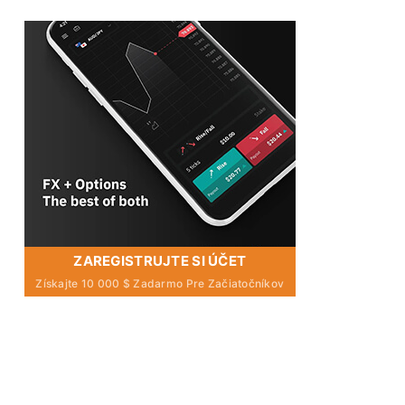
ZAREGISTRUJTE SI ÚČET
Získajte 10 000 $ Zadarmo Pre Začiatočníkov