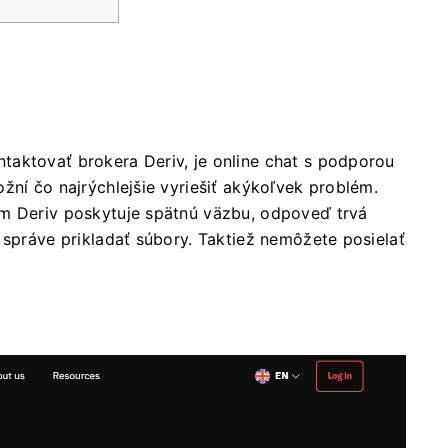
taktovať brokera Deriv, je online chat s podporou
žní čo najrýchlejšie vyriešiť akýkoľvek problém.
ám Deriv poskytuje spätnú väzbu, odpoveď trvá
 správe prikladať súbory. Taktiež nemôžete posielať