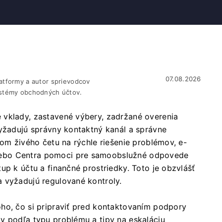
07.08.2026
atformy a autor sprievodcov
ystémy obchodných účtov.
 vklady, zastavené výbery, zadržané overenia
vyžadujú správny kontaktný kanál a správne
rom živého četu na rýchle riešenie problémov, e-
lebo Centra pomoci pre samoobslužné odpovede
up k účtu a finančné prostriedky. Toto je obzvlášť
 vyžadujú regulované kontroly.
ho, čo si pripraviť pred kontaktovaním podpory
y podľa typu problému a tipy na eskaláciu