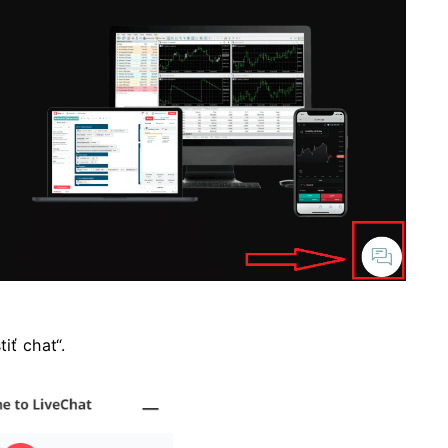
iť chat“.