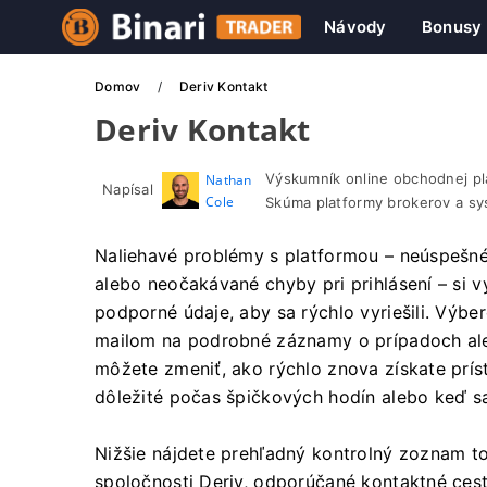
Návody
Bonusy
Domov
Deriv Kontakt
Deriv Kontakt
Výskumník online obchodnej pl
Nathan
Napísal
Cole
Skúma platformy brokerov a s
Naliehavé problémy s platformou – neúspešné
alebo neočakávané chyby pri prihlásení – si 
podporné údaje, aby sa rýchlo vyriešili. Výbe
mailom na podrobné záznamy o prípadoch a
môžete zmeniť, ako rýchlo znova získate príst
dôležité počas špičkových hodín alebo keď sa
Nižšie nájdete prehľadný kontrolný zoznam to
spoločnosti Deriv, odporúčané kontaktné cest