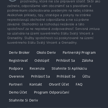
prostriedky, ktoré nie ste pripravení stratiť. Skôr ako
začnete, odporúčame vám oboznámiť sa s pravidlami a
podmienkami obchodovania uvedenými na našej stránke.
Akékoľvek príklady, tipy, stratégie a pokyny na stránke
nepredstavujú obchodné odporúčania a nie sú právne
záväzné. Obchodníci sa rozhodujú nezávisle a táto
spoločnosť za ne nepreberá zodpovednosť. Servisná zmluva
sa uzatvára na území suverénneho štátu Svätý Vincent a
Grenadíny. Služby spoločnosti sú poskytované na území
suverénneho štátu Svätý Vincent a Grenadíny.
Deriv Broker
Okolo Deriv
Partnerský Program
Registrovať
Odstúpiť
Prihlásiť Sa
Záloha
Podpora
Recenzia
Stiahnite Si Aplikáciu
Overenie
Prihlásiť Sa
Prihlásiť Se
Účtu
Partneri
Kontakt
Otvoriť Účet
FAQ
Demo Účet
Program Odporúčaní
Stiahnite Si Deriv