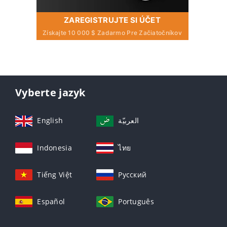
ZAREGISTRUJTE SI ÚČET
Získajte 10 000 $ Zadarmo Pre Začiatočníkov
Vyberte jazyk
English
العربيّة
Indonesia
ไทย
Tiếng Việt
Русский
Español
Português