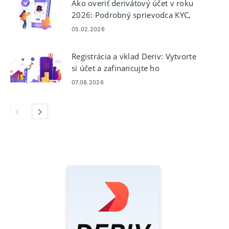
Ako overiť derivátový účet v roku
2026: Podrobný sprievodca KYC,
dokumenty a čas schválenia
05.02.2026
Registrácia a vklad Deriv: Vytvorte
si účet a zafinancujte ho
07.08.2026