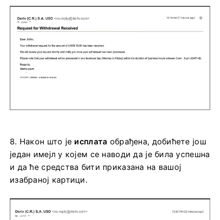
8.
Након што је
исплата
обрађена, добићете још
један имејл у којем се наводи да је била успешна
и да ће средства бити приказана на вашој
изабраној картици.