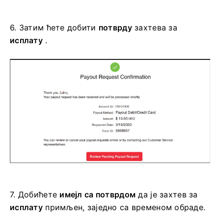
6.
Затим ћете добити
потврду
захтева за
исплату
.
7.
Добићете
имејл са потврдом
да је захтев за
исплату
примљен, заједно са временом обраде.