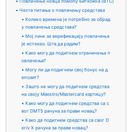
Повлачење новца помоћу Биткоина (BTC)
Честа питања о повлачењу средстава
Колико времена је потребно за обрад
у повлачења средстава?
Мој линк за верификацију повлачења
је истекао. Шта да радим?
Како могу да подигнем ограничења п
овлачења?
Могу ли да подигнем свој бонус на д
епозит?
Зашто не могу да подигнем средства
на своју Maestro/Mastercard картицу?
Како могу да подигнем средства са с
вог DMT5 рачуна за прави новац?
Како да подигнем средства са свог D
eriv X рачуна за прави новац?