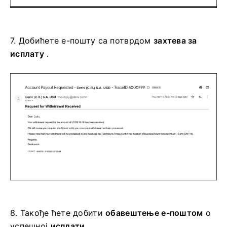
7.
Добићете е-пошту са потврдом
захтева за
исплату
.
8.
Такође ћете добити
обавештење е-поштом
о
успешној
исплати