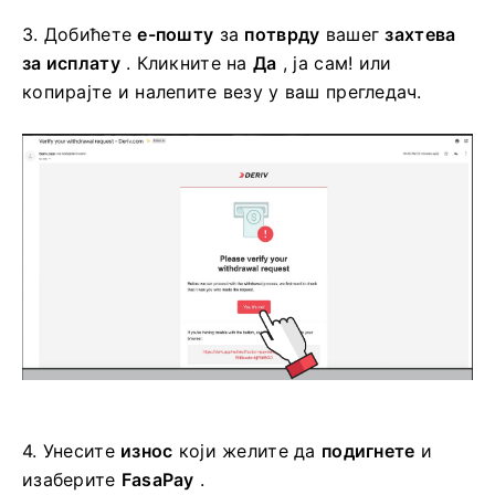
3.
Добићете
е-пошту
за
потврду
вашег
захтева
за исплату
. Кликните на
Да
, ја сам! или
копирајте и налепите везу у ваш прегледач.
4.
Унесите
износ
који желите да
подигнете
и
изаберите
FasaPay
.