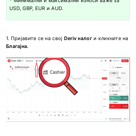
* Минимални и максимални износи важе за
USD, GBP, EUR и AUD.
1. Пријавите се на свој
Deriv налог
и кликните на
Благајна.