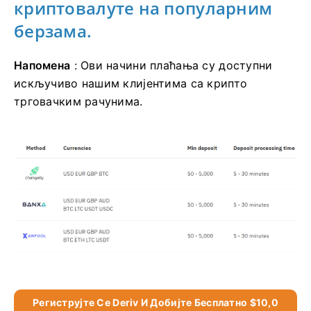
криптовалуте на популарним
берзама.
Напомена
: Ови начини плаћања су доступни
искључиво нашим клијентима са крипто
трговачким рачунима.
Региструјте Се Deriv И Добијте Бесплатно $10,0