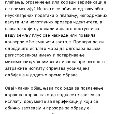
плаћања, ограничења или кораци верификације
се примењују? Исплате се обично одлажу због
неусклађених података о плаћању, неподржаних
валута или непотпуних провера идентитета, а
сазнање који су канали исплате доступни за
вашу земљу плус све накнаде или правила
конверзије ће смањити застоје. Провера да ли
одредиште исплате мора да одговара вашем
регистрованом имену и потврђивање
минималних/максималних износа пре него што
затражите исплату спречава уобичајена
одбијања и додатно време обраде.
Овај чланак објашњава ток рада за повлачење
корак по корак: како да поднесете захтев за
исплату, документе за верификацију који се
обично захтевају и прозоре за обраду е-