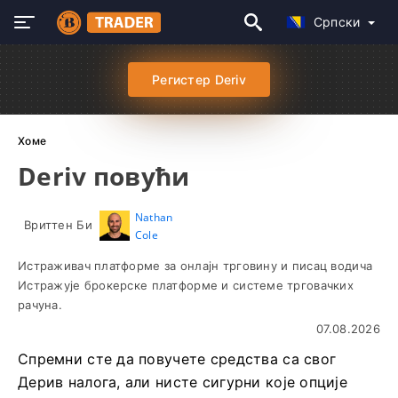
Српски
Регистер Deriv
Хоме
Deriv повући
Nathan
Вриттен Би
Cole
Истраживач платформе за онлајн трговину и писац водича
Истражује брокерске платформе и системе трговачких
рачуна.
07.08.2026
Спремни сте да повучете средства са свог
Дерив налога, али нисте сигурни које опције