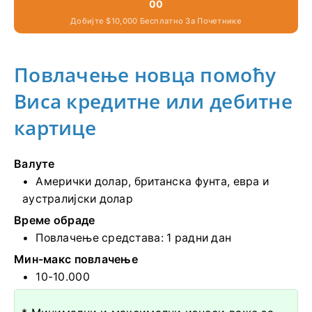
00
Добијте $10,000 Бесплатно За Почетнике
Повлачење новца помоћу
Виса кредитне или дебитне
картице
Валуте
Амерички долар, британска фунта, евра и
аустралијски долар
Време обраде
Повлачење средстава:
1 радни дан
Мин-макс повлачење
10-10.000