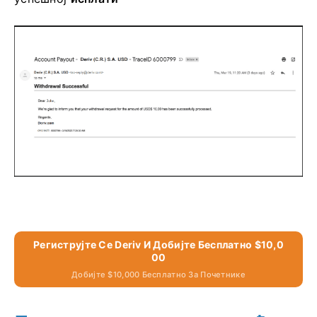
Региструјте Се Deriv И Добијте Бесплатно $10,0
00
Добијте $10,000 Бесплатно За Почетнике