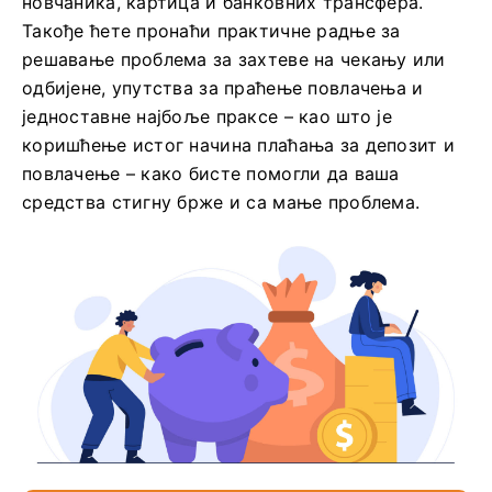
новчаника, картица и банковних трансфера.
Такође ћете пронаћи практичне радње за
решавање проблема за захтеве на чекању или
одбијене, упутства за праћење повлачења и
једноставне најбоље праксе – као што је
коришћење истог начина плаћања за депозит и
повлачење – како бисте помогли да ваша
средства стигну брже и са мање проблема.