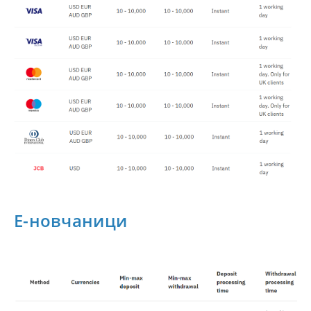
Е-новчаници