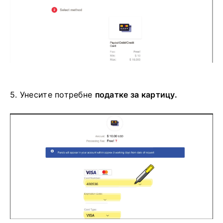
5.
Унесите потребне
податке за картицу.