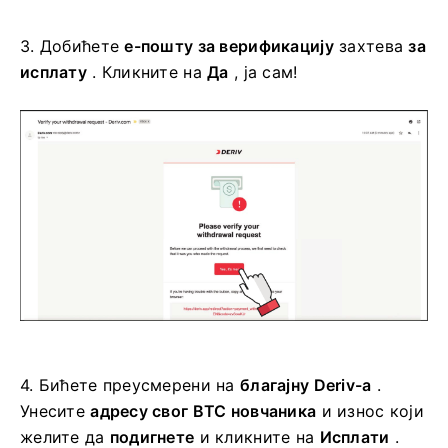
3.
Добићете
е-пошту за верификацију
захтева
за
исплату
. Кликните на
Да
, ја сам!
4.
Бићете преусмерени на
благајну Deriv-а
.
Унесите
адресу свог BTC новчаника
и износ који
желите да
подигнете
и кликните на
Исплати
.