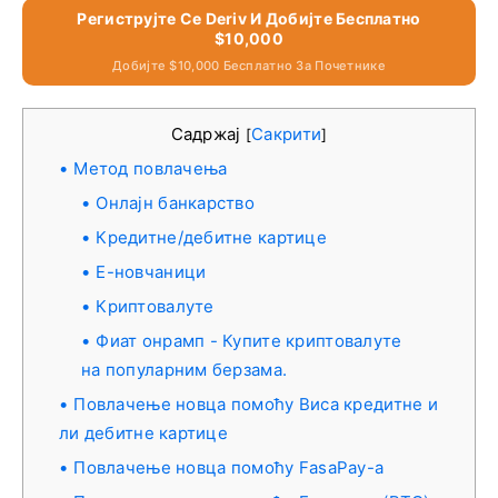
Региструјте Се Deriv И Добијте Бесплатно
$10,000
Добијте $10,000 Бесплатно За Почетнике
Садржај
Сакрити
[
]
Метод повлачења
Онлајн банкарство
Кредитне/дебитне картице
Е-новчаници
Криптовалуте
Фиат онрамп - Купите криптовалуте
на популарним берзама.
Повлачење новца помоћу Виса кредитне и
ли дебитне картице
Повлачење новца помоћу FasaPay-а