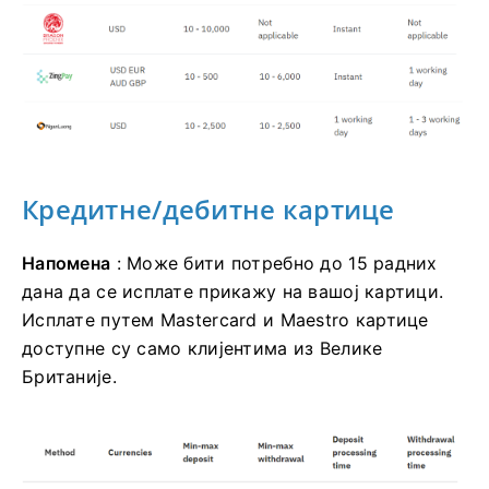
Кредитне/дебитне картице
Напомена
: Може бити потребно до 15 радних
дана да се исплате прикажу на вашој картици.
Исплате путем Mastercard и Maestro картице
доступне су само клијентима из Велике
Британије.