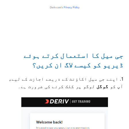
جی میل کا استعمال کرتے ہوئے
ڈیریو کو کیسے لاگ ان کریں؟
1. اپنے جی میل اکاؤنٹ کے ذریعے اجازت کے لیے،
آپ کو
گوگل
لوگو پر کلک کرنے کی ضرورت ہے۔