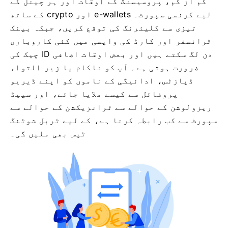
کم از کم، پروسیسنگ کے اوقات اور ہر چینل کے
لیے کرنسی سپورٹ۔ e-wallets اور crypto کے ساتھ
تیزی سے کلیئرنگ کی توقع کریں، جبکہ بینک
ٹرانسفر اور کارڈ کی واپسی میں کئی کاروباری
دن لگ سکتے ہیں اور بعض اوقات اضافی ID چیک کی
ضرورت ہوتی ہے۔ آپ کو ناکام یا زیر التواء
ڈپازٹس، ادائیگی کے ناموں کو اپنے ڈیریو
پروفائل سے کیسے ملایا جائے، اور سپیڈ
ریزولوشن کے حوالے سے ٹرانزیکشن کے حوالے سے
سپورٹ سے کب رابطہ کرنا ہے، کے لیے ٹربل شوٹنگ
ٹپس بھی ملیں گی۔