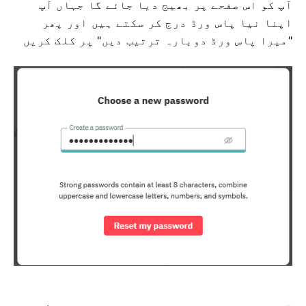
آپ کو اس صفحے پر بھیج دیا جائے گا جہاں آپ
اپنا نیا پاس ورڈ درج کر سکتے ہیں اور پھر
"میرا پاس ورڈ دوبارہ ترتیب دیں" پر کلک کریں