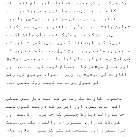
بشرطیکہ آپ کو صحیح اقدامات اور عام نقصانات
کا علم ہو۔ بہت سے صارفین پاس ورڈ دوبارہ
ترتیب دینے، ملٹی فیکٹر پرامپٹس، یا غیر
تعاون یافتہ ادائیگی کے اختیارات پر سفر کرتے
ہیں۔ ان کو جلدی حل کرنے سے آپ سائن ان سے
ٹریڈنگ والیٹ فنڈنگ ​​میں بغیر کسی تاخیر کے
منتقل ہو سکتے ہیں۔ درج ذیل حصے دکھاتے ہیں کہ
کس طرح رسائی کو بحال کیا جائے، دو قدمی توثیق
اور فعال سیشنز کا انتظام کیسے کیا جائے، اور
اکاؤنٹ کی حیثیت یا زیر التواء توثیق ڈپازٹس
کو قبول ہونے سے کیسے روک سکتی ہے۔
محفوظ اکاؤنٹ تک رسائی کے لیے ذیل میں عملی
اقدامات ہیں، اور ڈیریو کے ذریعے قبول کیے
جانے والے ڈپازٹ چینلز کا جائزہ — ڈیبٹ اور
کریڈٹ کارڈز، مشہور ای-والٹس، مقامی بینک
ٹرانسفرز اور منتخب کرپٹو کرنسی — علاوہ عام