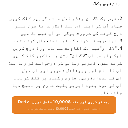
بٹن
فیس بک
1.
2. فیس بک لاگ ان ونڈو کھل جائے گی،
پر کلک کریں
جہاں آپ کو اپنا ای میل ایڈریس یا فون نمبر
درج کرنے کی ضرورت ہوگی جو آپ فیس بک میں
3. اپنے
رجسٹر کرنے کے لیے استعمال کرتے تھے
4. "لاگ ان"
فیس بک اکاؤنٹ سے پاس ورڈ درج کریں
ایک بار جب آپ "لاگ ان" بٹن پر کلک
پر کلک کریں
کرتے ہیں، ڈیریو رسائی کی درخواست کر رہا ہے:
آپ کا نام اور پروفائل تصویر اور ای میل
اس کے بعد
ایڈریس۔ جاری رکھیں پر کلک کریں...
آپ کو خود بخود ڈیریو پلیٹ فارم پر بھیج دیا
جائے گا۔
Deriv رجسٹر کریں اور مفت $10,000 حاصل کریں۔
ابتدائیوں کے لیے $10,000 مفت حاصل کریں۔