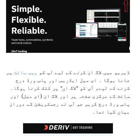
ڈیریو میں لاگ ان کرنے کے لیے آپ کو
ویب سائٹ
پر
جانا ہوگا ۔ ای میل ایڈریس اور پاس ورڈ درج
کرنے کے لیے، آپ کو "لاگ ان" پر کلک کرنا ہوگا۔
سائٹ کے مرکزی صفحہ پر اور لاگ ان (ای میل) اور
پاس ورڈ درج کریں جو آپ نے رجسٹریشن کے دوران
بیان کیا تھا۔