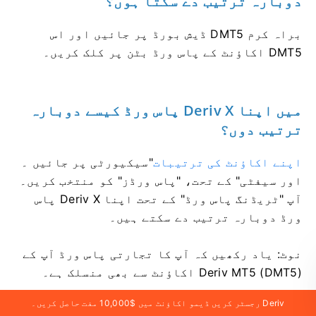
دوبارہ ترتیب دے سکتا ہوں؟
براہ کرم DMT5 ڈیش بورڈ پر جائیں اور اس
DMT5 اکاؤنٹ کے پاس ورڈ بٹن پر کلک کریں۔
میں اپنا Deriv X پاس ورڈ کیسے دوبارہ
ترتیب دوں؟
اپنے اکاؤنٹ کی ترتیبات
"سیکیورٹی
پر جائیں ۔
اور سیفٹی" کے تحت، "پاس ورڈز" کو منتخب کریں۔
آپ "ٹریڈنگ پاس ورڈ" کے تحت اپنا Deriv X پاس
ورڈ دوبارہ ترتیب دے سکتے ہیں۔
نوٹ: یاد رکھیں کہ آپ کا تجارتی پاس ورڈ آپ کے
Deriv MT5 (DMT5) اکاؤنٹ سے بھی منسلک ہے۔
Deriv رجسٹر کریں ڈیمو اکاؤنٹ میں $10,000 مفت حاصل کریں۔