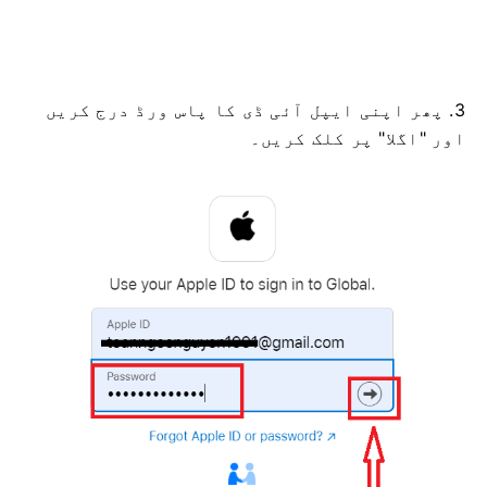
3. پھر اپنی ایپل آئی ڈی کا پاس ورڈ درج کریں
اور "اگلا" پر کلک کریں۔