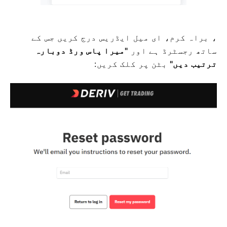
، براہ کرم، ای میل ایڈریس درج کریں جس کے
ساتھ رجسٹرڈ ہے اور
"میرا پاس ورڈ دوبارہ
ترتیب دیں"
بٹن پر کلک کریں: