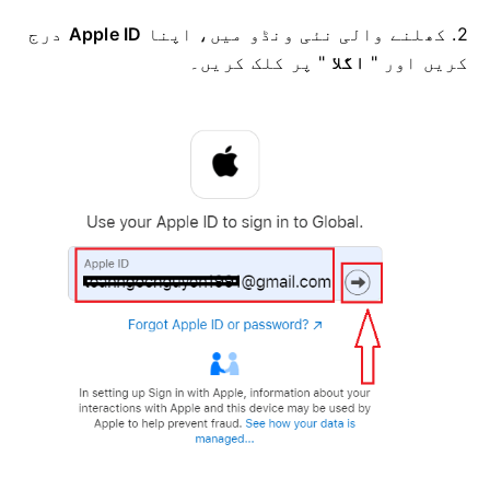
2. کھلنے والی نئی ونڈو میں، اپنا
Apple ID
درج
کریں اور "
اگلا
" پر کلک کریں۔