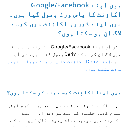
میں اپنے Google/Facebook
اکاؤنٹ کا پاس ورڈ بھول گیا ہوں۔
میں اپنے ڈیریو اکاؤنٹ میں کیسے
لاگ ان ہو سکتا ہوں؟
اگر آپ اپنا Google/Facebook اکاؤنٹ پاس ورڈ
Deriv میں لاگ ان کرنے کے
بھول گئے ہیں، تو آپ
لیے
اپنے Deriv اکاؤنٹ کا پاس ورڈ دوبارہ ترتی
ب دے سکتے ہیں۔
میں اپنا اکاؤنٹ کیسے بند کر سکتا ہوں؟
اپنا اکاؤنٹ بند کرنے سے پہلے، براہ کرم اپنی
تمام کھلی جگہوں کو بند کر دیں اور اپنے
اکاؤنٹ میں موجود تمام رقوم نکال لیں۔ اس کے