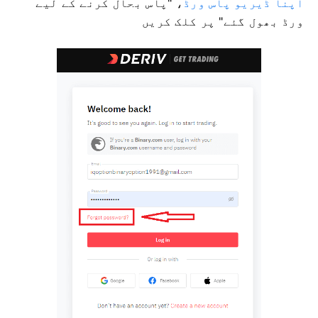
اپنا ڈیریو پاس ورڈ
، "پاس
بحال کرنے کے لیے
ورڈ بھول گئے" پر کلک کریں