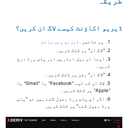
طریقہ
ڈیریو اکاؤنٹ کیسے لاگ ان کریں؟
پر جائیں۔
ڈیریو ویب سائٹ
"لاگ ان" پر کلک کریں۔
اپنا ای میل ایڈریس اور پاس ورڈ درج
کریں۔
"لاگ ان" بٹن پر کلک کریں۔
لاگ ان کے لیے "Facebook" یا "Gmail" یا
"Apple" پر کلک کریں۔
اگر آپ پاس ورڈ بھول گئے ہیں تو "پاس
ورڈ بھول گئے" پر کلک کریں۔