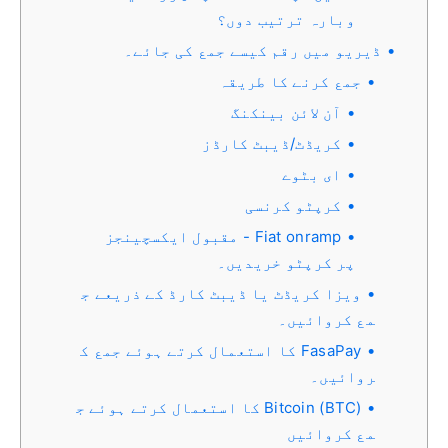
وبارہ ترتیب دوں؟
ڈیریو میں رقم کیسے جمع کی جائے۔
جمع کرنے کا طریقہ
آن لائن بینکنگ
کریڈٹ/ڈیبٹ کارڈز
ای بٹوے
کرپٹو کرنسی
Fiat onramp - مقبول ایکسچینجز
پر کرپٹو خریدیں۔
ویزا کریڈٹ یا ڈیبٹ کارڈ کے ذریعے ج
مع کروائیں۔
FasaPay کا استعمال کرتے ہوئے جمع ک
روائیں۔
Bitcoin (BTC) کا استعمال کرتے ہوئے ج
مع کروائیں