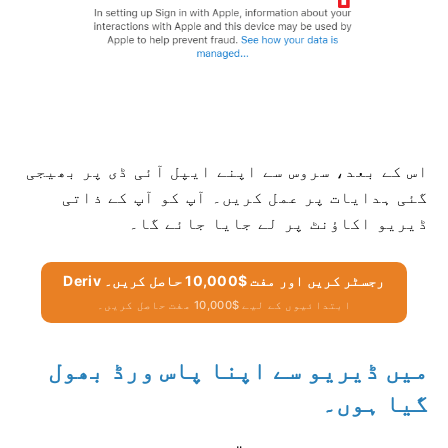
اس کے بعد، سروس سے اپنے ایپل آئی ڈی پر بھیجی
گئی ہدایات پر عمل کریں۔ آپ کو آپ کے ذاتی
ڈیریو اکاؤنٹ پر لے جایا جائے گا۔
Deriv رجسٹر کریں اور مفت $10,000 حاصل کریں۔
ابتدائیوں کے لیے $10,000 مفت حاصل کریں۔
میں ڈیریو سے اپنا پاس ورڈ بھول
گیا ہوں۔