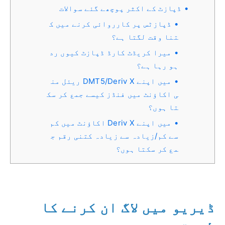
ڈپازٹ کے اکثر پوچھے گئے سوالات
ڈپازٹس پر کارروائی کرنے میں ک
تنا وقت لگتا ہے؟
میرا کریڈٹ کارڈ ڈپازٹ کیوں رد
ہو رہا ہے؟
میں اپنے DMT5/Deriv X ریئل من
ی اکاؤنٹ میں فنڈز کیسے جمع کر سک
تا ہوں؟
میں اپنے Deriv X اکاؤنٹ میں کم
سے کم/زیادہ سے زیادہ کتنی رقم ج
مع کر سکتا ہوں؟
ڈیریو میں لاگ ان کرنے کا