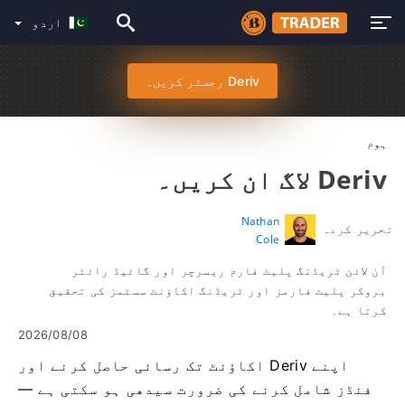
اردو
Deriv رجسٹر کریں۔
ہوم
Deriv لاگ ان کریں۔
Nathan
تحریر کردہ
Cole
آن لائن ٹریڈنگ پلیٹ فارم ریسرچر اور گائیڈ رائٹر
بروکر پلیٹ فارمز اور ٹریڈنگ اکاؤنٹ سسٹمز کی تحقیق
کرتا ہے۔
2026/08/08
اپنے Deriv اکاؤنٹ تک رسائی حاصل کرنے اور
فنڈز شامل کرنے کی ضرورت سیدھی ہو سکتی ہے —