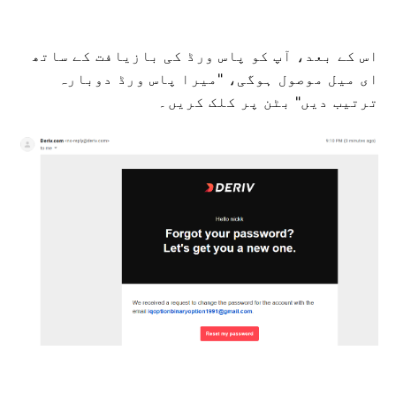
اس کے بعد، آپ کو پاس ورڈ کی بازیافت کے ساتھ
ای میل موصول ہوگی، "میرا پاس ورڈ دوبارہ
ترتیب دیں" بٹن پر کلک کریں۔