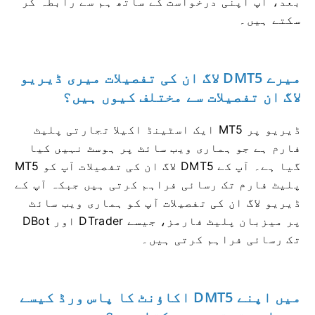
بعد، آپ اپنی درخواست کے ساتھ ہم سے رابطہ کر
سکتے ہیں۔
میرے DMT5 لاگ ان کی تفصیلات میری ڈیریو
لاگ ان تفصیلات سے مختلف کیوں ہیں؟
ڈیریو پر MT5 ایک اسٹینڈ اکیلا تجارتی پلیٹ
فارم ہے جو ہماری ویب سائٹ پر ہوسٹ نہیں کیا
گیا ہے۔ آپ کے DMT5 لاگ ان کی تفصیلات آپ کو MT5
پلیٹ فارم تک رسائی فراہم کرتی ہیں جبکہ آپ کے
ڈیریو لاگ ان کی تفصیلات آپ کو ہماری ویب سائٹ
پر میزبان پلیٹ فارمز، جیسے DTrader اور DBot
تک رسائی فراہم کرتی ہیں۔
میں اپنے DMT5 اکاؤنٹ کا پاس ورڈ کیسے