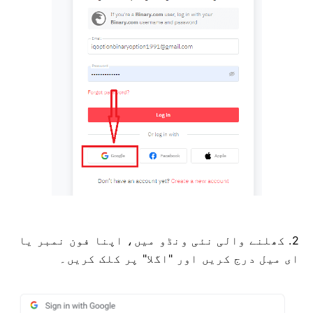
2. کھلنے والی نئی ونڈو میں، اپنا فون نمبر یا
ای میل درج کریں اور "اگلا" پر کلک کریں۔