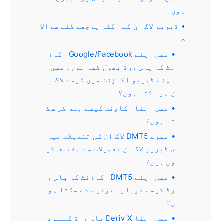
ہوں۔
ڈیریو لاگ ان کے اکثر پوچھے گئے سوالا
ت
میں اپنے Google/Facebook اکاؤ
نٹ کا پاس ورڈ بھول گیا ہوں۔ میں
اپنے ڈیریو اکاؤنٹ میں کیسے لاگ ا
ن ہو سکتا ہوں؟
میں اپنا اکاؤنٹ کیسے بند کر سک
تا ہوں؟
میرے DMT5 لاگ ان کی تفصیلات میر
ی ڈیریو لاگ ان تفصیلات سے مختلف کی
وں ہیں؟
میں اپنے DMT5 اکاؤنٹ کا پاس و
رڈ کیسے دوبارہ ترتیب دے سکتا ہو
ں؟
میں اپنا Deriv X پاس ورڈ کیسے د