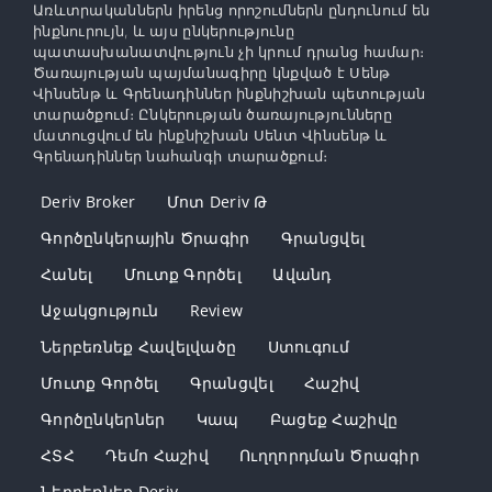
Առևտրականներն իրենց որոշումներն ընդունում են
ինքնուրույն, և այս ընկերությունը
պատասխանատվություն չի կրում դրանց համար։
Ծառայության պայմանագիրը կնքված է Սենթ
Վինսենթ և Գրենադիններ ինքնիշխան պետության
տարածքում։ Ընկերության ծառայությունները
մատուցվում են ինքնիշխան Սենտ Վինսենթ և
Գրենադիններ նահանգի տարածքում։
Deriv Broker
Մոտ Deriv Թ
Գործընկերային Ծրագիր
Գրանցվել
Հանել
Մուտք Գործել
Ավանդ
Աջակցություն
Review
Ներբեռնեք Հավելվածը
Ստուգում
Մուտք Գործել
Գրանցվել
Հաշիվ
Գործընկերներ
Կապ
Բացեք Հաշիվը
ՀՏՀ
Դեմո Հաշիվ
Ուղղորդման Ծրագիր
Ներբեռնեք Deriv