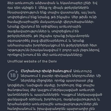
ձեր առևտուրն անխափան և եկամտաբեր լինի: Եվ
դա դեռ սկիզբն է: Մենք ոչ միայն թրեյդերներին
հնարավորություն ենք տալիս վաստակել, այլ նաև
սովորեցնում ենք նրանց, թե ինչպես: Մեր թիմն ունի
համաշխարհային մակարդակի վերլուծաբաններ։
Նրանք մշակում են օրիգինալ առևտրային
ռազմավարություններ և սովորեցնում են
թրեյդերներին, թե ինչպես դրանք խելամտորեն
օգտագործել բաց վեբինարներում, և նրանք
անհատապես խորհրդակցում են թրեյդերների հետ:
Կրթությունն իրականացվում է բոլոր այն լեզուներով,
որոնցով խոսում են մեր առևտրականները։
Unofficial website of the Deriv
Ընդհանուր ռիսկի ծանուցում
: Առևտուրը
ներառում է բարձր ռիսկային ներդրումներ: Մի
ներդնեք միջոցներ, որոնք պատրաստ չեք
կորցնելու։ Նախքան սկսելը, խորհուրդ ենք տալիս
ծանոթանալ մեր կայքում ներկայացված առևտրի
կանոններին և պայմաններին: Կայքում ներկայացված
ցանկացած օրինակ, խորհուրդ, ռազմավարություն և
հրահանգներ առևտրային առաջարկություններ չեն
հանդիսանում և իրավաբանորեն պարտադիր չեն: