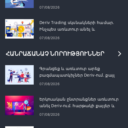
07/08/2026
Deriv Trading սկսնակների համար.
Ինչպես առևտուր անել և
կառավարել ռիսկը
07/08/2026
ՀԱՆՐԱՃԱՆԱՉ ՆՈՐՈՒԹՅՈՒՆՆԵՐ
Գրանցեք և առևտուր արեք
բազմապատկիչներ Deriv-ում. քայլ
առ քայլ
07/08/2026
Երկուական ընտրանքներ առևտուր
անել Deriv-ում. հարթակի քայլեր և
պատվերի տեսակներ
07/08/2026