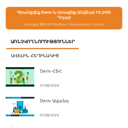
Գրանցվեք Deriv ԵՒ Ստացեք Անվճար 10,000
Դոլար
Ստացեք $10,000 Անվճար Սկսնակների Համար
ԱՌՆՉՎՈՂ ՆՈՐՈՒԹՅՈՒՆՆԵՐ
ԱՎԵԼԻՆ ՀԵՂԻՆԱԿԻՑ
Deriv ՀՏՀ
07/08/2026
Deriv Ավանդ
07/08/2026