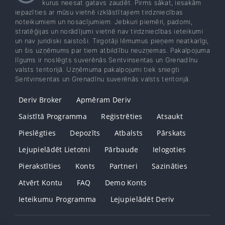
kurus neesat gatavs zaudēt. Pirms sākat, iesakām
iepazīties ar mūsu vietnē izklāstītajiem tirdzniecības
noteikumiem un nosacījumiem. Jebkuri piemēri, padomi,
stratēģijas un norādījumi vietnē nav tirdzniecības ieteikumi
un nav juridiski saistoši. Tirgotāji lēmumus pieņem neatkarīgi,
un šis uzņēmums par tiem atbildību neuzņemas. Pakalpojuma
līgums ir noslēgts suverēnās Sentvinsentas un Grenadīnu
valsts teritorijā. Uzņēmuma pakalpojumi tiek sniegti
Sentvinsentas un Grenadīnu suverēnās valsts teritorijā.
Deriv Broker
Apmēram Deriv
Saistītā Programma
Reģistrēties
Atsaukt
Pieslēgties
Depozīts
Atbalsts
Pārskats
Lejupielādēt Lietotni
Pārbaude
Ielogoties
Pierakstīties
Konts
Partneri
Sazināties
Atvērt Kontu
FAQ
Demo Konts
Ieteikumu Programma
Lejupielādēt Deriv