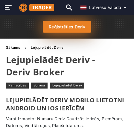
Latviešu Valoda
Reģistrēties Deriv
Sākums
Lejupielādēt Deriv
Lejupielādēt Deriv -
Deriv Broker
Pamācības
Bonusi
Lejupielādēt Deriv
LEJUPIELĀDĒT DERIV MOBILO LIETOTNI
ANDROID UN IOS IERĪCĒM
Varat Izmantot Numuru Deriv Daudzās Ierīcēs, Piemēram,
Datoros, Viedtālruņos, Planšetdatoros.