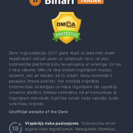
Deriv tirgū parādījās 2017. gadā. Kopš tā laika mēs esam
nepārtraukti radījuši jauno un uzlabojuši veco, lai jūsu
tirdzniecība platformā būtu nevainojama un ienesīga. Un tas
ir tikai sākums. Mēs ne tikai dodam tirgotājiem iespēju
nopelnīt, bet arī mācām, kā to izdarīt. Mūsu komandā ir
pasaules līmeņa analītiķi. Viņi izstrādā oriģinālas
tirdzniecības stratēģijas un māca tirgotājiem tās saprātīgi
izmantot atklātos tīmekļa semināros, kā arī konsultējas ar
tirgotājiem individuāli. Izglītība notiek visās valodās, kurās
runā mūsu tirgotāji.
Unofficial website of the Deriv
Vispārējs riska paziņojums
: Tirdzniecība ietver
augsta riska ieguldījumus. Neieguldiet līdzekļus,