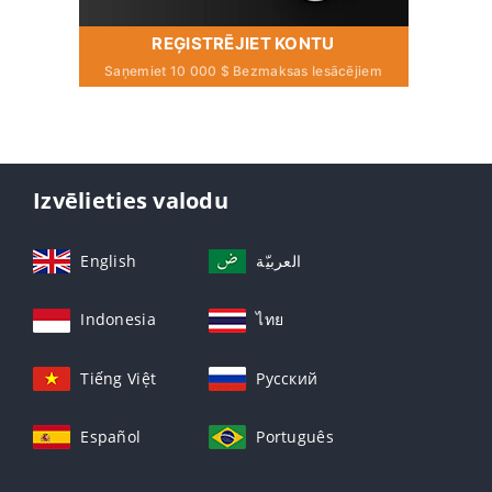
REĢISTRĒJIET KONTU
Saņemiet 10 000 $ Bezmaksas Iesācējiem
Izvēlieties valodu
English
العربيّة
Indonesia
ไทย
Tiếng Việt
Русский
Español
Português