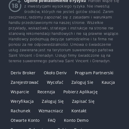
Ogólne powiadomienie o ryzyku
: Handel wiąże się
z inwestycjami wysokiego ryzyka. Nie inwestuj
środków, których nie jesteś gotów stracić. Zanim
zaczniesz, radzimy zapoznać się z zasadami i warunkami
handlu przedstawionymi na naszej stronie. Wszelkie
przykłady, wskazówki, strategie i instrukcje na stronie nie
stanowią rekomendacji handlowych i nie są prawnie wiążące.
Handlowcy podejmują decyzje samodzielnie i ta firma nie
ponosi za nie odpowiedzialności. Umowa o świadczenie
usług zawierana jest na terytorium suwerennego państwa
Saint Vincent i Grenadyn. Usługi firmy świadczone są na
terenie suwerennego państwa Saint Vincent i Grenadyn.
Deriv Broker
Około Deriv
Program Partnerski
Zarejestrować
Wycofać
Zaloguj Sie
Kaucja
Wsparcie
Recenzja
Pobierz Aplikację
Weryfikacja
Zaloguj Się
Zapisać Się
Rachunek
Wzmacniacz
Kontakt
Otwarte Konto
FAQ
Konto Demo