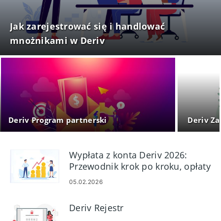
Jak zarejestrować się i handlować
mnożnikami w Deriv
Deriv Program partnerski
Deriv Za
Wypłata z konta Deriv 2026:
Przewodnik krok po kroku, opłaty
i czas przetwarzania
05.02.2026
Deriv Rejestr