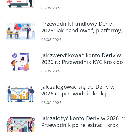
05.02.2026
Przewodnik handlowy Deriv
2026: Jak handlować, platformy,
strategie i zarządzanie ryzykiem
05.02.2026
Jak zweryfikować konto Deriv w
2026 r.: Przewodnik KYC krok po
kroku, dokumenty i czas
05.02.2026
zatwierdzenia
Jak zalogować się do Deriv w
2026 r.: przewodnik krok po
kroku, typowe problemy z
05.02.2026
logowaniem i rozwiązania
Jak założyć konto Deriv w 2026 r.:
Przewodnik po rejestracji krok
po kroku dla początkujących