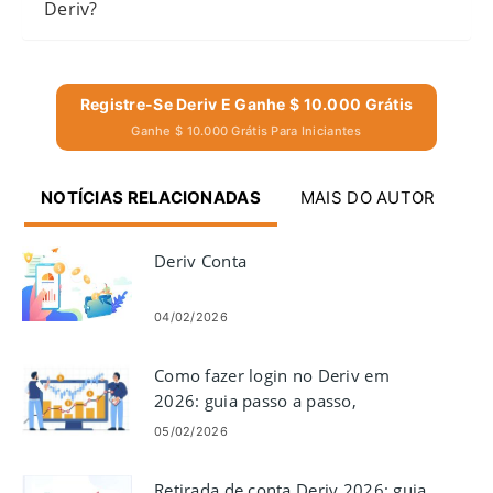
Deriv?
Registre-Se Deriv E Ganhe $ 10.000 Grátis
Ganhe $ 10.000 Grátis Para Iniciantes
NOTÍCIAS RELACIONADAS
MAIS DO AUTOR
Deriv Conta
04/02/2026
Como fazer login no Deriv em
2026: guia passo a passo,
problemas comuns de login e
05/02/2026
soluções
Retirada de conta Deriv 2026: guia