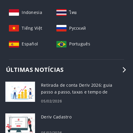
Indonesia
ไทย
Tiếng Việt
Русский
Español
Português
ÚLTIMAS NOTÍCIAS
Retirada de conta Deriv 2026: guia
passo a passo, taxas e tempo de
processamento
05/02/2026
Deriv Cadastro
05/02/2026