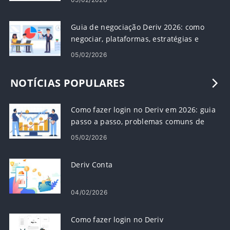
Guia de negociação Deriv 2026: como
negociar, plataformas, estratégias e
gerenciamento de risco
05/02/2026
NOTÍCIAS POPULARES
Como fazer login no Deriv em 2026: guia
passo a passo, problemas comuns de
login e soluções
05/02/2026
Deriv Conta
04/02/2026
Como fazer login no Deriv