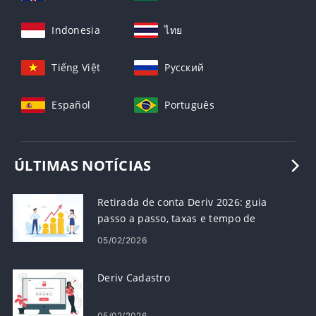
Indonesia
ไทย
Tiếng Việt
Русский
Español
Português
ÚLTIMAS NOTÍCIAS
Retirada de conta Deriv 2026: guia
passo a passo, taxas e tempo de
processamento
05/02/2026
Deriv Cadastro
05/02/2026