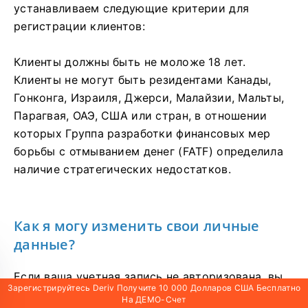
устанавливаем следующие критерии для
регистрации клиентов:
Клиенты должны быть не моложе 18 лет.
Клиенты не могут быть резидентами Канады,
Гонконга, Израиля, Джерси, Малайзии, Мальты,
Парагвая, ОАЭ, США или стран, в отношении
которых Группа разработки финансовых мер
борьбы с отмыванием денег (FATF) определила
наличие стратегических недостатков.
Как я могу изменить свои личные
данные?
Если ваша учетная запись не авторизована, вы
Зарегистрируйтесь Deriv Получите 10 000 Долларов США Бесплатно
можете изменить свое имя, дату рождения или
На ДЕМО-Счет