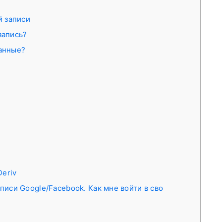
й записи
запись?
данные?
?
Deriv
писи Google/Facebook. Как мне войти в сво