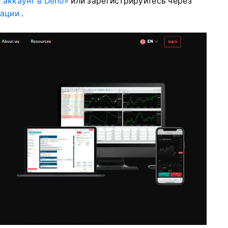
 аккаунт в Deno»
или зарегистрируйтесь через
рации
.