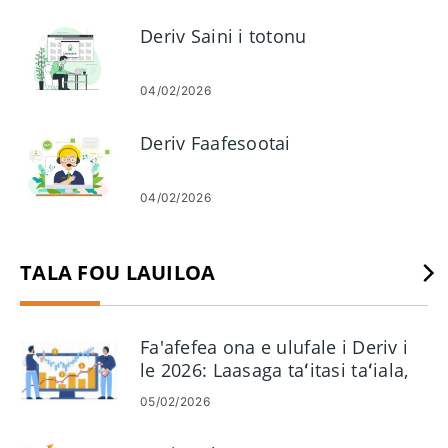
Deriv Saini i totonu
04/02/2026
Deriv Faafesootai
04/02/2026
TALA FOU LAUILOA
Fa'afefea ona e ulufale i Deriv i
le 2026: Laasaga taʻitasi taʻiala,
Faʻamatalaga masani faʻaoga ma
05/02/2026
fofo