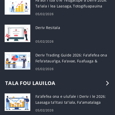
Fa'aui i tua o le Teugatupe a Deriv 2026:
Ta'iala i lea Laasaga, Totogifuapauina
ma Taimi o Fa'agaioiga
05/02/2026
Deriv Resitala
05/02/2026
Deriv Trading Guide 2026: Fa'afefea ona
Fefa'ataua'iga, Fa'avae, Fuafuaga &
Pulega Tulaga lamatia
05/02/2026
TALA FOU LAUILOA
Fa'afefea ona e ulufale i Deriv i le 2026:
Laasaga taʻitasi taʻiala, Faʻamatalaga
masani faʻaoga ma fofo
05/02/2026