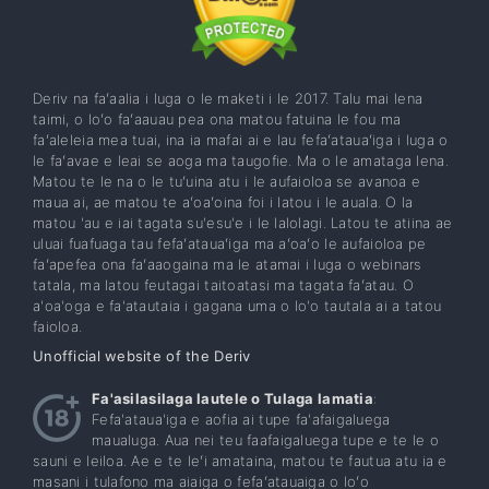
Deriv na faʻaalia i luga o le maketi i le 2017. Talu mai lena
taimi, o loʻo faʻaauau pea ona matou fatuina le fou ma
faʻaleleia mea tuai, ina ia mafai ai e lau fefaʻatauaʻiga i luga o
le faʻavae e leai se aoga ma taugofie. Ma o le amataga lena.
Matou te le na o le tuʻuina atu i le aufaioloa se avanoa e
maua ai, ae matou te aʻoaʻoina foi i latou i le auala. O la
matou 'au e iai tagata su'esu'e i le lalolagi. Latou te atiina ae
uluai fuafuaga tau fefaʻatauaʻiga ma aʻoaʻo le aufaioloa pe
faʻapefea ona faʻaaogaina ma le atamai i luga o webinars
tatala, ma latou feutagai taitoatasi ma tagata faʻatau. O
a'oa'oga e fa'atautaia i gagana uma o lo'o tautala ai a tatou
faioloa.
Unofficial website of the Deriv
Fa'asilasilaga lautele o Tulaga lamatia
:
Fefa'ataua'iga e aofia ai tupe fa'afaigaluega
maualuga. Aua nei teu faafaigaluega tupe e te le o
sauni e leiloa. Ae e te leʻi amataina, matou te fautua atu ia e
masani i tulafono ma aiaiga o fefaʻatauaiga o loʻo