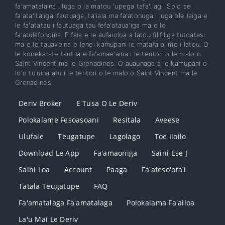
faʻamatalaina i luga o la matou 'upega tafaʻilagi. So'o se
fa'ata'ita'iga, fautuaga, ta'iala ma fa'atonuga i luga ole laiga e
le fa'atatau i fautuaga tau fefa'ataua'iga ma e le
fa'atulafonoina. E faia e le aufaioloa a latou filifiliga tutoatasi
ma e le tauaveina e lenei kamupani le matafaioi mo i latou. O
le konekarate tautua e faʻamaeʻaina i le teritori o le malo o
Saint Vincent ma le Grenadines. O auaunaga a le kamupani o
loʻo tuʻuina atu i le teritori o le malo o Saint Vincent ma le
Grenadines.
Deriv Broker
E Tusa O Le Deriv
Polokalame Fesoasoani
Resitala
Aveese
Ulufale
Teugatupe
Lagolago
Toe Iloilo
Download Le App
Fa'amaoniga
Saini Ese J
Saini Loa
Account
Paaga
Fa'afeso'ota'i
Tatala Teugatupe
FAQ
Fa'amatalaga Fa'amatalaga
Polokalama Fa'ailoa
La'u Mai Le Deriv