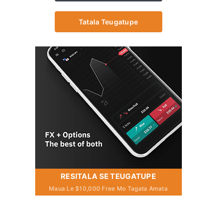
Tatala Teugatupe
RESITALA SE TEUGATUPE
Maua Le $10,000 Free Mo Tagata Amata