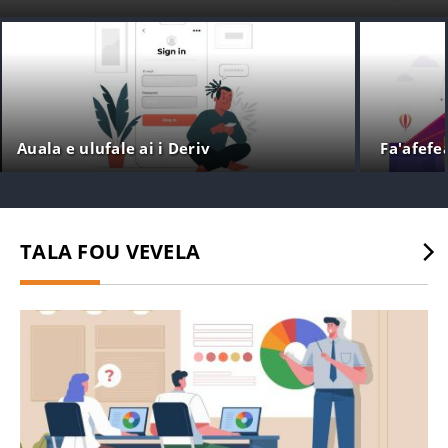
Auala e ulufale ai i Deriv
Fa'afefe
TALA FOU VEVELA