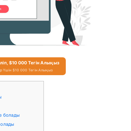
еліп, $10 000 Тегін Алыңыз
 Үшін $10 000 Тегін Алыңыз
ы
е болады
болады