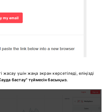
і жасау үшін жаңа экран көрсетіледі, еліңізді
Сауда бастау" түймесін басыңыз.