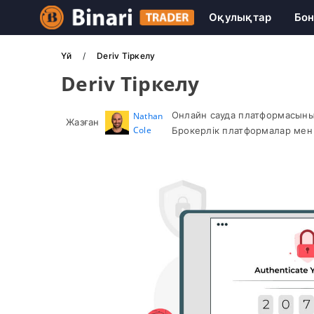
Оқулықтар
Бон
Үй
Deriv Тіркелу
Deriv Тіркелу
Онлайн сауда платформасыны
Nathan
Жазған
Cole
Брокерлік платформалар мен 