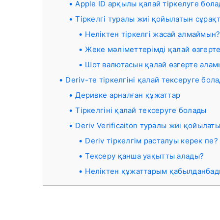
Apple ID арқылы қалай тіркелуге бол
Тіркелгі туралы жиі қойылатын сұрақ
Неліктен тіркелгі жасай алмаймын
Жеке мәліметтерімді қалай өзгерт
Шот валютасын қалай өзгерте алам
Deriv-те тіркелгіні қалай тексеруге бол
Деривке арналған құжаттар
Тіркелгіні қалай тексеруге болады
Deriv Verificaiton туралы жиі қойылат
Deriv тіркелгім расталуы керек пе?
Тексеру қанша уақытты алады?
Неліктен құжаттарым қабылданбад