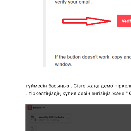
түймесін басыңыз . Сізге жаңа демо тіркелг
,
тіркелгіңіздің
құпия сөзін енгізіңіз және
"