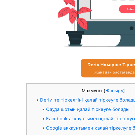
Deriv Нөміріне Тірк
Жаңадан Бастағандар
Мазмұны
Жасыру
[
]
Deriv-те тіркелгіні қалай тіркеуге болад
Сауда шотын қалай тіркеуге болады
Facebook аккаунтымен қалай тіркелуг
Google аккаунтымен қалай тіркелуге 