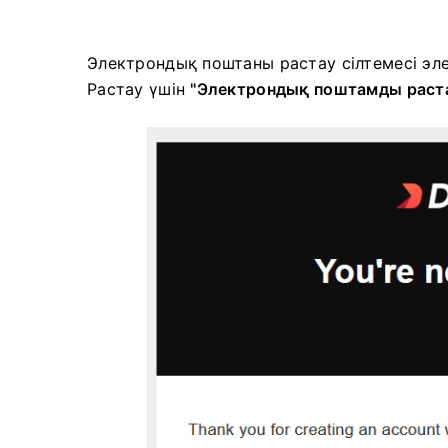
Электрондық поштаны растау сілтемесі эл
Растау үшін
"Электрондық поштамды раст