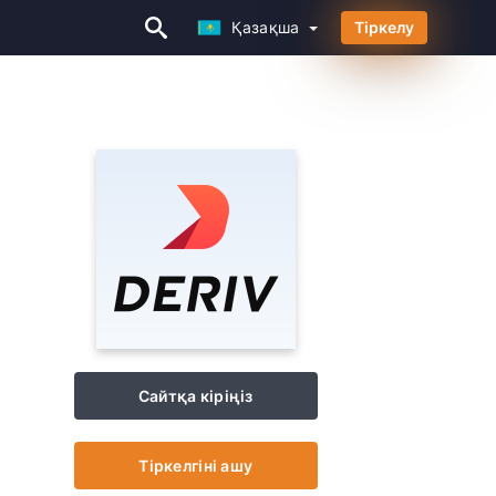
Қазақша
Тіркелу
Қазақша
Сайтқа кіріңіз
Тіркелгіні ашу