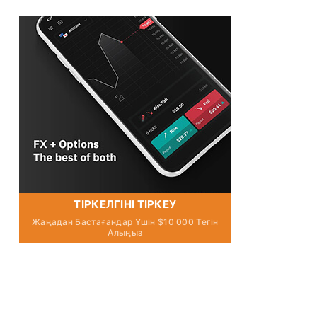
ТІРКЕЛГІНІ ТІРКЕУ
Жаңадан Бастағандар Үшін $10 000 Тегін
Алыңыз