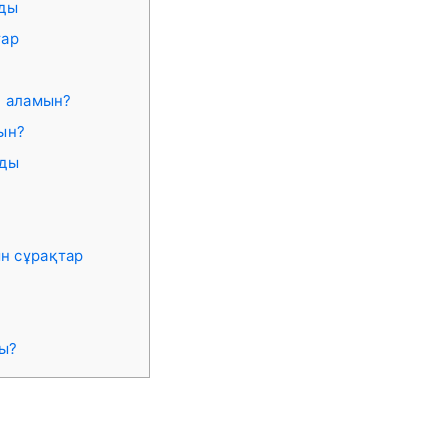
ады
тар
?
е аламын?
ын?
ады
ын сұрақтар
ы?