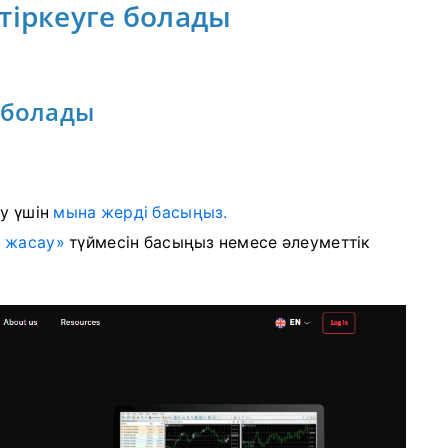
й тіркеуге болады
 болады
у үшін
мына жерді басыңыз.
н жасау»
түймесін басыңыз
немесе әлеуметтік