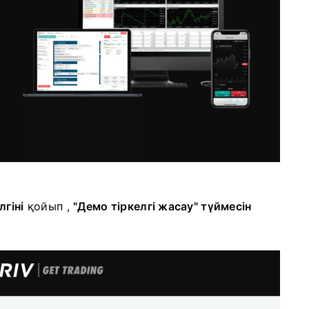
лгіні
қойып
,
"Демо тіркелгі жасау" түймесін