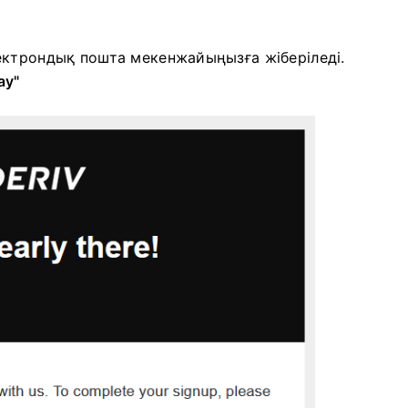
ектрондық пошта мекенжайыңызға жіберіледі.
ау"