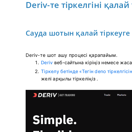
Deriv-те тіркелгіні қала
Сауда шотын қалай тіркеуге
Deriv-те шот ашу процесі қарапайым.
Deriv
веб-сайтына кіріңіз
немесе
жаса
Тіркелу бетінде
«Тегін deno тіркелгісі
желі арқылы тіркеліңіз
.