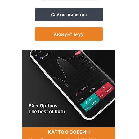
Сайтка кириңиз
Аккаунт ачуу
КАТТОО ЭСЕБИН