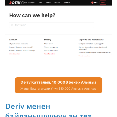
Deriv Катталып, 10 000$ Бекер Алыңыз
Жаңы Баштагандар Үчүн $10,000 Акысыз Алыңыз
Deriv менен
байланышуунун эң тез