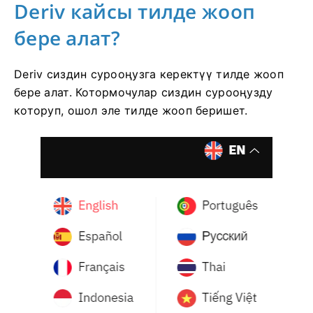
Deriv кайсы тилде жооп
бере алат?
Deriv сиздин сурооңузга керектүү тилде жооп
бере алат. Котормочулар сиздин сурооңузду
которуп, ошол эле тилде жооп беришет.