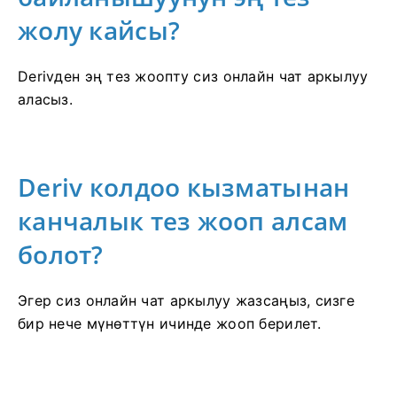
жолу кайсы?
Derivден эң тез жоопту сиз онлайн чат аркылуу
аласыз.
Deriv колдоо кызматынан
канчалык тез жооп алсам
болот?
Эгер сиз онлайн чат аркылуу жазсаңыз, сизге
бир нече мүнөттүн ичинде жооп берилет.