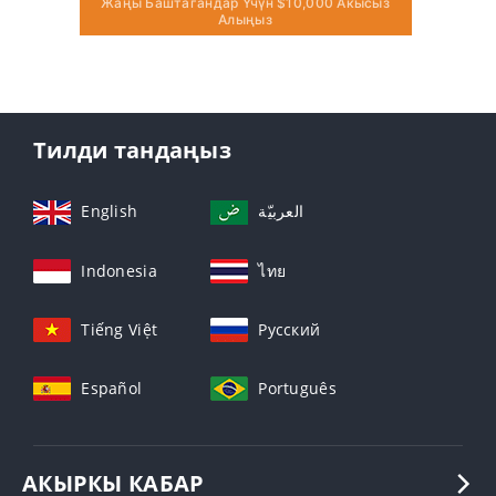
Жаңы Баштагандар Үчүн $10,000 Акысыз
Алыңыз
Тилди тандаңыз
English
العربيّة
Indonesia
ไทย
Tiếng Việt
Русский
Español
Português
АКЫРКЫ КАБАР