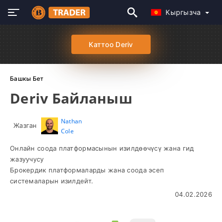
Кыргызча
Каттоо Deriv
Башкы Бет
Deriv Байланыш
Nathan
Жазган
Cole
Онлайн соода платформасынын изилдөөчүсү жана гид
жазуучусу
Брокердик платформаларды жана соода эсеп
системаларын изилдейт.
04.02.2026