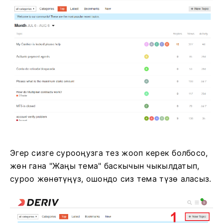
Эгер сизге сурооңузга тез жооп керек болбосо,
жөн гана "Жаңы тема" баскычын чыкылдатып,
суроо жөнөтүңүз, ошондо сиз тема түзө аласыз.