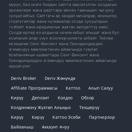
мурун, биз сизге биздин сайтта көрсөтүлгөн сооданын
эрежелери жана шарттары менен таанышып чыгууну
сунуштайбыз. Сайттагы ар кандай мисалдар, кеңештер,
стратегиялар жана нускамалар соода сунуштарын
түзбөйт жана юридикалык жактан милдеттүү эмес.
Соодагерлер өз алдынча чечим кабыл алышат жана бул
компания алар үчүн жоопкерчиликти албайт. Тейлөө
келишими Сент-Винсент жана Гренадиндердин
эгемендүү мамлекетинин аймагында түзүлөт.
Компаниянын кызматтары Сент-Винсент жана
Гренадиндердин эгемендүү мамлекетинин аймагында
көрсөтүлөт.
Deriv Broker
Deriv Жөнүндө
Affiliate Программасы
Каттоо
Алып Салуу
Кирүү
Депозит
Колдоо
Обзор
Колдонмону Жүктөп Алыңыз
Текшерүү
Кирүү
Кирүү
Каттоо Эсеби
Партнерлор
Байланыш
Аккаунт Ачуу