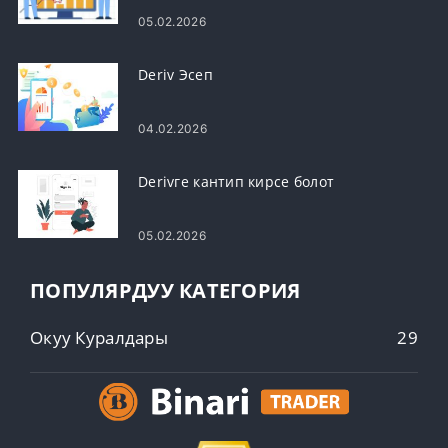
жалпы кирүү маселелери жана
05.02.2026
чечимдер
Deriv Эсеп
04.02.2026
Derivге кантип кирсе болот
05.02.2026
ПОПУЛЯРДУУ КАТЕГОРИЯ
Окуу Куралдары
29