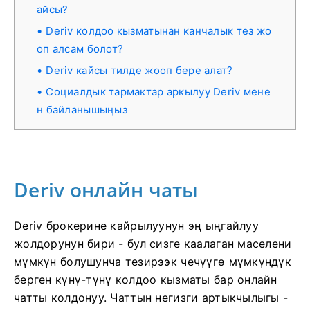
айсы?
Deriv колдоо кызматынан канчалык тез жо
оп алсам болот?
Deriv кайсы тилде жооп бере алат?
Социалдык тармактар ​​​​аркылуу Deriv мене
н байланышыңыз
Deriv онлайн чаты
Deriv брокерине кайрылуунун эң ыңгайлуу
жолдорунун бири - бул сизге каалаган маселени
мүмкүн болушунча тезирээк чечүүгө мүмкүндүк
берген күнү-түнү колдоо кызматы бар онлайн
чатты колдонуу. Чаттын негизги артыкчылыгы -