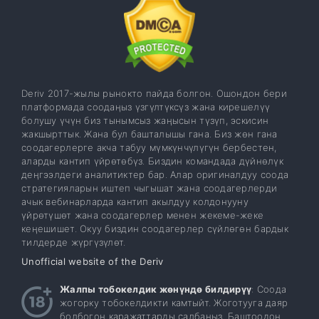
Deriv 2017-жылы рынокто пайда болгон. Ошондон бери
платформада соодаңыз үзгүлтүксүз жана кирешелүү
болушу үчүн биз тынымсыз жаңысын түзүп, эскисин
жакшырттык. Жана бул башталышы гана. Биз жөн гана
соодагерлерге акча табуу мүмкүнчүлүгүн бербестен,
аларды кантип үйрөтөбүз. Биздин командада дүйнөлүк
деңгээлдеги аналитиктер бар. Алар оригиналдуу соода
стратегияларын иштеп чыгышат жана соодагерлерди
ачык вебинарларда кантип акылдуу колдонууну
үйрөтүшөт жана соодагерлер менен жекеме-жеке
кеңешишет. Окуу биздин соодагерлер сүйлөгөн бардык
тилдерде жүргүзүлөт.
Unofficial website of the Deriv
Жалпы тобокелдик жөнүндө билдирүү
: Соода
жогорку тобокелдикти камтыйт. Жоготууга даяр
болбогон каражаттарды салбаңыз. Баштоодон