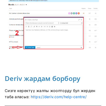
Deriv жардам борбору
Сизге керектүү жалпы жоопторду бул жерден
таба аласыз:
https://deriv.com/help-centre/