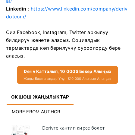
al/
Linkedin
:
https://www.linkedin.com/company/deriv
dotcom/
Сиз Facebook, Instagram, Twitter аркылуу
билдирүү жөнөтө аласыз. Социалдык
тармактарда көп берилүүчү суроолорду бере
аласыз.
Deriv Катталып, 10 000$ Бекер Алыңыз
Жаңы Баштагандар Үчүн $10,000 Акысыз Алыңыз
ОКШОШ ЖАҢЫЛЫКТАР
MORE FROM AUTHOR
Derivге кантип кирсе болот