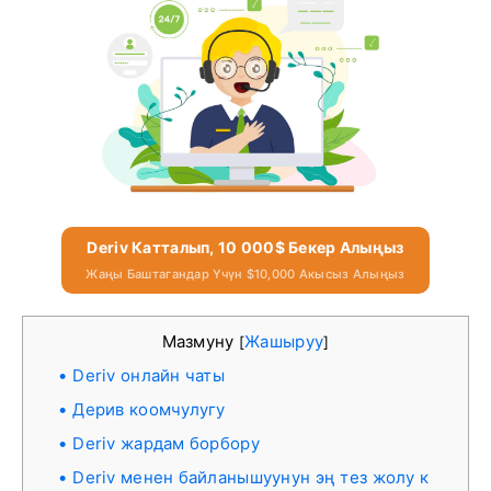
Deriv Катталып, 10 000$ Бекер Алыңыз
Жаңы Баштагандар Үчүн $10,000 Акысыз Алыңыз
Мазмуну
Жашыруу
[
]
Deriv онлайн чаты
Дерив коомчулугу
Deriv жардам борбору
Deriv менен байланышуунун эң тез жолу к