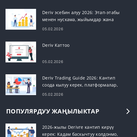
Deriv эсебин алуу 2026: Этап-этабы
менен нускама, жыйымдар жана
иштетүү убактысы
05.02.2026
Deriv Каттоо
05.02.2026
Deriv Trading Guide 2026: Кантип
соода кылуу керек, платформалар,
стратегиялар жана тобокелдиктерди
05.02.2026
башкаруу
ПОПУЛЯРДУУ ЖАҢЫЛЫКТАР
2026-жылы Derivге кантип кирүү
керек: Кадам баскычтуу колдонмо,