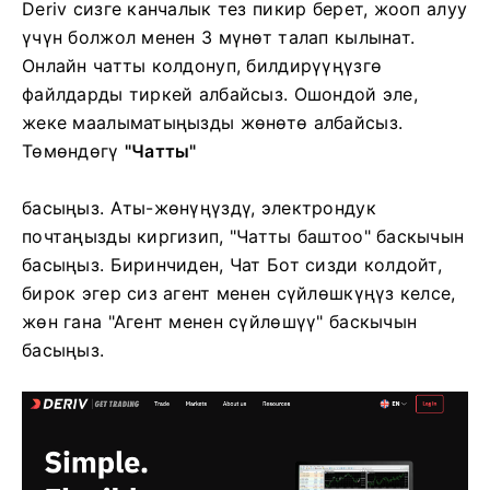
Deriv сизге канчалык тез пикир берет, жооп алуу
үчүн болжол менен 3 мүнөт талап кылынат.
Онлайн чатты колдонуп, билдирүүңүзгө
файлдарды тиркей албайсыз. Ошондой эле,
жеке маалыматыңызды жөнөтө албайсыз.
Төмөндөгү
"Чатты"
басыңыз.
Аты-жөнүңүздү, электрондук
почтаңызды киргизип, "Чатты баштоо" баскычын
басыңыз.
Биринчиден, Чат Бот сизди колдойт,
бирок эгер сиз агент менен сүйлөшкүңүз келсе,
жөн гана "Агент менен сүйлөшүү" баскычын
басыңыз.