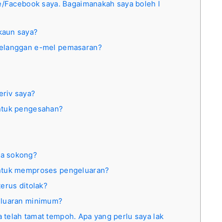
le/Facebook saya. Bagaimanakah saya boleh l
kaun saya?
melanggan e-mel pemasaran?
riv saya?
ntuk pengesahan?
da sokong?
untuk memproses pengeluaran?
erus ditolak?
eluaran minimum?
telah tamat tempoh. Apa yang perlu saya lak