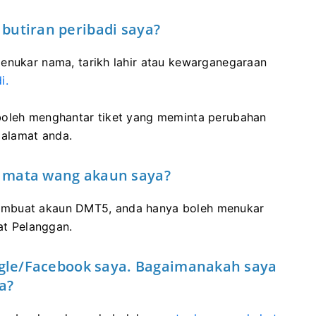
utiran peribadi saya?
menukar nama, tarikh lahir atau kewarganegaraan
i.
boleh menghantar tiket yang meminta perubahan
n alamat anda.
 mata wang akaun saya?
embuat akaun DMT5, anda hanya boleh menukar
t Pelanggan.
ogle/Facebook saya. Bagaimanakah saya
a?