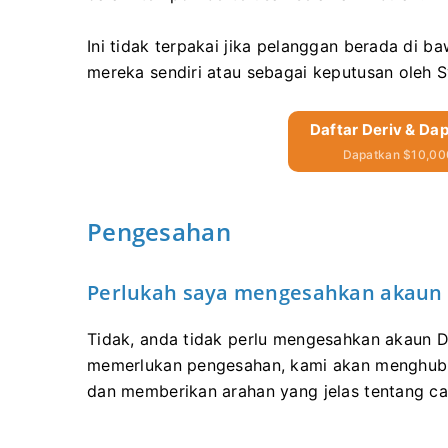
Ini tidak terpakai jika pelanggan berada di b
mereka sendiri atau sebagai keputusan oleh S
Daftar Deriv & D
Dapatkan $10,00
Pengesahan
Perlukah saya mengesahkan akaun 
Tidak, anda tidak perlu mengesahkan akaun D
memerlukan pengesahan, kami akan menghubu
dan memberikan arahan yang jelas tentang c