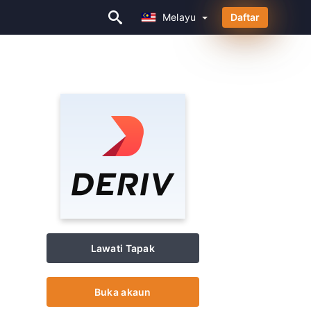
Melayu
Daftar
Melayu
Lawati Tapak
Buka akaun