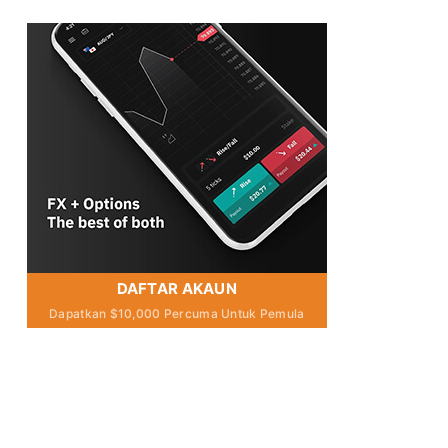
DAFTAR AKAUN
Dapatkan $10,000 Percuma Untuk Pemula