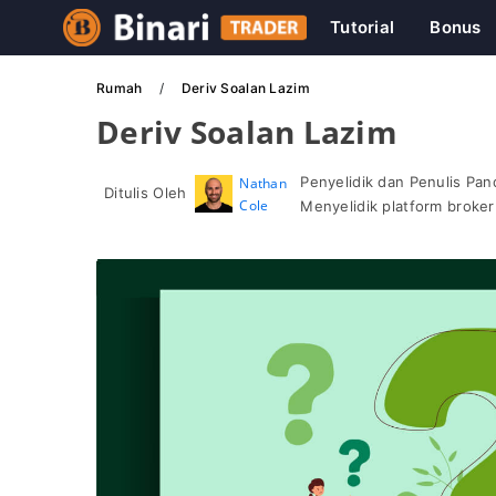
Tutorial
Bonus
Rumah
Deriv Soalan Lazim
Deriv Soalan Lazim
Penyelidik dan Penulis Pa
Nathan
Ditulis Oleh
Cole
Menyelidik platform broke