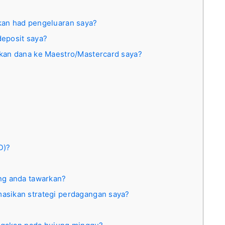
an had pengeluaran saya?
eposit saya?
kan dana ke Maestro/Mastercard saya?
D)?
ng anda tawarkan?
sikan strategi perdagangan saya?