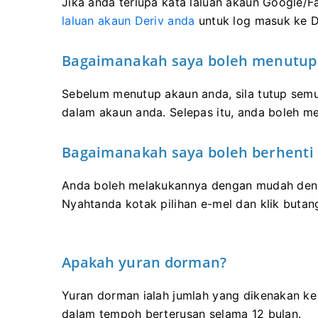
Jika anda terlupa kata laluan akaun Google/
laluan akaun Deriv anda
untuk log masuk ke D
Bagaimanakah saya boleh menutup
Sebelum menutup akaun anda, sila tutup semu
dalam akaun anda. Selepas itu, anda boleh 
Bagaimanakah saya boleh berhenti
Anda boleh melakukannya dengan mudah deng
Nyahtanda kotak pilihan e-mel dan klik butan
Apakah yuran dorman?
Yuran dorman ialah jumlah yang dikenakan k
dalam tempoh berterusan selama 12 bulan.