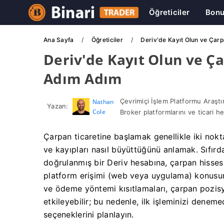
Öğreticiler
Bonu
Ana Sayfa
Öğreticiler
Deriv'de Kayıt Olun ve Çarp
Deriv'de Kayıt Olun ve Ça
Adım Adım
Çevrimiçi İşlem Platformu Araştı
Nathan
Yazan:
Cole
Broker platformlarını ve ticari he
Çarpan ticaretine başlamak genellikle iki nok
ve kayıpları nasıl büyüttüğünü anlamak. Sıfırd
doğrulanmış bir Deriv hesabına, çarpan hissesi
platform erişimi (web veya uygulama) konusunda 
ve ödeme yöntemi kısıtlamaları, çarpan pozis
etkileyebilir; bu nedenle, ilk işleminizi dene
seçeneklerini planlayın.