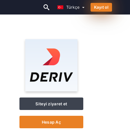
Türkçe
Kayıt ol
Türkçe
Siteyi ziyaret et
Hesap Aç