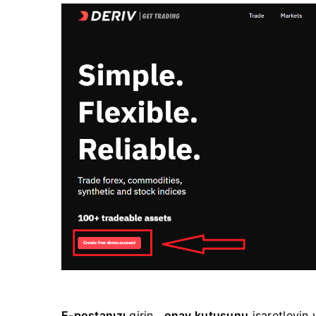
E-postanızı
girin ,
onay kutusunu
işaretleyin