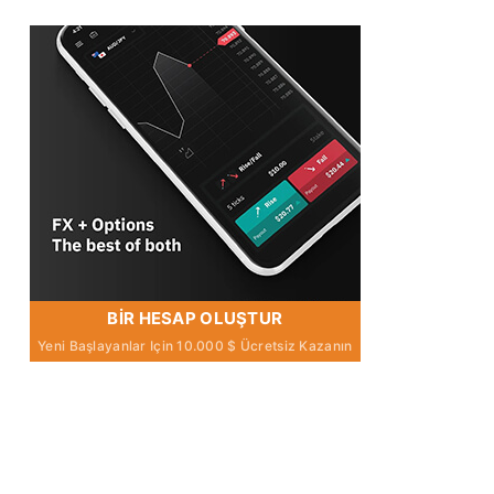
BIR HESAP OLUŞTUR
Yeni Başlayanlar Için 10.000 $ Ücretsiz Kazanın