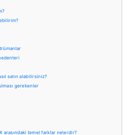
im?
ebilirim?
strümanlar
nedenleri
ıl satın alabilirsiniz?
tulması gerekenler
 arasındaki temel farklar nelerdir?