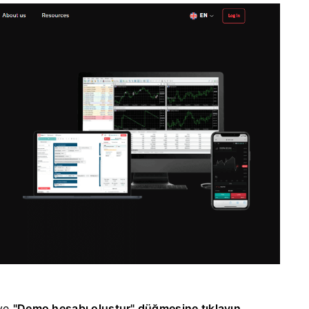
ve
"Demo hesabı oluştur" düğmesine tıklayın.