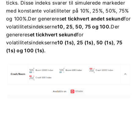
ticks.
Disse indeks svarer til simulerede markeder
med konstante volatiliteter på 10%, 25%, 50%, 75%
og 100%.
Der genereres
et tick
hvert andet sekund
for
volatilitetsindekserne
10, 25, 50, 75 og 100.
Der
genereres
et tick
hvert sekund
for
volatilitetsindekserne
10 (1s), 25 (1s), 50 (1s), 75
(1s) og 100 (1s).