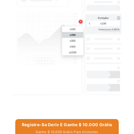
Registre-Se Deriv E Ganhe $ 10.000 Grátis
Ganhe $ 10.000 Grátis Para Iniciantes