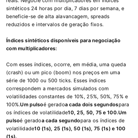
reais. Negocie com multiplicadores em índices
sintéticos 24 horas por dia, 7 dias por semana, e
beneficie-se de alta alavancagem, spreads
reduzidos e intervalos de geração fixos.
Índices sintéticos disponíveis para negociação
com multiplicadores:
Com esses índices, ocorre, em média, uma queda
(crash) ou um pico (boom) nos preços em uma
série de 1000 ou 500 ticks.
Esses índices
correspondem a mercados simulados com
volatilidades constantes de 10%, 25%, 50%, 75% e
100%.
Um pulso
é gerado
a cada dois segundos
para
os índices de volatilidade
10, 25, 50, 75 e 100.
Um
pulso
é gerado
a cada segundo
para os índices de
volatilidade
10 (1s), 25 (1s), 50 (1s), 75 (1s) e 100
(1s).