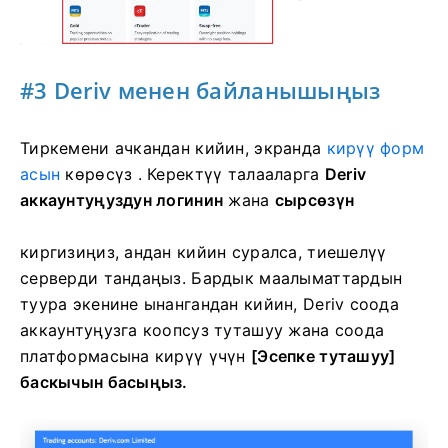
#3 Deriv менен байланышыңыз
Тиркемени ачкандан кийин, экранда
кирүү форм
асын
көрөсүз .
Керектүү талааларга
Deriv
аккаунтуңуздун логинин
жана
сырсөзүн
киргизиңиз, андан кийин суралса, тиешелүү
серверди тандаңыз. Бардык маалыматтардын
туура экенине ынангандан кийин,
Deriv соода
аккаунтуңузга коопсуз туташуу жана соода
платформасына кирүү үчүн
[Эсепке туташуу]
баскычын басыңыз.