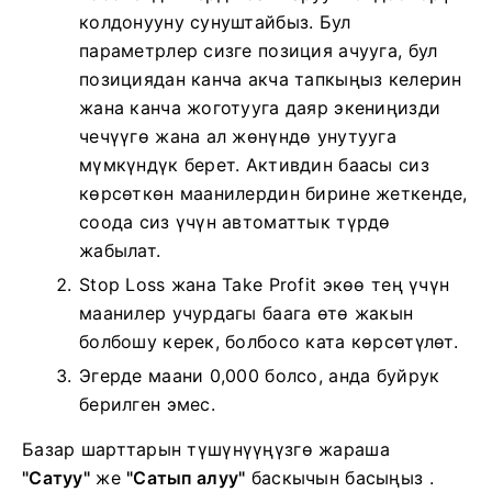
колдонууну сунуштайбыз. Бул
параметрлер сизге позиция ачууга, бул
позициядан канча акча тапкыңыз келерин
жана канча жоготууга даяр экениңизди
чечүүгө жана ал жөнүндө унутууга
мүмкүндүк берет. Активдин баасы сиз
көрсөткөн маанилердин бирине жеткенде,
соода сиз үчүн автоматтык түрдө
жабылат.
Stop Loss жана Take Profit экөө тең үчүн
маанилер учурдагы баага өтө жакын
болбошу керек, болбосо ката көрсөтүлөт.
Эгерде маани 0,000 болсо, анда буйрук
берилген эмес.
Базар шарттарын түшүнүүңүзгө жараша
"Сатуу"
же
"Сатып алуу"
баскычын басыңыз .