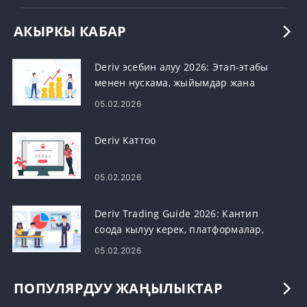
АКЫРКЫ КАБАР
Deriv эсебин алуу 2026: Этап-этабы
менен нускама, жыйымдар жана
иштетүү убактысы
05.02.2026
Deriv Каттоо
05.02.2026
Deriv Trading Guide 2026: Кантип
соода кылуу керек, платформалар,
стратегиялар жана тобокелдиктерди
05.02.2026
башкаруу
ПОПУЛЯРДУУ ЖАҢЫЛЫКТАР