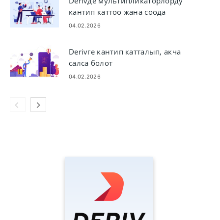
Derivде мультипликаторлорду
кантип каттоо жана соода
кылуу керек
04.02.2026
Derivге кантип катталып, акча
салса болот
04.02.2026