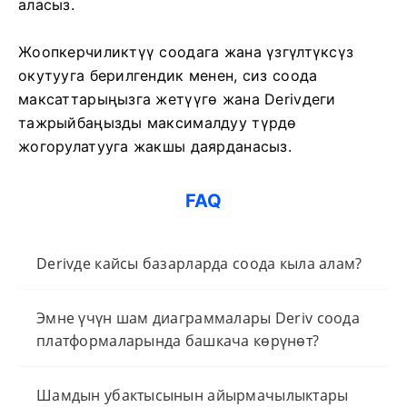
аласыз.
Жоопкерчиликтүү соодага жана үзгүлтүксүз
окутууга берилгендик менен, сиз соода
максаттарыңызга жетүүгө жана Derivдеги
тажрыйбаңызды максималдуу түрдө
жогорулатууга жакшы даярданасыз.
FAQ
Derivде кайсы базарларда соода кыла алам?
Эмне үчүн шам диаграммалары Deriv соода
платформаларында башкача көрүнөт?
Шамдын убактысынын айырмачылыктары