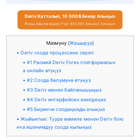
Deriv Катталып, 10 000$ Бекер Алыңыз
Жаңы Баштагандар Үчүн $10,000 Акысыз Алыңыз
Мазмуну
Жашыруу
[
]
Deriv соода процессине сереп
#1 Расмий Deriv Forex платформасын
а онлайн өтүңүз
#2 Соода бөлүмүнө өтүңүз
#3 Deriv менен байланышыңыз
#4 Deriv интерфейсин изилдеңиз
#5 Биринчи соодаңызды ачыңыз
Жыйынтык: Туура мамиле менен Deriv бою
нча ишенимдүү соода кылыңыз