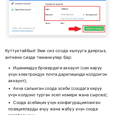
Куттуктайбыз! Эми сиз соода кылууга даярсыз,
анткени сизде төмөнкүлөр бар:
Ишенимдүү брокердеги аккаунт (сиз кирүү
үчүн электрондук почта дарегиңизди колдонгон
аккаунт);
Акча салынган соода эсеби (соодага кирүү
үчүн колдоно турган эсеп номери жана сырсөз);
Соода эсебиңиз үчүн конфигурацияланган
позицияларды ачуу жана жабуу үчүн соода