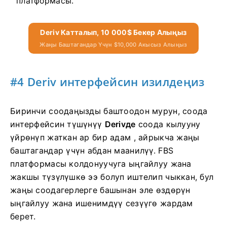
платформасы.
Deriv Катталып, 10 000$ Бекер Алыңыз
Жаңы Баштагандар Үчүн $10,000 Акысыз Алыңыз
#4 Deriv интерфейсин изилдеңиз
Биринчи соодаңызды баштоодон мурун, соода
интерфейсин түшүнүү
Derivде
соода кылууну
үйрөнүп жаткан ар бир адам , айрыкча жаңы
баштагандар үчүн абдан маанилүү. FBS
платформасы колдонуучуга ыңгайлуу жана
жакшы түзүлүшкө ээ болуп иштелип чыккан, бул
жаңы соодагерлерге башынан эле өздөрүн
ыңгайлуу жана ишенимдүү сезүүгө жардам
берет.