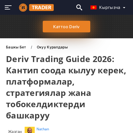
Кыргызча
Каттоо Deriv
Башкы Бет
Окуу Куралдары
Deriv Trading Guide 2026:
Кантип соода кылуу керек,
платформалар,
стратегиялар жана
тобокелдиктерди
башкаруу
Nathan
Жазган