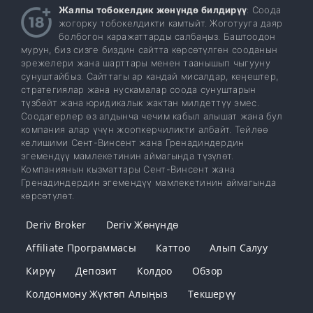
Жалпы тобокелдик жөнүндө билдирүү
: Соода
жогорку тобокелдикти камтыйт. Жоготууга даяр
болбогон каражаттарды салбаңыз. Баштоодон
мурун, биз сизге биздин сайтта көрсөтүлгөн сооданын
эрежелери жана шарттары менен таанышып чыгууну
сунуштайбыз. Сайттагы ар кандай мисалдар, кеңештер,
стратегиялар жана нускамалар соода сунуштарын
түзбөйт жана юридикалык жактан милдеттүү эмес.
Соодагерлер өз алдынча чечим кабыл алышат жана бул
компания алар үчүн жоопкерчиликти албайт. Тейлөө
келишими Сент-Винсент жана Гренадиндердин
эгемендүү мамлекетинин аймагында түзүлөт.
Компаниянын кызматтары Сент-Винсент жана
Гренадиндердин эгемендүү мамлекетинин аймагында
көрсөтүлөт.
Deriv Broker
Deriv Жөнүндө
Affiliate Программасы
Каттоо
Алып Салуу
Кирүү
Депозит
Колдоо
Обзор
Колдонмону Жүктөп Алыңыз
Текшерүү