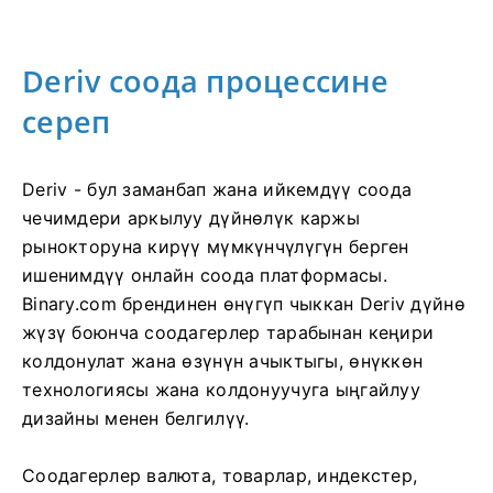
Deriv соода процессине
сереп
Deriv - бул заманбап жана ийкемдүү соода
чечимдери аркылуу дүйнөлүк каржы
рынокторуна кирүү мүмкүнчүлүгүн берген
ишенимдүү онлайн соода платформасы.
Binary.com брендинен өнүгүп чыккан Deriv дүйнө
жүзү боюнча соодагерлер тарабынан кеңири
колдонулат жана өзүнүн ачыктыгы, өнүккөн
технологиясы жана колдонуучуга ыңгайлуу
дизайны менен белгилүү.
Соодагерлер валюта, товарлар, индекстер,