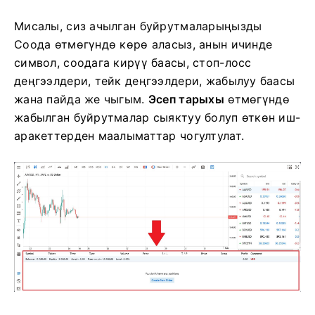
Мисалы, сиз ачылган буйрутмаларыңызды
Соода өтмөгүндө көрө аласыз, анын ичинде
символ, соодага кирүү баасы, стоп-лосс
деңгээлдери, тейк деңгээлдери, жабылуу баасы
жана пайда же чыгым.
Эсеп тарыхы
өтмөгүндө
жабылган буйрутмалар сыяктуу болуп өткөн иш-
аракеттерден маалыматтар чогултулат.