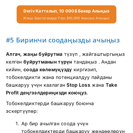
Deriv Катталып, 10 000$ Бекер Алыңыз
Жаңы Баштагандар Үчүн $10,000 Акысыз Алыңыз
#5 Биринчи соодаңызды ачыңыз
Алгач, жаңы буйрутма
түзүп ,
жайгаштыргыңыз
келген
буйрутманын түрүн
тандаңыз . Андан
кийин,
соода көлөмүңүздү
киргизип,
тобокелдикти жана потенциалдуу пайданы
башкаруу үчүн
каалаган
Stop Loss
жана
Take
Profit деңгээлдериңизди коюңуз.
Тобокелдиктерди башкаруу боюнча
эскертүүлөр:
Ар бир ачылган соода үчүн
тобокелдиктерди башкаруу жөндөөлөрүн