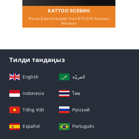
КАТТОО ЭСЕБИН
Жаңы Баштагандар Үчүн $10,000 Акысыз
Алыңыз
Тилди тандаңыз
English
العربيّة
Indonesia
ไทย
Tiếng Việt
Русский
Español
Português