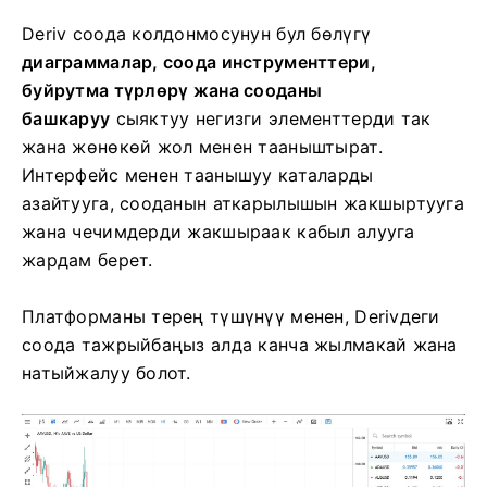
Deriv соода колдонмосунун бул бөлүгү
диаграммалар, соода инструменттери,
буйрутма түрлөрү жана сооданы
башкаруу
сыяктуу негизги элементтерди так
жана жөнөкөй жол менен тааныштырат.
Интерфейс менен таанышуу каталарды
азайтууга, сооданын аткарылышын жакшыртууга
жана чечимдерди жакшыраак кабыл алууга
жардам берет.
Платформаны терең түшүнүү менен, Derivдеги
соода тажрыйбаңыз алда канча жылмакай жана
натыйжалуу болот.