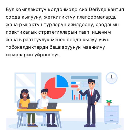
Бул комплекстүү колдонмодо сиз Derivде кантип
соода кылууну, жеткиликтүү платформаларды
жана рыноктун түрлөрүн изилдөөнү, сооданын
практикалык стратегияларын таап, ишеним
жана ырааттуулук менен соода кылуу үчүн
тобокелдиктерди башкаруунун маанилүү
ыкмаларын үйрөнөсүз.