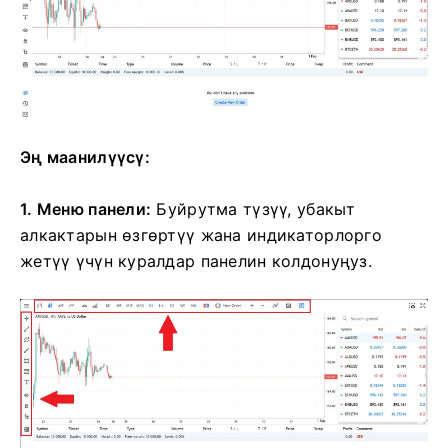
Эң маанилүүсү:
1. Меню панели:
Буйрутма түзүү, убакыт
алкактарын өзгөртүү жана индикаторлорго
жетүү үчүн куралдар панелин колдонуңуз.