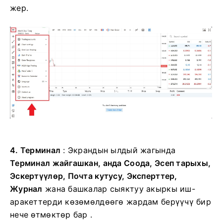
жер.
4. Терминал
: Экрандын ылдый жагында
Терминал жайгашкан, анда
Соода, Эсеп тарыхы,
Эскертүүлөр, Почта кутусу, Эксперттер,
Журнал
жана башкалар
сыяктуу акыркы иш-
аракеттерди көзөмөлдөөгө жардам берүүчү бир
нече өтмөктөр бар .