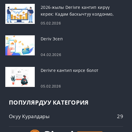
2026-жылы Derivге кантип кирүү
керек: Кадам баскычтуу колдонмо,
жалпы кирүү маселелери жана
05.02.2026
чечимдер
Deriv Эсеп
04.02.2026
Derivге кантип кирсе болот
05.02.2026
ПОПУЛЯРДУУ КАТЕГОРИЯ
Окуу Куралдары
29