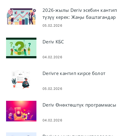
2026-жылы Deriv эсебин кантип
түзүү керек: Жаңы баштагандар
үчүн этап-этабы менен каттоо
05.02.2026
колдонмосу
Deriv КБС
04.02.2026
Derivге кантип кирсе болот
05.02.2026
Deriv Өнөктөштүк программасы
04.02.2026