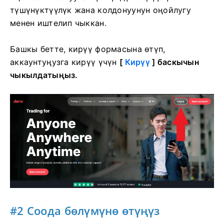
түшүнүктүүлүк жана колдонуунун оңойлугу
менен иштелип чыккан.
Башкы бетте,
кирүү формасына өтүп,
аккаунтуңузга кирүү үчүн
[
Кирүү
] баскычын
чыкылдатыңыз.
#2 Соода бөлүмүнө өтүңүз