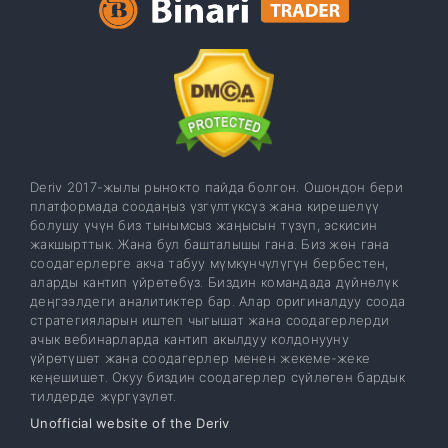
Deriv 2017-жылы рынокто пайда болгон. Ошондон бери
платформада соодаңыз үзгүлтүксүз жана кирешелүү
болушу үчүн биз тынымсыз жаңысын түзүп, эскисин
жакшырттык. Жана бул башталышы гана. Биз жөн гана
соодагерлерге акча табуу мүмкүнчүлүгүн бербестен,
аларды кантип үйрөтөбүз. Биздин командада дүйнөлүк
деңгээлдеги аналитиктер бар. Алар оригиналдуу соода
стратегияларын иштеп чыгышат жана соодагерлерди
ачык вебинарларда кантип акылдуу колдонууну
үйрөтүшөт жана соодагерлер менен жекеме-жеке
кеңешишет. Окуу биздин соодагерлер сүйлөгөн бардык
тилдерде жүргүзүлөт.
Unofficial website of the Deriv