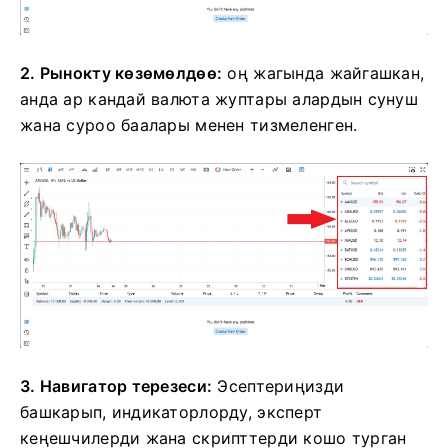
2. Рынокту көзөмөлдөө:
оң жагында жайгашкан,
анда ар кандай валюта жуптары алардын сунуш
жана суроо баалары менен тизмеленген.
3. Навигатор терезеси:
Эсептериңизди
башкарып, индикаторлорду, эксперт
кеңешчилерди жана скрипттерди кошо турган