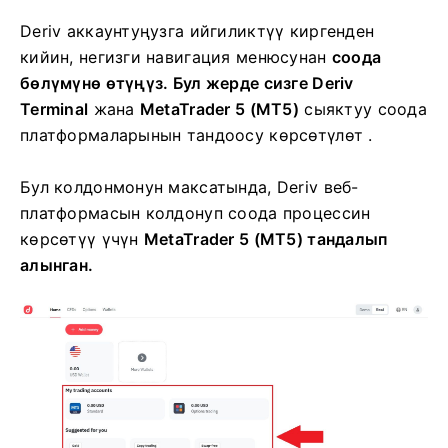
Deriv аккаунтуңузга ийгиликтүү киргенден
кийин, негизги навигация менюсунан
соода
бөлүмүнө өтүңүз. Бул жерде сизге
Deriv
Terminal
жана
MetaTrader 5 (MT5)
сыяктуу соода
платформаларынын тандоосу көрсөтүлөт
.
Бул колдонмонун максатында,
Deriv веб-
платформасын колдонуп соода процессин
көрсөтүү үчүн
MetaTrader 5 (MT5) тандалып
алынган.