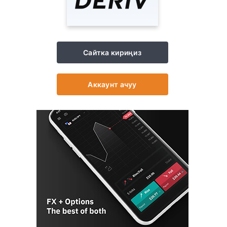
Сайтка кириңиз
Аккаунт ачуу