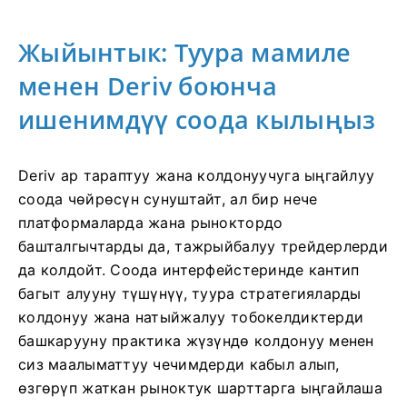
Жыйынтык: Туура мамиле
менен Deriv боюнча
ишенимдүү соода кылыңыз
Deriv ар тараптуу жана колдонуучуга ыңгайлуу
соода чөйрөсүн сунуштайт, ал бир нече
платформаларда жана рыноктордо
башталгычтарды да, тажрыйбалуу трейдерлерди
да колдойт. Соода интерфейстеринде кантип
багыт алууну түшүнүү, туура стратегияларды
колдонуу жана натыйжалуу тобокелдиктерди
башкарууну практика жүзүндө колдонуу менен
сиз маалыматтуу чечимдерди кабыл алып,
өзгөрүп жаткан рыноктук шарттарга ыңгайлаша