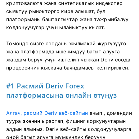
криптовалюта жана синтетикалык индекстер
сыяктуу рынокторго кире алышат, бул
платформаны башталгычтар жана тажрыйбалуу
колдонуучулар үчүн ылайыктуу кылат.
Төмөндө сизге сооданы жылмакай жүргүзүүгө
жана платформада ишенимдүү багыт алууга
жардам берүү үчүн иштелип чыккан Deriv соода
процессинин кыскача баяндамасы келтирилген.
#1 Расмий Deriv Forex
платформасына онлайн өтүңүз
Алгач, расмий Deriv веб-сайтын
ачып
, домендин
туура экенин ырастап, фишинг коркунучтарын
алдын алыңыз. Deriv веб-сайты колдонуучуларга
оңой багыт алууга мүмкүндүк берүүчү