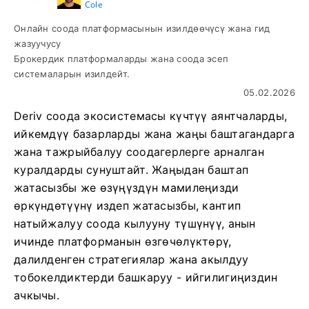
Cole
Онлайн соода платформасынын изилдөөчүсү жана гид
жазуучусу
Брокердик платформаларды жана соода эсеп
системаларын изилдейт.
05.02.2026
Deriv соода экосистемасы күчтүү аянтчаларды,
ийкемдүү базарларды жана жаңы баштагандарга
жана тажрыйбалуу соодагерлерге арналган
куралдарды сунуштайт. Жаңыдан баштап
жатасызбы же өзүңүздүн мамилеңизди
өркүндөтүүнү издеп жатасызбы, кантип
натыйжалуу соода кылууну түшүнүү, анын
ичинде платформанын өзгөчөлүктөрү,
далилденген стратегиялар жана акылдуу
тобокелдиктерди башкаруу - ийгилигиңиздин
ачкычы.