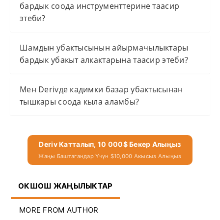
бардык соода инструменттерине таасир
этеби?
Шамдын убактысынын айырмачылыктары
бардык убакыт алкактарына таасир этеби?
Мен Derivде кадимки базар убактысынан
тышкары соода кыла аламбы?
Deriv Катталып, 10 000$ Бекер Алыңыз
Жаңы Баштагандар Үчүн $10,000 Акысыз Алыңыз
ОКШОШ ЖАҢЫЛЫКТАР
MORE FROM AUTHOR