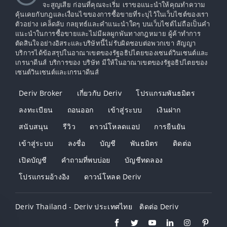
จะสูญเสีย ก่อนที่คุณจะเริ่ม เราขอแนะนำให้คุณทำความ
คุ้นเคยกับกฎและเงื่อนไขของการซื้อขายที่ระบุไว้ในเว็บไซต์ของเรา
ตัวอย่าง เคล็ดลับ กลยุทธ์และคำแนะนำใดๆ บนเว็บไซต์ไม่ถือเป็นคำ
แนะนำในการซื้อขายและไม่มีผลผูกพันทางกฎหมาย ผู้ค้าทำการ
ตัดสินใจอย่างอิสระและบริษัทนี้ไม่รับผิดชอบต่อพวกเขา สัญญา
บริการได้ข้อสรุปในอาณาเขตของรัฐอธิปไตยของเซนต์วินเซนต์และ
เกรนาดีนส์ บริการของ บริษัท มีให้ในอาณาเขตของรัฐอธิปไตยของ
เซนต์วินเซนต์และเกรนาดีนส์
Deriv Broker
เกี่ยวกับ Deriv
โปรแกรมพันธมิตร
ลงทะเบียน
ถอนออก
เข้าสู่ระบบ
เงินฝาก
สนับสนุน
รีวิว
ดาวน์โหลดแอป
การยืนยัน
เข้าสู่ระบบ
ลงชื่อ
บัญชี
พันธมิตร
ติดต่อ
เปิดบัญชี
คำถามที่พบบ่อย
บัญชีทดลอง
โปรแกรมอ้างอิง
ดาวน์โหลด Deriv
Deriv Thailand - Deriv ประเทศไทย
ติดต่อ Deriv