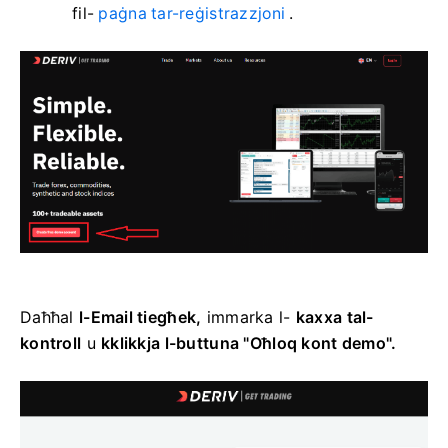
fil-
paġna tar-reġistrazzjoni
.
Daħħal
l-Email tiegħek,
immarka l-
kaxxa tal-
kontroll
u
kklikkja l-buttuna "Oħloq kont demo".