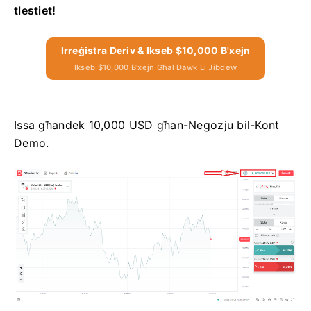
tlestiet!
Irreġistra Deriv & Ikseb $10,000 B'xejn
Ikseb $10,000 B'xejn Għal Dawk Li Jibdew
Issa għandek 10,000 USD għan-Negozju bil-Kont
Demo.