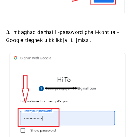
3. Imbagħad daħħal il-password għall-kont tal-
Google tiegħek u kklikkja "Li jmiss".