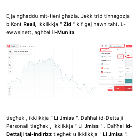
Ejja ngħaddu mit-tieni għażla. Jekk trid tinnegozja
b'Kont
Reali,
ikklikkja "
Żid
" kif ġej hawn taħt. L-
ewwelnett, agħżel
il-Munita
tiegħek
, ikklikkja "
Li Jmiss
".
Daħħal id-Dettalji
Personali tiegħek
,
ikklikkja " Li
Jmiss
" . Daħħal
id-
Dettalji tal-Indirizz
tiegħek
u ikklikkja "
Li Jmiss
".