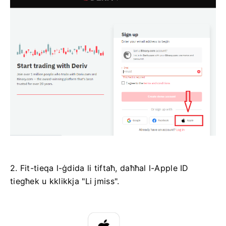
2. Fit-tieqa l-ġdida li tiftaħ, daħħal l-Apple ID
tiegħek u kklikkja "Li jmiss".