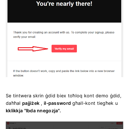
Se tintwera skrin ġdid biex toħloq kont demo ġdid,
daħħal
pajjiżek
,
il-password
għall-kont tiegħek u
kklikkja "Ibda nnegozja".