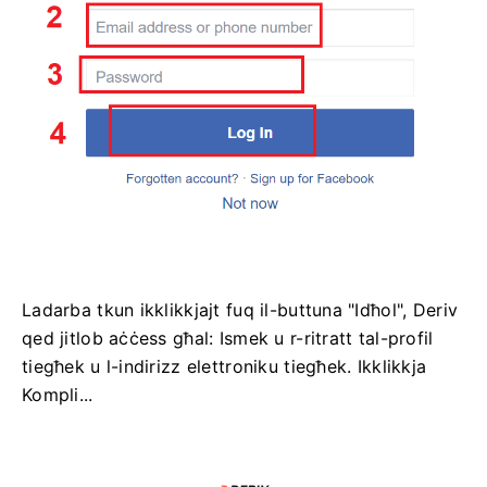
Ladarba tkun ikklikkjajt fuq il-buttuna "Idħol", Deriv
qed jitlob aċċess għal: Ismek u r-ritratt tal-profil
tiegħek u l-indirizz elettroniku tiegħek. Ikklikkja
Kompli...