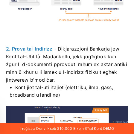
2. Prova tal-Indirizz
- Dikjarazzjoni Bankarja jew
Kont tal-Utilità. Madankollu, jekk jogħġbok kun
żgur li d-dokumenti pprovduti mhumiex aktar antiki
minn 6 xhur u li ismek u l-indirizz fiżiku tiegħek
jintwerew b'mod ċar.
Kontijiet tal-utilitajiet (elettriku, ilma, gass,
broadband u landline)
Irreġistra Deriv Ikseb $10,000 B'xejn Għal Kont DEMO