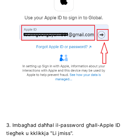
3. Imbagħad daħħal il-password għall-Apple ID
tiegħek u kklikkja "Li jmiss".