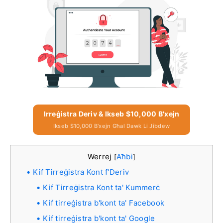
Irreġistra Deriv & Ikseb $10,000 B'xejn
Ikseb $10,000 B'xejn Għal Dawk Li Jibdew
Werrej
Aħbi
[
]
Kif Tirreġistra Kont f'Deriv
Kif Tirreġistra Kont ta' Kummerċ
Kif tirreġistra b'kont ta' Facebook
Kif tirreġistra b'kont ta' Google