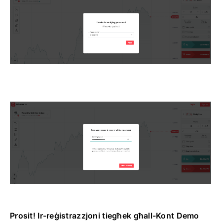
Prosit! Ir-reġistrazzjoni tiegħek għall-Kont Demo