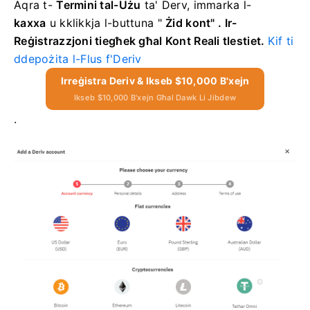
Aqra t-
Termini tal-Użu
ta' Derv, immarka l-
kaxxa
u kklikkja
l-buttuna "
Żid kont"
. Ir-
Reġistrazzjoni tiegħek għal Kont Reali tlestiet.
Kif ti
ddepożita l-Flus f'Deriv
Irreġistra Deriv & Ikseb $10,000 B'xejn
Ikseb $10,000 B'xejn Għal Dawk Li Jibdew
.