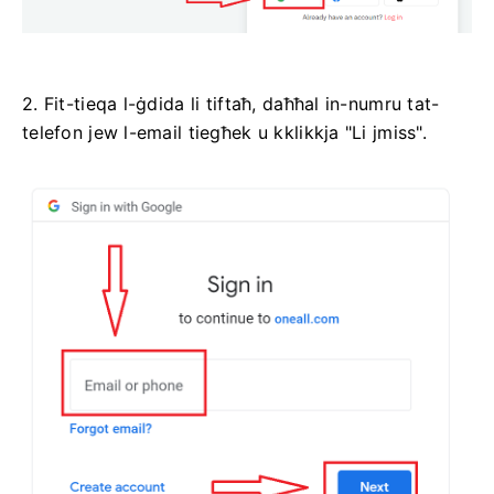
2. Fit-tieqa l-ġdida li tiftaħ, daħħal in-numru tat-
telefon jew l-email tiegħek u kklikkja "Li jmiss".