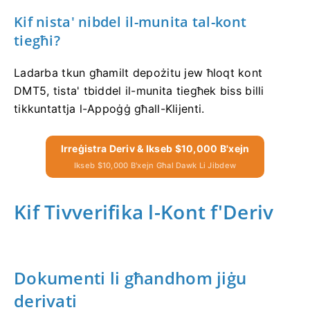
Kif nista' nibdel il-munita tal-kont
tiegħi?
Ladarba tkun għamilt depożitu jew ħloqt kont
DMT5, tista' tbiddel il-munita tiegħek biss billi
tikkuntattja l-Appoġġ għall-Klijenti.
Irreġistra Deriv & Ikseb $10,000 B'xejn
Ikseb $10,000 B'xejn Għal Dawk Li Jibdew
Kif Tivverifika l-Kont f'Deriv
Dokumenti li għandhom jiġu
derivati