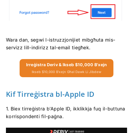
Wara dan, segwi l-istruzzjonijiet mibgħuta mis-
servizz lill-indirizz tal-email tiegħek.
Irreġistra Deriv & Ikseb $10,000 B'xejn
Ikseb $10,000 B'xejn Għal Dawk Li Jibdew
Kif Tirreġistra bl-Apple ID
1. Biex tirreġistra b'Apple ID, ikklikkja fuq il-buttuna
korrispondenti fil-paġna.