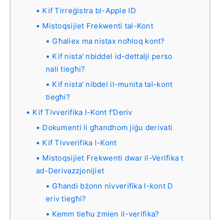
Kif Tirreġistra bl-Apple ID
Mistoqsijiet Frekwenti tal-Kont
Għaliex ma nistax noħloq kont?
Kif nista' nbiddel id-dettalji perso
nali tiegħi?
Kif nista' nibdel il-munita tal-kont
tiegħi?
Kif Tivverifika l-Kont f'Deriv
Dokumenti li għandhom jiġu derivati
Kif Tivverifika l-Kont
Mistoqsijiet Frekwenti dwar il-Verifika t
ad-Derivazzjonijiet
Għandi bżonn nivverifika l-kont D
eriv tiegħi?
Kemm tieħu żmien il-verifika?