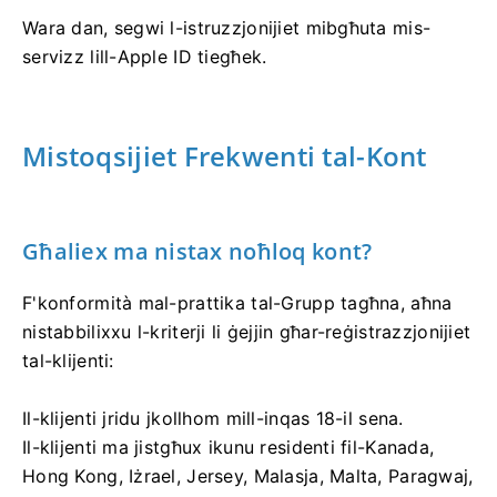
Wara dan, segwi l-istruzzjonijiet mibgħuta mis-
servizz lill-Apple ID tiegħek.
Mistoqsijiet Frekwenti tal-Kont
Għaliex ma nistax noħloq kont?
F'konformità mal-prattika tal-Grupp tagħna, aħna
nistabbilixxu l-kriterji li ġejjin għar-reġistrazzjonijiet
tal-klijenti:
Il-klijenti jridu jkollhom mill-inqas 18-il sena.
Il-klijenti ma jistgħux ikunu residenti fil-Kanada,
Hong Kong, Iżrael, Jersey, Malasja, Malta, Paragwaj,