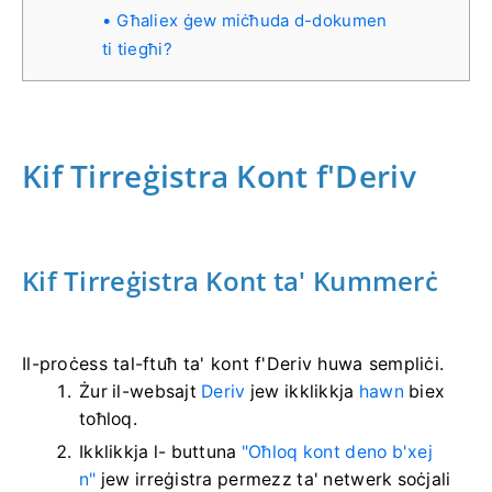
Għaliex ġew miċħuda d-dokumen
ti tiegħi?
Kif Tirreġistra Kont f'Deriv
Kif Tirreġistra Kont ta' Kummerċ
Il-proċess tal-ftuħ ta' kont f'Deriv huwa sempliċi.
Żur il-websajt
Deriv
jew ikklikkja
hawn
biex
toħloq.
Ikklikkja l- buttuna
"Oħloq kont deno b'xej
n"
jew irreġistra permezz ta' netwerk soċjali