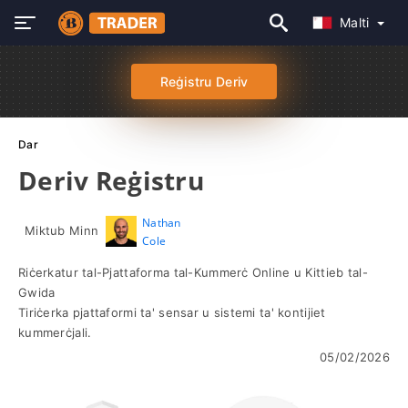
Malti
Reġistru Deriv
Dar
Deriv Reġistru
Nathan
Miktub Minn
Cole
Riċerkatur tal-Pjattaforma tal-Kummerċ Online u Kittieb tal-
Gwida
Tiriċerka pjattaformi ta' sensar u sistemi ta' kontijiet
kummerċjali.
05/02/2026