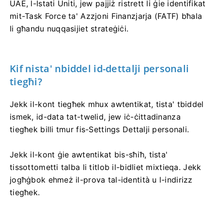
UAE, l-Istati Uniti, jew pajjiż ristrett li ġie identifikat
mit-Task Force ta' Azzjoni Finanzjarja (FATF) bħala
li għandu nuqqasijiet strateġiċi.
Kif nista' nbiddel id-dettalji personali
tiegħi?
Jekk il-kont tiegħek mhux awtentikat, tista' tbiddel
ismek, id-data tat-twelid, jew iċ-ċittadinanza
tiegħek billi tmur fis-Settings Dettalji personali.
Jekk il-kont ġie awtentikat bis-sħiħ, tista'
tissottometti talba li titlob il-bidliet mixtieqa. Jekk
jogħġbok ehmeż il-prova tal-identità u l-indirizz
tiegħek.