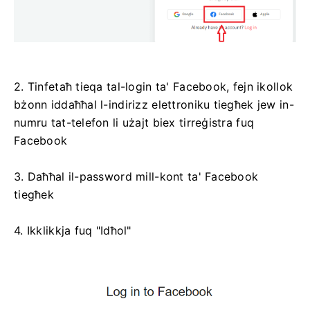
2. Tinfetaħ tieqa tal-login ta' Facebook, fejn ikollok
bżonn iddaħħal l-indirizz elettroniku tiegħek jew in-
numru tat-telefon li użajt biex tirreġistra fuq
Facebook
3. Daħħal il-password mill-kont ta' Facebook
tiegħek
4. Ikklikkja fuq "Idħol"