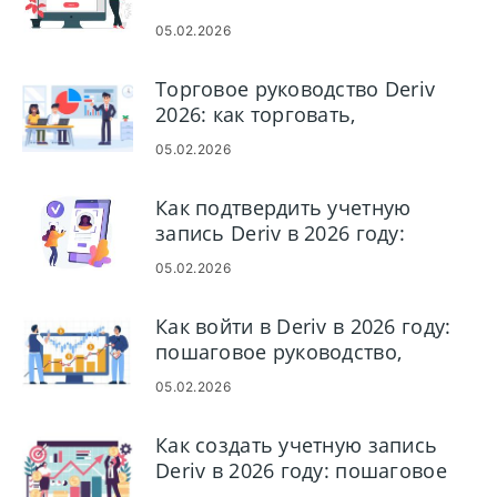
05.02.2026
Торговое руководство Deriv
2026: как торговать,
платформы, стратегии и
05.02.2026
управление рисками
Как подтвердить учетную
запись Deriv в 2026 году:
пошаговое руководство KYC,
05.02.2026
документы и время одобрения
Как войти в Deriv в 2026 году:
пошаговое руководство,
распространенные проблемы
05.02.2026
со входом и решения
Как создать учетную запись
Deriv в 2026 году: пошаговое
руководство по регистрации