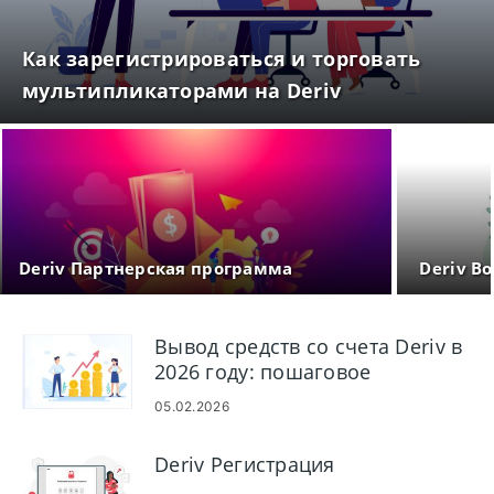
Как зарегистрироваться и торговать
мультипликаторами на Deriv
Deriv Партнерская программа
Deriv В
Вывод средств со счета Deriv в
2026 году: пошаговое
руководство, комиссии и время
05.02.2026
обработки
Deriv Регистрация