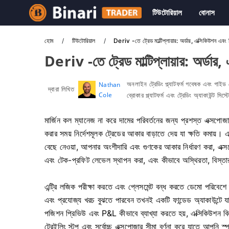
টিউটোরিয়াল
বোনাস
হোম
টিউটোরিয়াল
Deriv -তে ট্রেড মাল্টিপ্লায়ার: অর্ডার, এক্সিকিউশন এবং 
Deriv -তে ট্রেড মাল্টিপ্লায়ার: অর্ডার,
অনলাইন ট্রেডিং প্ল্যাটফর্ম গবেষক এবং গাইড
Nathan
দ্বারা লিখিত
Cole
ব্রোকার প্ল্যাটফর্ম এবং ট্রেডিং অ্যাকাউন্ট সিস
মার্জিন কল ম্যানেজ না করে দামের পরিবর্তনের জন্য প্রশস্ত এক্সপোজ
করার সময় নির্দেশমূলক ট্রেডের আকার বাড়াতে দেয় যা ক্ষতি কমায়
বেছে নেওয়া, আপনার অংশীদারি এবং গুণকের আকার নির্ধারণ করা, এক্স
এবং টেক-প্রফিট লেভেল স্থাপন করা, এবং কীভাবে অস্থিরতা, বিস্তা
এন্ট্রি লজিক পরীক্ষা করতে এবং প্লেসমেন্ট বন্ধ করতে ডেমো পরিবেশে
এবং প্রযোজ্য খরচ বুঝতে পারবেন তখনই একটি ফান্ডেড অ্যাকাউন্টে যা
পজিশন প্রিভিউ এবং P&L কীভাবে ব্যাখ্যা করতে হয়, এক্সিকিউশন বিলম
ট্রেইলিং স্টপ এবং সর্বোচ্চ এক্সপোজার সীমা বর্ণনা করে যাতে আপনি স্প