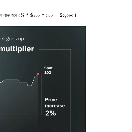
পনার লাভ হবে ২% * $১০০ * ৫০০ =
$১,০০০।