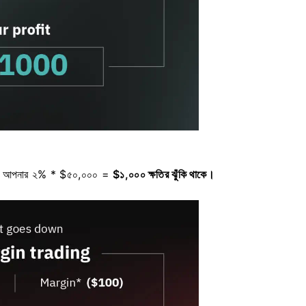
লে, আপনার ২% * $৫০,০০০ =
$১,০০০ ক্ষতির ঝুঁকি থাকে।