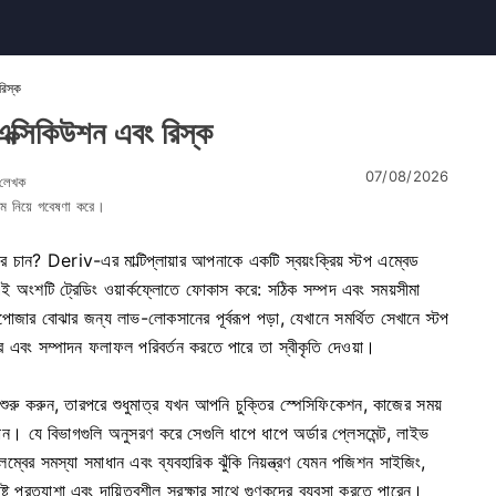
রিস্ক
 এক্সিকিউশন এবং রিস্ক
07/08/2026
 লেখক
্টেম নিয়ে গবেষণা করে।
ার চান? Deriv-এর মাল্টিপ্লায়ার আপনাকে একটি স্বয়ংক্রিয় স্টপ এম্বেড
। এই অংশটি ট্রেডিং ওয়ার্কফ্লোতে ফোকাস করে: সঠিক সম্পদ এবং সময়সীমা
পোজার বোঝার জন্য লাভ-লোকসানের পূর্বরূপ পড়া, যেখানে সমর্থিত সেখানে স্টপ
র এবং সম্পাদন ফলাফল পরিবর্তন করতে পারে তা স্বীকৃতি দেওয়া।
 শুরু করুন, তারপরে শুধুমাত্র যখন আপনি চুক্তির স্পেসিফিকেশন, কাজের সময়
ন। যে বিভাগগুলি অনুসরণ করে সেগুলি ধাপে ধাপে অর্ডার প্লেসমেন্ট, লাইভ
্বের সমস্যা সমাধান এবং ব্যবহারিক ঝুঁকি নিয়ন্ত্রণ যেমন পজিশন সাইজিং,
ষ্ট প্রত্যাশা এবং দায়িত্বশীল সুরক্ষার সাথে গুণকদের ব্যবসা করতে পারেন।