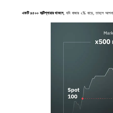
একটি x৫০০ মাল্টিপ্লায়ার থাকলে,
যদি বাজার ২% বাড়ে, তাহলে আ