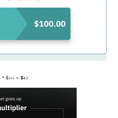
 ২% * $১০০ =
$২।