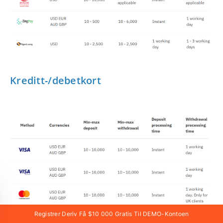
Kreditt-/debetkort
Registrer Deriv Få $10 000 Gratis Til DEMO-Kontoen