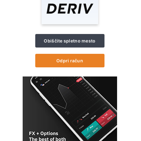
Obiščite spletno mesto
Odpri račun