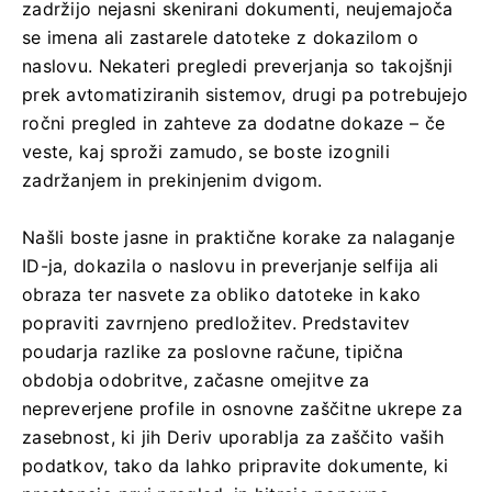
zadržijo nejasni skenirani dokumenti, neujemajoča
se imena ali zastarele datoteke z dokazilom o
naslovu. Nekateri pregledi preverjanja so takojšnji
prek avtomatiziranih sistemov, drugi pa potrebujejo
ročni pregled in zahteve za dodatne dokaze – če
veste, kaj sproži zamudo, se boste izognili
zadržanjem in prekinjenim dvigom.
Našli boste jasne in praktične korake za nalaganje
ID-ja, dokazila o naslovu in preverjanje selfija ali
obraza ter nasvete za obliko datoteke in kako
popraviti zavrnjeno predložitev. Predstavitev
poudarja razlike za poslovne račune, tipična
obdobja odobritve, začasne omejitve za
nepreverjene profile in osnovne zaščitne ukrepe za
zasebnost, ki jih Deriv uporablja za zaščito vaših
podatkov, tako da lahko pripravite dokumente, ki