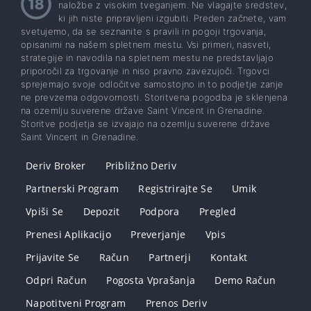
naložbe z visokim tveganjem. Ne vlagajte sredstev,
ki jih niste pripravljeni izgubiti. Preden začnete, vam
svetujemo, da se seznanite s pravili in pogoji trgovanja,
opisanimi na našem spletnem mestu. Vsi primeri, nasveti,
strategije in navodila na spletnem mestu ne predstavljajo
priporočil za trgovanje in niso pravno zavezujoči. Trgovci
sprejemajo svoje odločitve samostojno in to podjetje zanje
ne prevzema odgovornosti. Storitvena pogodba je sklenjena
na ozemlju suverene države Saint Vincent in Grenadine.
Storitve podjetja se izvajajo na ozemlju suverene države
Saint Vincent in Grenadine.
Deriv Broker
Približno Deriv
Partnerski Program
Registrirajte Se
Umik
Vpiši Se
Depozit
Podpora
Pregled
Prenesi Aplikacijo
Preverjanje
Vpis
Prijavite Se
Račun
Partnerji
Kontakt
Odpri Račun
Pogosta Vprašanja
Demo Račun
Napotitveni Program
Prenos Deriv