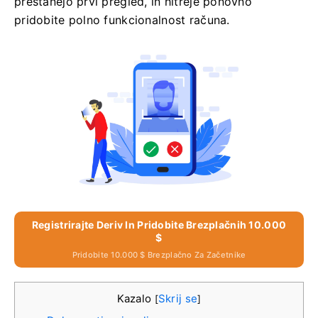
prestanejo prvi pregled, in hitreje ponovno
pridobite polno funkcionalnost računa.
Registrirajte Deriv In Pridobite Brezplačnih 10.000
$
Pridobite 10.000 $ Brezplačno Za Začetnike
Kazalo
Skrij se
[
]