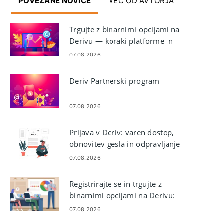
POVEZANE NOVICE
VEČ OD AVTORJA
Trgujte z binarnimi opcijami na
Derivu — koraki platforme in
vrste naročil
07.08.2026
Deriv Partnerski program
07.08.2026
Prijava v Deriv: varen dostop,
obnovitev gesla in odpravljanje
težav
07.08.2026
Registrirajte se in trgujte z
binarnimi opcijami na Derivu:
korak za korakom
07.08.2026