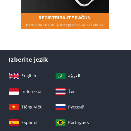
REGISTRIRAJTE RAČUN
Pridobite 10.000 $ Brezplačno Za Začetnike
Izberite jezik
English
العربيّة
Indonesia
ไทย
Tiếng Việt
Русский
Español
Português